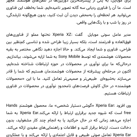
برای موبایل، به یکی از پیشرفته‌ترین دوربین‌ها در تلفن‌های هوشمند مجهز
جستجو
است. ما آن را فناوری ردیابی سه گانه تصویر نامیده‌ایم. شما به‌لطف این فناوری
می‌توانید هر لحظه‌ای را به‌محض دیدن آن ثبت کنید، بدون هیچ‌گونه تارشدگی،
در روز یا شب و با رنگ‌هایی واقعی.
مدیر عامل سونی موبایل گفت :‌Xperia XZ نه‌تنها مملو از فناوری‌های
فوق‌العاده و قدرتمند است، بلکه بسیار زیبا طراحی شده و تناسبی کم‌نظیر بین
طراحی، فناوری و شما ایجاد می‌کند. و حالا اجازه دهید نگاهی مختصر به بقیه
محصولات هوشمندی که توسط Sony Mobile به شما ارایه می‌شوند، بیاندازیم.
درحالی‌که ما برای نوآوری در محصولات در حوزه ارتباطات شناخته شده‌ایم،
اکنون در مرحله‌ای پیشرفته از محصولات هوشمندمان هستیم که شما را قادر
می‌سازند به‌شیوه‌ای طبیعی‌تر و صمیمی‌تر تعامل کنید. ما با این «محصولات
هوشمند» در حال کاوش فرصت‌های نامحدودِ نوآوری در محصولات در فناوری
ارتباطات هستیم.
وی افزود :‌Xperia Ear «گوشی دستیار شخصی» ما، محصول هوشمندِ Hands
free است که شیوه جدید برقراری ارتباط را ارائه می‌کند.Xperia Ear به شما
اجازه می‌دهد زمانی که در حال حرکتید یا به انجام چند کار مشغولید، بدون
دخالت دست، ارتباط برقرار کنید و اطلاعات و راهنمایی‌های مفیدی ارائه می‌کند.
Xperia Ear تعامل صوتی طبیعی و قابل اعتمادی را ارائه می‌کند و با عملکردی