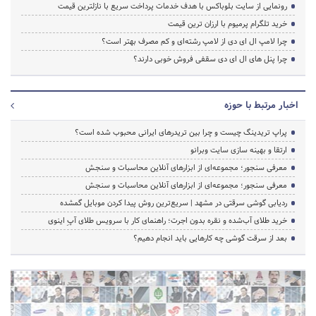
رونمایی از سایت بلوباکس با هدف خدمات پرداخت سریع با نازلترین قیمت
خرید تلگرام پرمیوم با ارزان ترین قیمت
چرا لامپ ال ای دی از لامپ رشته‌ای و کم مصرف بهتر است؟
چرا پنل های ال ای دی سقفی فروش خوبی دارند؟
اخبار مرتبط با حوزه
پراپ تریدینگ چیست و چرا بین تریدرهای ایرانی محبوب شده است؟
ارتقا و بهینه سازی سایت وبرانو
معرفی سنجور؛ مجموعه‌ای از ابزارهای آنلاین محاسبات و سنجش
معرفی سنجور؛ مجموعه‌ای از ابزارهای آنلاین محاسبات و سنجش
ردیابی گوشی سرقتی در مشهد | سریع‌ترین روش پیدا کردن موبایل گمشده
خرید طلای آب‌شده و نقره بدون اجرت؛ راهنمای کار با سرویس طلای آپِ اینوی
بعد از سرقت گوشی چه کارهایی باید انجام دهیم؟