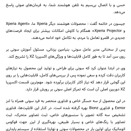
حسی و با اتصال بی‌سیم به تلفن هوشمند شما، به فرمان‌های صوتی پاسخ
می‌دهد.
جیسون در خاتمه گفت : محصولات هوشمند دیگر Xperia ما، «Xperia Agent
و Xperia Projector» همگام با کاوش امکانات بیشتر برای ایجاد فرصت‌های
جدیدی در قلمرو تعامل با مردم، به تکامل خود ادامه می‌دهند.
پس از سخنانی مدیر عامل سونی، بنیامین یزدانی، مسئول آموزش سونی بر
روی سن آمد تا به طور کامل قابلیت‌ها و ویژگی‌های اکسپریا XZ را تشریح کند.
وی در ابتدا عنوان کرد که سونی برای طراحی و تولید این محصول به نیازهای
کاربران دقت کرده و سعی نموده پس از بررسی‌های کامل، قابلیت‌هایی را بر روی
این گوشی قرار دهد که نیاز اکثر کاربران برآورده شود. مهم‌ترین قسمت اکسپریا
XZ دوربین اصلی آن است که تمرکز اصلی سونی بر رویش قرار دارد.
در این محصول از سه حسگر خاص و فناوری منحصر به فرد سونی همراه با لنز
Exmor و فناوری Bionz بهره گرفته شده است. در کنار این قابلیت‌ها، فناوری
تشخیص سه گانه تصویر با سنسورهای خاص، ثبت تصاویر متحرک، ثبت
تصاویر با رنگ‌های خاص و بسیار طبیعی، بهره‌گیری از لیزر جهت فوکوس
اتوماتیک برای اولین بار در محصولات سونی و نهایتا استفاده از سیستم پایداری