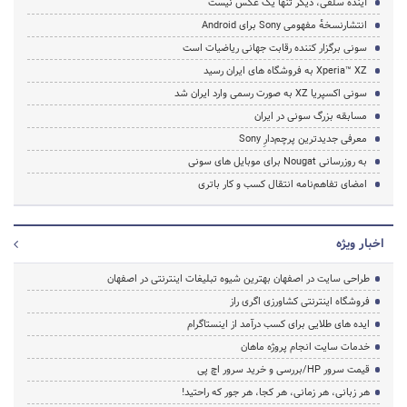
آیندهٔ سلفی، دیگر تنها یک عکس نیست
انتشارنسخهٔ مفهومی Sony برای Android
سونی برگزار کننده رقابت جهانی ریاضیات است
Xperia™ XZ به فروشگاه های ایران رسید
سونی اکسپریا XZ به صورت رسمی وارد ایران شد
مسابقه بزرگ سونی در ایران
معرفی جدیدترین پرچم‌دارِ Sony
به روزرسانی Nougat برای موبایل های سونی
امضای تفاهم‌نامه انتقال کسب‌ و کار باتری
اخبار ویژه
طراحی سایت در اصفهان بهترین شیوه تبلیغات اینترنتی در اصفهان
فروشگاه اینترنتی کشاورزی اگری راز
ایده های طلایی برای کسب درآمد از اینستاگرام
خدمات سایت انجام پروژه ماهان
قیمت سرور HP/بررسی و خرید سرور اچ پی
هر زبانی، هر زمانی، هر کجا، هر جور که راحتید!