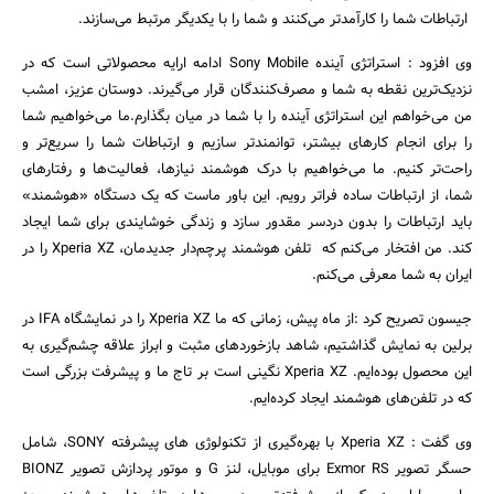
ارتباطات شما را کارآمدتر می‌کنند و شما را با یکدیگر مرتبط می‌سازند.
وی افزود : استراتژی آینده Sony Mobile ادامه ارایه محصولاتی است که در
نزدیک‌ترین نقطه به شما و مصرف‌کنندگان قرار می‌گیرند. دوستان عزیز، امشب
من می‌خواهم این استراتژی آینده را با شما در میان بگذارم.ما می‌خواهیم شما
را برای انجام کارهای بیشتر، توانمندتر سازیم و ارتباطات شما را سریع‌تر و
راحت‌تر کنیم. ما می‌خواهیم با درک هوشمند نیازها، فعالیت‌ها و رفتارهای
شما، از ارتباطات ساده فراتر رویم. این باور ماست که یک دستگاه «هوشمند»
باید ارتباطات را بدون دردسر مقدور سازد و زندگی خوشایندی برای شما ایجاد
کند. من افتخار می‌کنم که تلفن هوشمند پرچم‌دار جدیدمان، Xperia XZ را در
ایران به شما معرفی می‌کنم.
جیسون تصریح کرد :‌از ماه پیش، زمانی که ما Xperia XZ را در نمایشگاه IFA در
برلین به نمایش گذاشتیم، شاهد بازخوردهای مثبت و ابراز علاقه چشم‌گیری به
این محصول بوده‌ایم. Xperia XZ نگینی است بر تاج ما و پیشرفت بزرگی است
که در تلفن‌های هوشمند ایجاد کرده‌ایم.
وی گفت : Xperia XZ با بهره‌گیری از تکنولوژی های پیشرفته SONY، شامل
حسگر تصویر Exmor RS برای موبایل، لنز G و موتور پردازش تصویر BIONZ