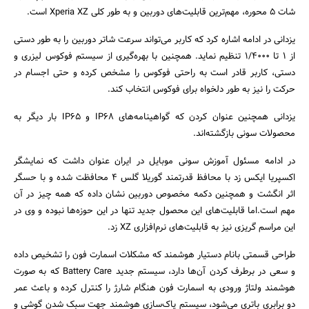
شات 5 محوره، مهم‌ترین قابلیت‌های دوربین و به طور کلی Xperia XZ است.
یزدانی در ادامه اشاره کرد که کاربر می‌تواند سرعت شاتر دوربین را به طور دستی
از 1 تا 1/4000 تنظیم نماید. همچنین با بهره‌گیری از سیستم فوکوس لیزری و
دستی، کاربر قادر است به راحتی فوکوس را مشخص کرده و حتی اجسام در
حرکت را نیز به طور دلخواه برای فوکوس انتخاب کند.
یزدانی همچنین عنوان کردن که گواهینامه‌های IP68 و IP65 بار دیگر به
محصولات سونی بازگشته‌اند.
در ادامه مسئول آموزش سونی موبایل در ایران عنوان داشت که نمایشگر
اکسپریا ایکس زد با محافظ قدرتمند گوریلا گلس 4 محافظت شده و با حسگر
اثر انگشت و همچنین دکمه مخصوص دوربین نشان داده که همه چیز در آن
مهم است.اما قابلیت‌های این محصول جدید تنها در این حوزه‌ها نبوده و وی در
این مراسم گریزی نیز به قابلیت‌های نرم‌افزاری XZ زد.
طراحی قسمتی بانام دستیار هوشمند که مشکلات اسمارت فون را تشخیص داده
و سعی در برطرف کردن آن‌ها دارد، سیستم جدید Battery Care که به صورت
هوشمند ولتاژ ورودی به اسمارت فون هنگام شارژ را کنترل کرده و باعث عمر
دو برابری باتری می‌شود، سیستم پاک‌سازی هوشمند جهت سبک شدن گوشی و