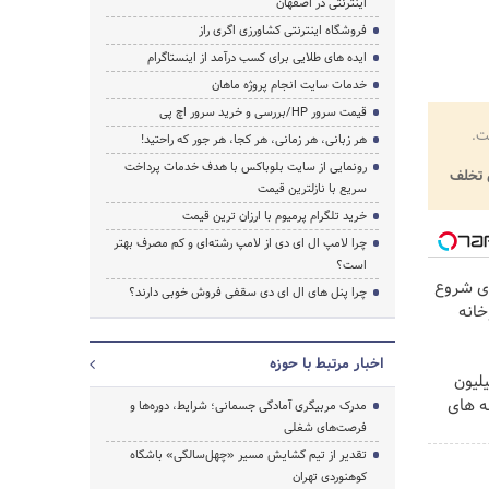
اینترنتی در اصفهان
فروشگاه اینترنتی کشاورزی اگری راز
ایده های طلایی برای کسب درآمد از اینستاگرام
خدمات سایت انجام پروژه ماهان
قیمت سرور HP/بررسی و خرید سرور اچ پی
ت.
هر زبانی، هر زمانی، هر کجا، هر جور که راحتید!
رونمایی از سایت بلوباکس با هدف خدمات پرداخت
تخلف
سریع با نازلترین قیمت
خرید تلگرام پرمیوم با ارزان ترین قیمت
چرا لامپ ال ای دی از لامپ رشته‌ای و کم مصرف بهتر
است؟
ای شروع
چرا پنل های ال ای دی سقفی فروش خوبی دارند؟
خانه
اخبار مرتبط با حوزه
لیون
ه های
مدرک مربیگری آمادگی جسمانی؛ شرایط، دوره‌ها و
فرصت‌های شغلی
تقدیر از تیم گشایش مسیر «چهل‌سالگی» باشگاه
کوهنوردی تهران