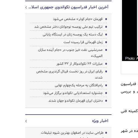
آخرین اخبار فدراسیون تکواندوی جمهوری اسلامی ایران
قهرمان «جام کوثر» مشخص می‌شود
جستجو
ترکیب تیم ملی پومسه نوجوانان دختر مشخص شد
لیگ دسته یک پومسه زنان در ایستگاه پایانی
زمان قهرمانی فرا رسیده است
صدرنشینی نفت خیز جنوب در «جام آینده سازان
المپیک»
مبارزات 64 تکواندوکار از 32 کشور
رقبای ایران در روز نخست فینال گرندپری مشخص
شدند
 فدراسیون
راه‌یافتگان به مرحله یک‌چهارم نهایی
 و بررسی
جشنواره استعدادیابی تکواندو برگزار می‌شود
دختران ایران قهرمان تکواندو جهان شدند
د کمیته فنی
اخبار ویژه
 لغایت 9 شهریور ماه سال آینده در شهر
طراحی سایت در اصفهان بهترین شیوه تبلیغات