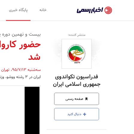
اخبار
خانه
پایگاه خبری
رسمی
-
بیست و نهمین دوره یو
منتشر کننده:
اخبار
تایید
شد
شده
شرکت‌ها،
سه‌شنبه 95/7/13
،
تهران
فدراسیون تکواندوی
ایران در 3 رشته ووشو، وزنه برداری و تکواندو قطعی شد.
سازمان‌ها
جمهوری اسلامی ایران
و
صفحه رسمی
روابط
عمومی‌ها
دنبال کنید