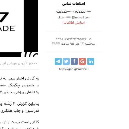
اطلاعات تماس
-
021222*****
021222*****
r.f.ta*******@hotmail.com
[نمایش اطلاعات]
کد: 13950713149495566
سه‌شنبه 13 مهر 95 ساعت 13:23
حضور کاروان ورزشی ایران در 3 رشته ورزشی 
https://goo.gl/Wcbv7H
به گزارش اخباررسمی به ن
در خصوص چگونگی حضور ک
رشته‌های ورزشی، حضور 3 رشته ورزشی قطعی شد.
بنابراین گ
فدراسیون و جلب همکاری فد