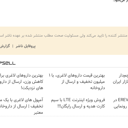
ر می‌شود.
منتشر کننده را تایید می‌کند ولی مسئولیت صحت مطلب منتشر شده بر عهده ناشر اس
پروفایل ناشر
گزارش 
IM LS، پرچم‌دار
بهترین قیمت داروهای لاغری، با ۱
بهترین داروهای لاغری بر
E وارد بازار ایران
میلیون تخفیف و ارسال از
کاهش وزن، ارسال از دارو
داروخانه‌
های نزدیکت!
لوکس‌ترین شاسی‌بلند EREV در
فروش ویژه اینترنت LTE با سیم
آمپول های لاغری با یک می
 رونمایی
کارت هدیه و ارسال رایگان!!!
تخفیف | ارسال از داروخان
معتبر