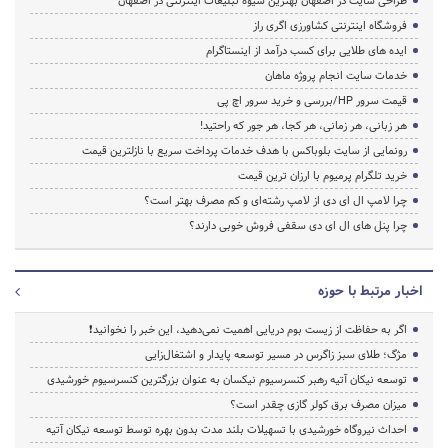
طراحی سایت در اصفهان بهترین شیوه تبلیغات اینترنتی در اصفهان
فروشگاه اینترنتی کشاورزی اگری راز
ایده های طلایی برای کسب درآمد از اینستاگرام
خدمات سایت انجام پروژه ماهان
قیمت سرور HP/بررسی و خرید سرور اچ پی
هر زبانی، هر زمانی، هر کجا، هر جور که راحتید!
رونمایی از سایت بلوباکس با هدف خدمات پرداخت سریع با نازلترین قیمت
خرید تلگرام پرمیوم با ارزان ترین قیمت
چرا لامپ ال ای دی از لامپ رشته‌ای و کم مصرف بهتر است؟
چرا پنل های ال ای دی سقفی فروش خوبی دارند؟
اخبار مرتبط با حوزه
اگر به حفاظت از زیست بوم دریایی اهمیت نمی‌دهید، این خبر را نخوانید❗
مژگ؛ طلای سبز زاگرس در مسیر توسعه پایدار و اشتغال‌زایی
توسعه نیکان آتیه رهبر کنسرسیوم نیکسان به عنوان بزرگترین کنسرسیوم خورشیدی
میزان مصرف برق کولر گازی چقدر است؟
احداث نیروگاه خورشیدی با تسهیلات بلند مدت بدون بهره توسط توسعه نیکان آتیه