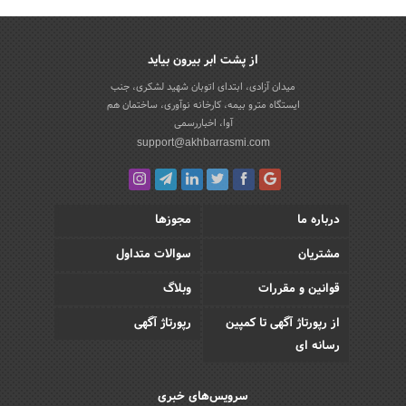
از پشت ابر بیرون بیاید
میدان آزادی، ابتدای اتوبان شهید لشکری، جنب
ایستگاه مترو بیمه، کارخانه نوآوری، ساختمان هم
آوا، اخباررسمی
support@akhbarrasmi.com
درباره ما
مجوزها
مشتریان
سوالات متداول
قوانین و مقررات
وبلاگ
از رپورتاژ آگهی تا کمپین
رپورتاژ آگهی
رسانه ای
سرویس‌های خبری