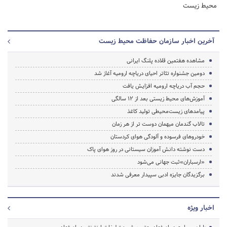
محیط زیست
آخرین اخبار سازمان حفاظت محیط زیست
مشاهده هفتمین قلاده پلنگ ایرانی
دومین جشنواره تئاتر احیای دریاچه ارومیه آغاز شد
حجم آب دریاچه ارومیه افزایش یافت
آموزش‌های محیط‌ زیستی بعد از ۱۲ سالگی
پیامدهای زیست‌محیطی تولید کاغذ
تالاب گندمان میهمان‌ دوست تر از هر زمان
خودروهای فرسوده و آلودگی هوای کردستان
دست نوشته دانش آموزان سیستانی در روز هوای پاک
«ارسباران»ثبت جهانی می‌شود
برگزیدگان جایزه ادبی سپیدار معرفی شدند
اخبار ویژه