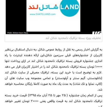
بانک، بیمه و سرمایه
مسکن و ساختمان
تخفیف ویژه بسته ترافیک نامحدود شاتل لند
به گزارش اخبار رسمی به نقل از روابط عمومی شاتل ،به دنبال استقبال بی‌نظیر
کاربران از جشنواره‌های قبلی سرزمین شاتل،این ارائه دهنده اینترنت با راه
اندازی جشنواره فروش بسته ترافیک نامحدود شاتل لند در ازای پرداخت تنها
10000 تومان بسته ترافیک نامحدود شاتل لند را در اختیار کاربران قرار می دهد
.لازم به توضیح است با خرید این بسته، ترافیک مصرفی از سایت شاتل لند
(دانلودسنتر، گیم سنتر و آپلودسنتر) و تمامی مجموعه وب سایت های آن
(کاپ، نماوا و تک شات) به مدت یک ماه به صورت کاملا رایگان محاسبه خواهد
شد.
پس از اتمام زمان جشنواره ( 25 مهر تا 25 آبان ماه 1395) قیمت خرید بسته
ترافیک نامحدود شاتل لند به قیمت واقعی یعنی 20000 تومان تغییر خواهد
کرد.