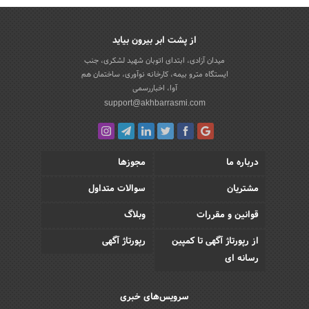
از پشت ابر بیرون بیاید
میدان آزادی، ابتدای اتوبان شهید لشکری، جنب
ایستگاه مترو بیمه، کارخانه نوآوری، ساختمان هم
آوا، اخباررسمی
support@akhbarrasmi.com
درباره ما
مجوزها
مشتریان
سوالات متداول
قوانین و مقررات
وبلاگ
از رپورتاژ آگهی تا کمپین
رپورتاژ آگهی
رسانه ای
سرویس‌های خبری