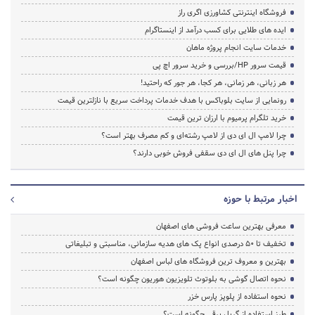
فروشگاه اینترنتی کشاورزی اگری راز
ایده های طلایی برای کسب درآمد از اینستاگرام
خدمات سایت انجام پروژه ماهان
قیمت سرور HP/بررسی و خرید سرور اچ پی
هر زبانی، هر زمانی، هر کجا، هر جور که راحتید!
رونمایی از سایت بلوباکس با هدف خدمات پرداخت سریع با نازلترین قیمت
خرید تلگرام پرمیوم با ارزان ترین قیمت
چرا لامپ ال ای دی از لامپ رشته‌ای و کم مصرف بهتر است؟
چرا پنل های ال ای دی سقفی فروش خوبی دارند؟
اخبار مرتبط با حوزه
معرفی بهترین ساعت فروشی های اصفهان
تخفیف‌ تا 50 درصدی انواع پک های هدیه سازمانی، مناسبتی و تبلیغاتی
بهترین و معروف ترین فروشگاه های لباس اصفهان
نحوه اتصال گوشی به بلوتوث تلویزیون هوریون چگونه است؟
نحوه استفاده از پلوپز پارس خزر
طرز استفاده از گریل برقی چگونه است؟