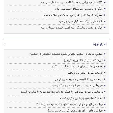
۱۲استارتاپ ایرانی به نمایشگاه «سبیت» آلمان می روند
برگزاری نخستین نمایشگاه اختصاصی ایران
برگزاری نمایشگاه و کنفرانس بهداشت و سلامت عمان
گردهمایی بزرگ صنعتگران درب و پنجره
برگزاری نهمین نمایشگاه بین‌المللی صنعت سیمان و بتن
اخبار ویژه
طراحی سایت در اصفهان بهترین شیوه تبلیغات اینترنتی در اصفهان
فروشگاه اینترنتی کشاورزی اگری راز
ایده های طلایی برای کسب درآمد از اینستاگرام
خدمات سایت انجام پروژه ماهان
قیمت سرور HP/بررسی و خرید سرور اچ پی
هر زبانی، هر زمانی، هر کجا، هر جور که راحتید!
رونمایی از سایت بلوباکس با هدف خدمات پرداخت سریع با نازلترین قیمت
خرید تلگرام پرمیوم با ارزان ترین قیمت
چرا لامپ ال ای دی از لامپ رشته‌ای و کم مصرف بهتر است؟
چرا پنل های ال ای دی سقفی فروش خوبی دارند؟