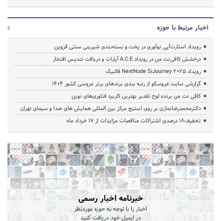
اخبار مرتبط با حوزه
رویداد استارت‌آپی نوآوری در پخت و بسته‌بندی شیرینی سنتی قزوین
درخشش کافی‌نت من در رویداد A.C.E آپارات و دریافت تندیس افتخار
رویداد NextNode SiJourney 2025 فالنیک
گزارشی سایت عروسکو از رتبه بندی برندهای برتر عروسی کشور 1404
کافی نت من برنده لوح تقدیر بهترین کاربرد فناوری‌های نوین
دکترمحمدرضانمازی بر روی استیج مرکز بین المللی همایش های صدا و سیمای تهران
تخفیف‌18 درصدی اشتراکات مناقصات مزایدات از 17 خرداد ماه
خبرنامه اخبار رسمی
اخبار را با توجه به حوزه موردنظر
در ایمیل خود دریافت کنید