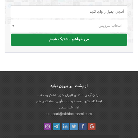
انتخاب سرویس
می خواهم مشترک شوم
از پشت ابر بیرون بیاید
میدان آزادی، ابتدای اتوبان شهید لشکری، جنب
ایستگاه مترو بیمه، کارخانه نوآوری، ساختمان هم
آوا، اخباررسمی
support@akhbarrasmi.com