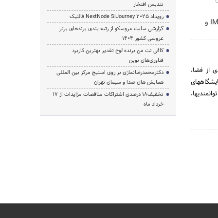

تندیس افتخار
رویداد NextNode SiJourney 2025 فالنیک
نیکاموتور نماینده IM Motor و
گزارشی سایت عروسکو از رتبه بندی برندهای برتر
عروسی کشور 1404
کافی نت من برنده لوح تقدیر بهترین کاربرد
فناوری‌های نوین
شرکت نمای
دکترمحمدرضانمازی بر روی استیج مرکز بین المللی
امکانات و
همایش های صدا و سیمای تهران
تخصصی و ب
تخفیف‌18 درصدی اشتراکات مناقصات مزایدات از 17
خرداد ماه