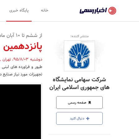
اخبار
خانه
پایگاه خبری
رسمی
-
از ششم تا 10 آبان ماه برگزار می شود
منتشر کننده:
اخبار
پانزدهمین ن
تایید
دوشنبه 95/8/03
،
تهران
,
شده
طیور و فراورده های لبنی
شرکت‌ها،
تجهیزات مورد نیاز صنایع د
شرکت سهامی نمایشگاه
سازمان‌ها
های جمهوری اسلامی ایران
و
صفحه رسمی
روابط
عمومی‌ها
دنبال کنید