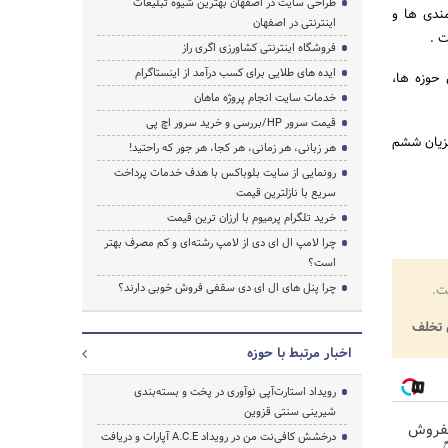
طراحی سایت در اصفهان بهترین شیوه تبلیغات
مندی ها و
اینترنتی در اصفهان
 .
فروشگاه اینترنتی کشاورزی اگری راز
ایده های طلایی برای کسب درآمد از اینستاگرام
 حوزه ها،
خدمات سایت انجام پروژه ماهان
قیمت سرور HP/بررسی و خرید سرور اچ پی
بزیان ششم
هر زبانی، هر زمانی، هر کجا، هر جور که راحتید!
رونمایی از سایت بلوباکس با هدف خدمات پرداخت
سریع با نازلترین قیمت
خرید تلگرام پرمیوم با ارزان ترین قیمت
چرا لامپ ال ای دی از لامپ رشته‌ای و کم مصرف بهتر
است؟
چرا پنل های ال ای دی سقفی فروش خوبی دارند؟
ت.
تخلف
اخبار مرتبط با حوزه
رویداد استارت‌آپی نوآوری در پخت و بسته‌بندی
شیرینی سنتی قزوین
بفروش
درخشش کافی‌نت من در رویداد A.C.E آپارات و دریافت