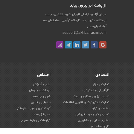
از پشت ابر بیرون بیاید
میدان آزادی، ابتدای اتوبان شهید لشکری، جنب
ایستگاه مترو بیمه، کارخانه نوآوری، ساختمان هم
آوا، اخباررسمی
support@akhbarrasmi.com
اقتصادی
اجتماعی
تجارت و بازار
علم و آموزش
کارآفرینی و استارتاپ
بهداشت و درمان
نفت، انرژی و صنایع وابسته
شهر و جامعه
تجارت الکترونیک و فناوری اطلاعات
حقوقی و قانون
صنعت و تولید
گردشگری و میراث فرهنگی
کسب و کار و خرده فروشی
محیط زیست
صنایع غذایی و کشاورزی
تبلیغات و روابط عمومی
کار و استخدام
بانک، بیمه و سرمایه