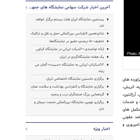
آخرین اخبار شرکت سهامی نمایشگاه های جمهوری اسلامی ایران
بیستمین نمایشگاه ایران هلث بیستم برگزار خواهد
شد
جستجو
شانزدهمین کنفرانس بین‌المللی حمل و نقل و ترافیک
تخفیف 50 درصدی حضور در نمایشگاه‌ها
ارائه توانمندی 60شرکت ایرانی در نمایشگاه کراچی
یک هفته نمایشگاه‌گردی در ایران
۱۲استارتاپ ایرانی به نمایشگاه «سبیت» آلمان می
روند
برگزاری نخستین نمایشگاه اختصاصی ایران
اورده های
ز 20 کشور جهان شامل ترکیه، اتریش،
برگزاری نمایشگاه و کنفرانس بهداشت و سلامت عمان
 آرژانتین،
گردهمایی بزرگ صنعتگران درب و پنجره
ت و خدمات
برگزاری نهمین نمایشگاه بین‌المللی صنعت سیمان و
بتن
 مکمل های
 ضد عفونی
امپروری و
اخبار ویژه