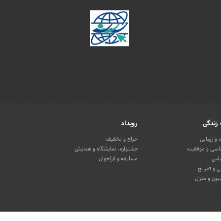
زندگی
رویداد
و زیبایی
حراج و تخفیف
اسی و موفقیت
جشنواره، نمایشگاه و همایش
باس
مسابقه و فراخوان
 و تفریح
یون و منزل