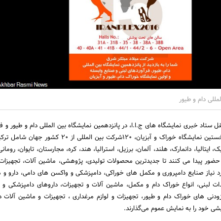
مللی دام و طیور
 ستاد خبری نمایشگاه های ج.ا.ا، در پانزدهمین نمایشگاه بین المللی دام و طیور و فر
لبنی و صنایع وابسته و نخستین نمایشگاه خوراک و آبزیان، 120شرکت بین المللی ا
ک، ایتالیا، دانمارک، هلند، آلمان، برزیل، استرالیا، هند، کره، مجارستان، تایوان، رومانی،
ت داخلی حضور پیدا می کنند تا جدیدترین محصولات تولیدی، پژوهشی، ماشین آلات، تجهیزا
ورد نیاز صنایع دامپروری و مکمل های خوراکی، دامپزشکی و واکسن های دامی، دارو و
یدات لبنی، انواع خوراک دام و مکمل، ماشین آلات و تجهیزات، داروهای دامپزشکی و
ودنی های خوراک دام و طیور، تجهیزات و لوازم مرغداری ، تجهیزات و ماشین آلات د
ی خود را به نمایش عموم می‌گذارند.