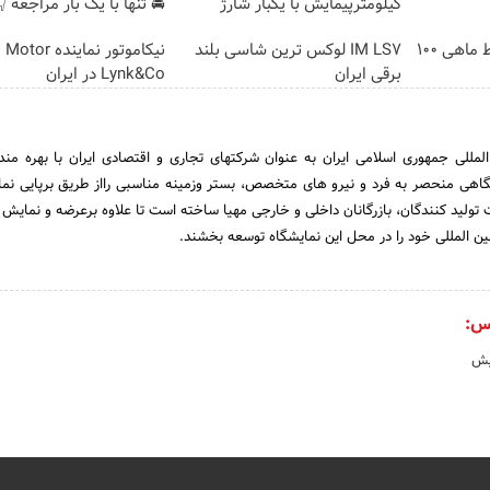
 تنها با یک بار مراجعه 👇
کیلومترپیمایش با یکبار شارژ
IM LS7 لوکس ترین شاسی بلند
3000 گیگ اینترنت؛ فقط ماهی 100
Lynk&Co در ایران
برقی ایران
شگاههای بین المللی جمهوری اسلامی ایران به عنوان شرکتهای تجاری و اقتصادی ایر
 تسهیلات نمایشگاهی منحصر به فرد و نیرو های متخصص، بستر وزمینه مناسبی رااز 
ین المللی جهت تولید کنندگان، بازرگانان داخلی و خارجی مهیا ساخته است تا علاوه بر
سرمایه گذاریهای مشترک بین المللی خود را در محل ا
من
جش