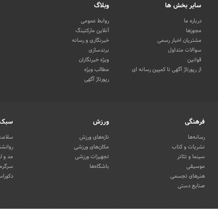
سایر بخش ها
وبلاگ
درباره ما
روابط عمومی
مجوزها
آنلاین مارکتینگ
مشتریان اخبار رسمی
خبرنگاری و رسانه
سوالات متداول
برندسازی
قوانین
ویژه خبرنگاران
از رپورتاژ آگهی تا کمپین رسانه ای
مطالب ویژه
رپورتاژ آگهی
فرهنگی
ورزش
سبک 
رسانه‌ها
تازه‌های ورزش
سلامت 
نشریات و کتاب
مکان‌های ورزشی
روانشن
سینما و تئاتر
تجهیزات ورزشی
مد و ل
موسیقی
باشگاه‌ها
سرگرمی
هنرهای تجسمی
دکوراس
صنایع دستی