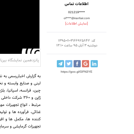
اطلاعات تماس
021219*****
of****@iranfair.com
[نمایش اطلاعات]
کد: 13950803166925842
دوشنبه 3 آبان 95 ساعت 13:10
پانزدهمین نمایشگاه بین‌ال
https://goo.gl/GPN3YE
به گزارش اخباررسمی به نقل
چین، فرانسه، اسپانیا، بلژی
ژاپن و 360 شرک
مرتبط ، انواع تجهیزات م
غذائی، فرآورده ها و تول
کننده ها، مکمل ها و افز
تجهیزات گرمایشی و سرمایش