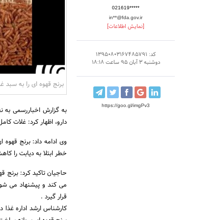
021619*****
in**@fda.gov.ir
[نمایش اطلاعات]
کد: 13950803167485791
دوشنبه 3 آبان 95 ساعت 18:18
برنج قهوه ای را به سبد غذ
https://goo.gl/imgPv3
به گزارش اخباررسمی به نق
ﺩﺍﺭﻭ، اظهار کرد: غلات کا
وی ادامه داد: برنج قهوه
خطر ابتلا به دیابت را کاه
حاجیان تاکید کرد: برنج قه
می کند و پیشنهاد می شود
قرار گیرد .
کارشناس ارشد ﺍﺩﺍﺭﻩ ﻏﺬﺍ ﺩ