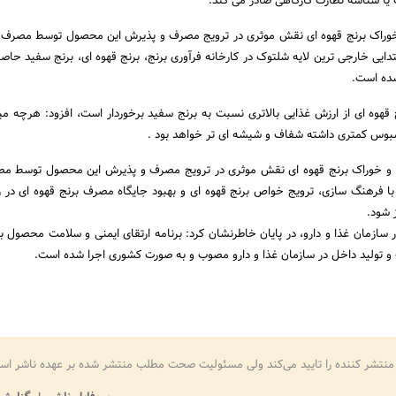
 یا شناسه نظارت کارگاهی صادر می کند.
راک برنج قهوه ای نقش موثری در ترویج مصرف و پذیرش این محصول توسط مصرف کن
دایی خارجی ترین لایه شلتوک در کارخانه فرآوری برنج، برنج قهوه ای، برنج سفید حا
شده است.
ج قهوه ای از ارزش غذایی بالاتری نسبت به برنج سفید برخوردار است، افزود: هرچه م
سبوس کمتری داشته شفاف و شیشه ای تر خواهد بود .
 و خوراک برنج قهوه ای نقش موثری در ترویج مصرف و پذیرش این محصول توسط مص
 با فرهنگ سازی، ترویج خواص برنج قهوه ای و بهبود جایگاه مصرف برنج قهوه ای در ر
 شود.
 ﺳﺎﺯﻣﺎﻥ ﻏﺬﺍ ﻭ ﺩﺍﺭﻭ، در پایان خاطرنشان کرد: برنامه ارتقای ایمنی و سلامت محصول برن
منتشر کننده را تایید می‌کند ولی مسئولیت صحت مطلب منتشر شده بر عهده ناشر اس