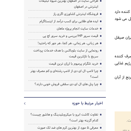
طراحی سایت در اصفهان بهترین شیوه تبلیغات
اینترنتی در اصفهان
نده دارد
فروشگاه اینترنتی کشاورزی اگری راز
صل می شود
ایده های طلایی برای کسب درآمد از اینستاگرام
خدمات سایت انجام پروژه ماهان
قیمت سرور HP/بررسی و خرید سرور اچ پی
یزان صیقل
هر زبانی، هر زمانی، هر کجا، هر جور که راحتید!
رونمایی از سایت بلوباکس با هدف خدمات پرداخت
رف کننده
سریع با نازلترین قیمت
ژیم غذایی
خرید تلگرام پرمیوم با ارزان ترین قیمت
چرا لامپ ال ای دی از لامپ رشته‌ای و کم مصرف بهتر
ج از آبان
است؟
چرا پنل های ال ای دی سقفی فروش خوبی دارند؟
اخبار مرتبط با حوزه
تفاوت کاشت ابرو با میکروبلیدینگ و هاشور چیست؟
ت.
کدام گزینه بهتر است؟
معرفی 5 مورد از بهترین کرم های ضد لک صورت