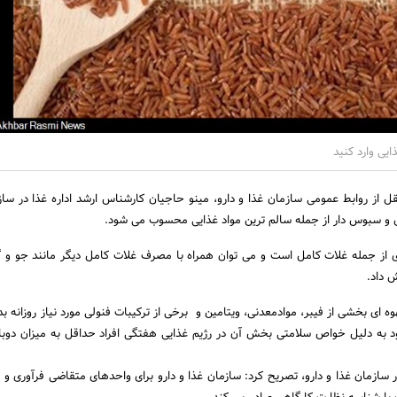
ایی وارد کنید
ل از روابط عمومی ﺳﺎﺯﻣﺎﻥ ﻏﺬﺍ ﻭ ﺩﺍﺭﻭ، مینو حاجیان کارشناس ارشد ﺍﺩﺍﺭﻩ ﻏﺬﺍ ﺩﺭ ﺳﺎﺯ
مل و سبوس دار از جمله سالم ترین مواد غذایی محسوب می شود.
 ای از جمله غلات کامل است و می توان همراه با مصرف غلات کامل دیگر مانند جو و 
ش داد.
وه ای بخشی از فیبر، موادمعدنی، ویتامین و برخی از ترکیبات فنولی مورد نیاز روزانه بد
 به دلیل خواص سلامتی بخش آن در رژیم غذایی هفتگی افراد حداقل به میزان دوبا
ﺭ ﺳﺎﺯﻣﺎﻥ ﻏﺬﺍ ﻭ ﺩﺍﺭﻭ، تصریح کرد: سازمان غذا و دارو برای واحدهای متقاضی فرآوری و 