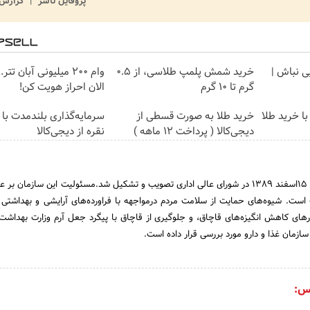
پروفایل ناشر
گزارش 
یی نباش |
خرید شمش پلمپ طلاسی، از ۰.۵
وام 200 میلیونی آبان تت
گرم تا ۱۰ گرم
الان احراز هویت کن!
ا خرید طلا
خرید طلا به صورت قسطی از
سرمایه‌گذاری بلندمدت با 
دیجی‌کالا ( پرداخت 12 ماهه )
نقره از دیجی‌کالا
سازمان غذا و دارو ایران در 15اسفند 1389 در شورای عالی اداری تصویب و تشکیل شد.مسئولیت این سازمان 
است. شیوه‌های حمایت از سلامت مردم درمواجهه با فراورده‌های آرایشی و بهداشتی و
رهای کاهش انگیزه‌های قاچاق، و جلوگیری از قاچاق با پیگرد جعل آرم وزارت بهداشت 
ازمان غذا و دارو مورد بررسی قرار داده است.
س: