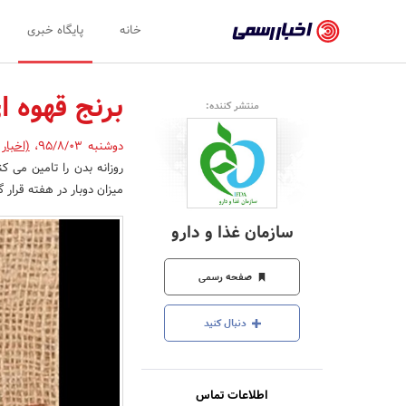
اخبار
خانه
پایگاه خبری
رسمی
-
برنج قهوه ا
منتشر کننده:
اخبار
دوشنبه 95/8/03
،
(اخبار
تایید
روزانه بدن را تامین می 
شده
میزان دوبار در هفته قرار گ
شرکت‌ها،
سازمان غذا و دارو
سازمان‌ها
و
صفحه رسمی
روابط
دنبال کنید
عمومی‌ها
اطلاعات تماس