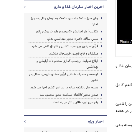
آخرین اخبار سازمان غذا و دارو
چای سبز 5040 باادعای «کمک به درمان چاقی»مجوز
ندارد
تکذیب آمار افزایش 56درصدی واردات روغن پالم
سس سالاد «کنز» مجوز بهداشتی ندارد
جستجو
فرآورده بدون برچسب، تقلبی و قاچاق تلقی می شود
متقلبان و قاچاقچیان خوشحال نباشند
ابلاغ ضوابط برچسب گذاری محصولات آرایشی و
ﻣﺎﻥ ﻏﺬﺍ ﻭ
بهداشتی
توسعه و مصرف منطقی فرآورده های طبیعی، سنتی در
کشور
گندم کامل
بسیج ملی تغذیه سالم در سراسر کشور اجرا می شود
صدور مجوز کالاهای سلامت محور محدود شد
پنجمین دوره طلایی نانو در راه است
ن را تامین
ر در هفته
اخبار ویژه
بسته بندی