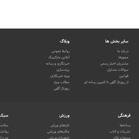
سایر بخش ها
وبلاگ
درباره ما
روابط عمومی
مجوزها
آنلاین مارکتینگ
مشتریان اخبار رسمی
خبرنگاری و رسانه
سوالات متداول
برندسازی
قوانین
ویژه خبرنگاران
از رپورتاژ آگهی تا کمپین رسانه ای
مطالب ویژه
رپورتاژ آگهی
فرهنگی
ورزش
سبک 
رسانه‌ها
تازه‌های ورزش
سلامت 
نشریات و کتاب
مکان‌های ورزشی
روانشن
سینما و تئاتر
تجهیزات ورزشی
مد و ل