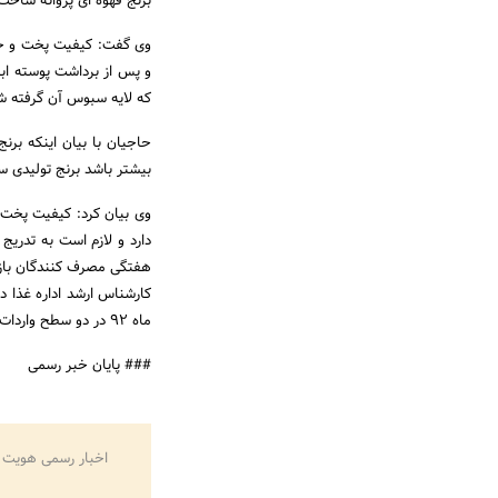
برنج قهوه ای پروانه ساخت
وی گفت: کیفیت پخت و خو
و پس از برداشت پوسته ابت
که لایه سبوس آن گرفته 
حاجیان با بیان اینکه برن
بیشتر باشد برنج تولیدی 
وی بیان کرد: کیفیت پخت
دارد و لازم است به تدریج
هفتگی مصرف کنندگان باز
کارشناس ارشد ﺍﺩﺍﺭﻩ ﻏﺬﺍ ﺩﺭ
ماه 92 در دو سطح واردات و تولید داخل در سازمان غذا و دارو مصوب و به صورت کشوری اجرا شده است.
### پایان خبر رسمی
اخبار رسمی هویت 