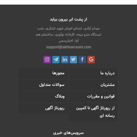
از پشت ابر بیرون بیاید
میدان آزادی، ابتدای اتوبان شهید لشکری، جنب
ایستگاه مترو بیمه، کارخانه نوآوری، ساختمان هم
آوا، اخباررسمی
support@akhbarrasmi.com
درباره ما
مجوزها
مشتریان
سوالات متداول
قوانین و مقررات
وبلاگ
از رپورتاژ آگهی تا کمپین
رپورتاژ آگهی
رسانه ای
سرویس‌های خبری