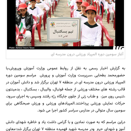
بانک، بیمه و سرمایه
مسکن و ساختمان
آغاز سومین دوره المپیاد ورزشی درون مدرسه ای
به گزارش اخبار رسمی به نقل از روابط عمومی وزارت آموزش وپرورش،با
حضورمحمد بطحایی ،سرپرست وزارت آموزش و پرورش مراسم سومین دوره
المپیاد ورزشی درون مدرسه ای در منطقه 7 تهران برگزار شد و دانش آموزان در
قالب رشته های مختلف ورزشی از جمله فوتبال، والیبال ، بسکتبال ، بدمینتون
،تنیس روی میز، و طناب زنی از جلوی جایگاه رژه رفتند وسپس به اجرای سرود،
حرکات نمایش ورزشی پرداختند.المپیادهای ورزشی و ورزش صبحگاهی برای
سومین سال متوالی در مدارس سراسر کشور اجرا می شود.
دراین مراسم که به صورت نمادین و با گرامی داشت یاد و خاطره شهدای دانش
آموز و شهدای حرم ودر مدرسه شهید فهمیده منطقه 7 تهران برگزار شد؛معاون