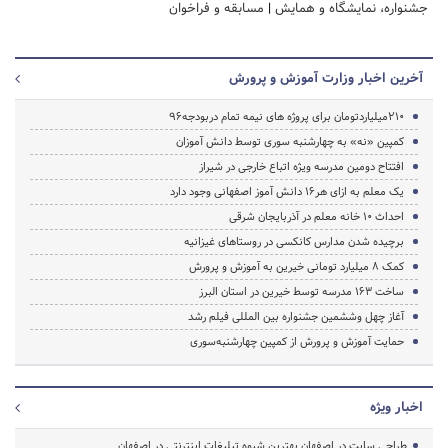
جشنواره، نمایشگاه و همایش
|
مسابقه و فراخوان
آخرین اخبار وزارت آموزش و پرورش
210میلیاردتومان برای پروژه های نیمه تمام دربودجه96
کمپین «نه» به چهارشنبه سوری توسط دانش آموزان
افتتاح دومین مدرسه ویژه اتباع خارجی در شیراز
یک معلم به ازای هر16 دانش آموز اصفهانی وجود دارد
احداث ۱۰ خانه معلم در آذربایجان شرقی
برچیده شدن مدارس کانکسی در روستاهای غیزانیه
کمک 8 میلیارد تومانی خیرین به آموزش و پرورش
ساخت 163 مدرسه توسط خیرین در استان البرز
آغاز چهل وششمین جشنواره بین المللی فیلم رشد
حمایت آموزش و پرورش از کمپین چهارشنبه‌سوری
اخبار ویژه
طراحی سایت در اصفهان بهترین شیوه تبلیغات اینترنتی در اصفهان