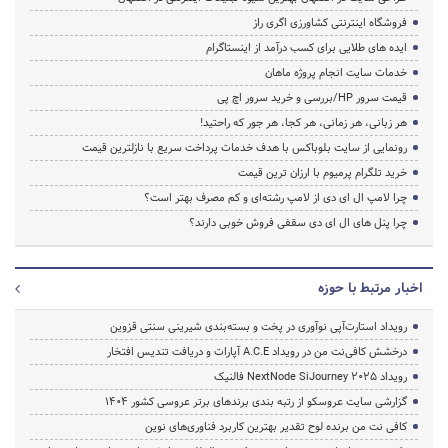
فروشگاه اینترنتی کشاورزی اگری راز
ایده های طلایی برای کسب درآمد از اینستاگرام
خدمات سایت انجام پروژه ماهان
قیمت سرور HP/بررسی و خرید سرور اچ پی
هر زبانی، هر زمانی، هر کجا، هر جور که راحتید!
رونمایی از سایت بلوباکس با هدف خدمات پرداخت سریع با نازلترین قیمت
خرید تلگرام پرمیوم با ارزان ترین قیمت
چرا لامپ ال ای دی از لامپ رشته‌ای و کم مصرف بهتر است؟
چرا پنل های ال ای دی سقفی فروش خوبی دارند؟
اخبار مرتبط با حوزه
رویداد استارت‌آپی نوآوری در پخت و بسته‌بندی شیرینی سنتی قزوین
درخشش کافی‌نت من در رویداد A.C.E آپارات و دریافت تندیس افتخار
رویداد NextNode SiJourney 2025 فالنیک
گزارشی سایت عروسکو از رتبه بندی برندهای برتر عروسی کشور 1404
کافی نت من برنده لوح تقدیر بهترین کاربرد فناوری‌های نوین