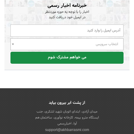
خبرنامه اخبار رسمی
اخبار را با توجه به حوزه موردنظر
در ایمیل خود دریافت کنید
انتخاب سرویس
می خواهم مشترک شوم
از پشت ابر بیرون بیاید
میدان آزادی، ابتدای اتوبان شهید لشکری، جنب
ایستگاه مترو بیمه، کارخانه نوآوری، ساختمان هم
آوا، اخباررسمی
support@akhbarrasmi.com