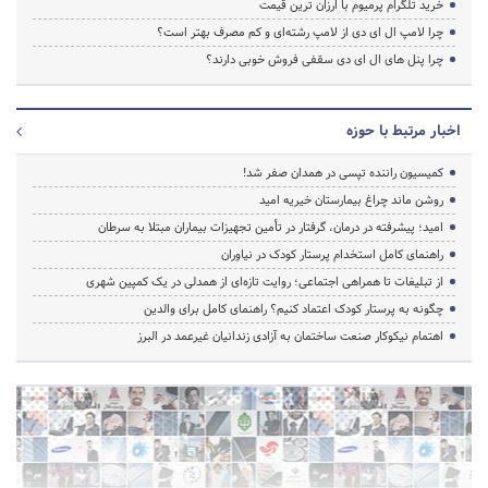
خرید تلگرام پرمیوم با ارزان ترین قیمت
چرا لامپ ال ای دی از لامپ رشته‌ای و کم مصرف بهتر است؟
چرا پنل های ال ای دی سقفی فروش خوبی دارند؟
اخبار مرتبط با حوزه
کمیسیون راننده تپسی در همدان صفر شد!
روشن ماند چراغ بیمارستان خیریه امید
امید؛ پیشرفته در درمان، گرفتار در تأمین تجهیزات بیماران مبتلا به سرطان
راهنمای کامل استخدام پرستار کودک در نیاوران
از تبلیغات تا همراهی اجتماعی؛ روایت تازه‌ای از همدلی در یک کمپین شهری
چگونه به پرستار کودک اعتماد کنیم؟ راهنمای کامل برای والدین
اهتمام نیکوکار صنعت ساختمان به آزادی زندانیان غیرعمد در البرز