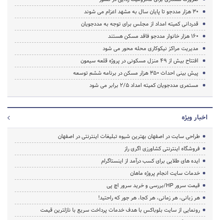
۳۰ هزار مددجو تا پایان سال به مشهد اعزام می شوند
قدردانی کمیته امداد از مجلس برای توجه به مددجویان
۱۶۰ هزار خانوار مددجو فاقد مسکن هستند
مدیریت مراکز نیکوکاری محله محور می شود
افتتاح بیش از ۴۹ منزل مسکونی در پروژه قلعه سیمون
پیش بینی احداث 350 هزار مسکن در برنامه ششم توسعه
مستمری مددجویان کمیته امداد ۲/۵ برابر می شود
اخبار ویژه
طراحی سایت در اصفهان بهترین شیوه تبلیغات اینترنتی در اصفهان
فروشگاه اینترنتی کشاورزی اگری راز
ایده های طلایی برای کسب درآمد از اینستاگرام
خدمات سایت انجام پروژه ماهان
قیمت سرور HP/بررسی و خرید سرور اچ پی
هر زبانی، هر زمانی، هر کجا، هر جور که راحتید!
رونمایی از سایت بلوباکس با هدف خدمات پرداخت سریع با نازلترین قیمت