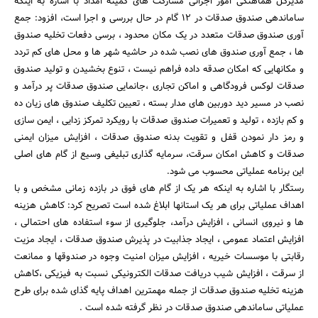
مدیرکل هماهنگی امور اجرائی مشارکت های کمیته امداد با اشاره به اینکه
ساماندهی صندوق صدقات در 12 گام در حال بررسی و اجرا است، افزود: جمع
آوری صندوق صدقات متعدد در یک مکان محدود ، برسی دفعات تخلیه صندوق
ها ، جمع آوری صندوق های نصب شده در حاشیه شهر ها و محل های کم تردد
و مکانهایی که امکان صدقه داده فراهم نیست ، تنوع بخشیدن و تولید صندوق
صدقات لوکس فرودگاهی و اماکن تجاری ،جانمایی صندوق صدقات پر درآمد و
نصب در مسیر دید دوربین های مدار بسته ، تعیین تکلیف صندوق های زیان ده
و کم بازده ، تولید و تعمیرات صندوق صدقات با رویکرد تمرکز زدایی ، ایمن سازی
جستجو
و رمز دار نمودن قفل و تقویت بدنه صندوق صدقات ، افزایش میزان ایمنی
صدقات و کاهش امکان سرقت، سرمایه گذاری تبلیغی وسیع از گام های اصلی
این برنامه عملیاتی محسوب می شود.
رستگار با اشاره به اینکه هر یک از گام های فوق در بازده زمانی مشخص و با
اهداف عملیاتی برای هر یک استانها ابلاغ شده است تصریح کرد: کاهش هزینه
ها و نیروی انسانی ، افزایش درآمد، جلوگیری از سوء استفاده های احتمالی ،
افزایش اعتماد عمومی ، ایجاد جذابیت در پذیرش صندوق صدقات ، ایجاد مزیت
رقابتی با موسسات خیریه ، افزایش میزان امنیت وجوه در صندوقها و ممانعت
از سرقت ، افزایش شیب دریافت صدقات الکترونیکی نسبت به فیزیکی ،کاهش
هزینه تخلیه صندوق صدقات از جمله مهمترین اهداف پایه گذای شده برای طرح
عملیاتی ساماندهی صندوق صدقات در نظر گرفته شده است .