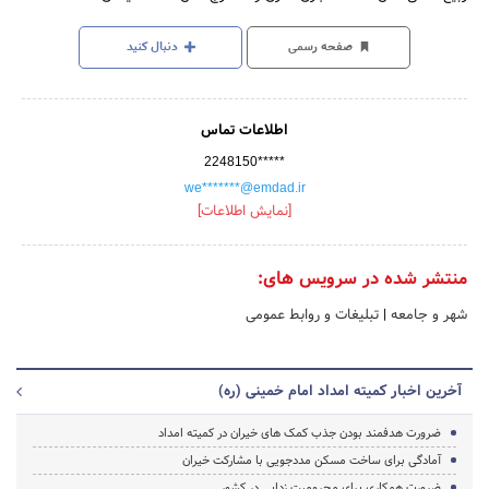
صفحه رسمی
دنبال کنید
اطلاعات تماس
2248150*****
we*******@emdad.ir
[نمایش اطلاعات]
منتشر شده در سرویس های:
شهر و جامعه
|
تبلیغات و روابط عمومی
آخرین اخبار کمیته امداد امام خمینی (ره)
ضرورت هدفمند بودن جذب کمک های خیران در کمیته امداد
آمادگی برای ساخت مسکن مددجویی با مشارکت خیران
ضرورت همکاری برای محرومیت زدایی در کشور