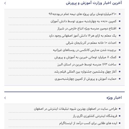
آخرین اخبار وزارت آموزش و پرورش
210میلیاردتومان برای پروژه های نیمه تمام دربودجه96
کمپین «نه» به چهارشنبه سوری توسط دانش آموزان
افتتاح دومین مدرسه ویژه اتباع خارجی در شیراز
یک معلم به ازای هر16 دانش آموز اصفهانی وجود دارد
احداث ۱۰ خانه معلم در آذربایجان شرقی
برچیده شدن مدارس کانکسی در روستاهای غیزانیه
کمک 8 میلیارد تومانی خیرین به آموزش و پرورش
ساخت 163 مدرسه توسط خیرین در استان البرز
آغاز چهل وششمین جشنواره بین المللی فیلم رشد
حمایت آموزش و پرورش از کمپین چهارشنبه‌سوری
اخبار ویژه
طراحی سایت در اصفهان بهترین شیوه تبلیغات اینترنتی در اصفهان
فروشگاه اینترنتی کشاورزی اگری راز
ایده های طلایی برای کسب درآمد از اینستاگرام