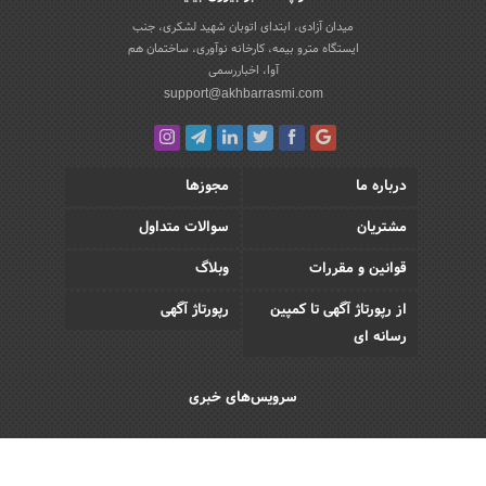
میدان آزادی، ابتدای اتوبان شهید لشکری، جنب
ایستگاه مترو بیمه، کارخانه نوآوری، ساختمان هم
آوا، اخباررسمی
support@akhbarrasmi.com
درباره ما
مجوزها
مشتریان
سوالات متداول
قوانین و مقررات
وبلاگ
از رپورتاژ آگهی تا کمپین
رپورتاژ آگهی
رسانه ای
سرویس‌های خبری
اقتصادی
اجتماعی