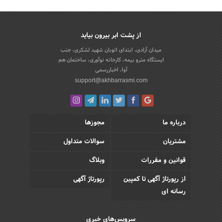
از پشت ابر بیرون بیاید
میدان آزادی، ابتدای اتوبان شهید لشکری، جنب
ایستگاه مترو بیمه، کارخانه نوآوری، ساختمان هم
آوا، اخباررسمی
support@akhbarrasmi.com
درباره ما
مجوزها
مشتریان
سوالات متداول
قوانین و مقررات
وبلاگ
از رپورتاژ آگهی تا کمپین
رپورتاژ آگهی
رسانه ای
سرویس‌های خبری