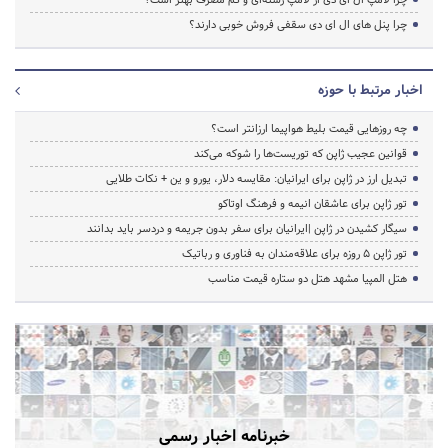
چرا پنل های ال ای دی سقفی فروش خوبی دارند؟
اخبار مرتبط با حوزه
چه روزهایی قیمت بلیط هواپیما ارزانتر است؟
قوانین عجیب ژاپن که توریست‌ها را شوکه می‌کند
تبدیل ارز در ژاپن برای ایرانیان: مقایسه دلار، یورو و ین + نکات طلایی
تور ژاپن برای عاشقان انیمه و فرهنگ اوتاکو
سیگار کشیدن در ژاپن |ایرانیان برای سفر بدون جریمه و دردسر باید بدانند
تور ژاپن ۵ روزه برای علاقه‌مندان به فناوری و رباتیک
هتل المپیا مشهد هتل دو ستاره قیمت مناسب
خبرنامه اخبار رسمی