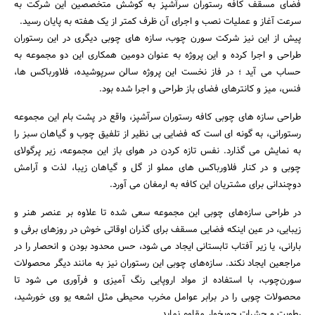
فضای مسقف کافه رستوران سرآشپز به کوشش متخصصین این شرکت به
سرعت آغاز و عملیات نصب و اجرای آن ظرف کمتر از یک هفته به پایان رسید.
پیش از این نیز شرکت سورن چوب، سازه های چوبی دیگری در این رستوران
طراحی و اجرا کرده و این پروژه به عنوان دومین همکاری این دو مجموعه به
حساب می آید ؛ در فاز نخست این پروژه سالن سرپوشیده، فلاورباکس ها،
جستجو
فنس، میز و کانترهای فضای باز طراحی و اجرا شده بود.
طراحی سازه های چوبی کافه رستوران سرآشپز، واقع در پشت بام این مجموعه
رستورانی، به گونه ای است که فضایی بی نظیر از تلفیق چوب و گیاهان سبز را
به نمایش می گذارد. نفس تازه کردن در هوای باز این مجموعه، زیر پرگولای
چوبی و در کنار فلاورباکس های مملو از گل و گیاهان زیبا، لذت و آرامش
دوچندانی برای مشتریان این کافه به ارمغان می آورد.
در طراحی سازه‌های چوبی این مجموعه سعی شده تا علاوه بر عنصر هنر و
زیبایی، در عین اینکه فضایی مسقف برای گذران اوقاتی خوش در روزهای برفی و
بارانی، یا زیر آفتاب تابستانی ایجاد می شود، حس محدود بودن و انحصار را در
مراجعین ایجاد نکند. سازه‌های چوبی این رستوران نیز به مانند دیگر محصولات
سورن‌چوب، با استفاده از مواد اروپایی رنگ آمیزی و فرآوری می شود تا
محصولات چوبی را در برابر عوامل مخرب محیطی مثل اشعه یو وی خورشید،
رطوبت و حشرات چوبخوار مقاوم نماید.