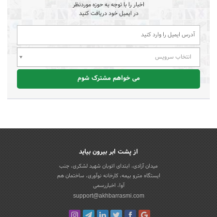
اخبار را با توجه به حوزه موردنظر
در ایمیل خود دریافت کنید
انتخاب سرویس
می خواهم مشترک شوم
از پشت ابر بیرون بیاید
میدان آزادی، ابتدای اتوبان شهید لشکری، جنب
ایستگاه مترو بیمه، کارخانه نوآوری، ساختمان هم
آوا، اخباررسمی
support@akhbarrasmi.com