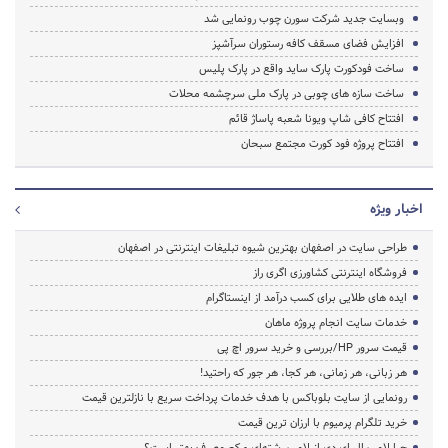
وبسایت جدید شرکت سورن چوب رونمایی شد
افزایش فضای مسقف کافه رستوران سرآشپز
ساخت فودکورت پارک ساید واقع در پارک پلیس
ساخت سازه های چوبی در پارک ملی سرچشمه محلات
افتتاح کافی شاپ ویونا شعبه پاساژ قائم
افتتاح پروژه فود کورت مجتمع سبحان
اخبار ویژه
طراحی سایت در اصفهان بهترین شیوه تبلیغات اینترنتی در اصفهان
فروشگاه اینترنتی کشاورزی اگری راز
ایده های طلایی برای کسب درآمد از اینستاگرام
خدمات سایت انجام پروژه ماهان
قیمت سرور HP/بررسی و خرید سرور اچ پی
هر زبانی، هر زمانی، هر کجا، هر جور که راحتید!
رونمایی از سایت بلوباکس با هدف خدمات پرداخت سریع با نازلترین قیمت
خرید تلگرام پرمیوم با ارزان ترین قیمت
چرا لامپ ال ای دی از لامپ رشته‌ای و کم مصرف بهتر است؟