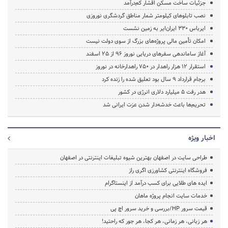
جزئیات ساخت مسکن اقشار کم‌درآمد
نصب تابلوهای کیلومتر شمار مناطق گردشگری نوروزی
ایرباس ۳۳۰ ایران‌ایر به زمین نشست
امکان تأمین مالی پروژه‌های بزرگ از سوی دولت نیست
آغاز ساماندهی سفرهای دریایی نوروز ۹۶ از ۲۵ اسفند‌
استقرار ۱۲ هزار راهدار در ۷۵۰ راهدارخانه در نوروز
برجام قرارداد ۹ سال بود تعلیق شده را زنده کرد
هدر رفت ۵ میلیارد دلاری انرژی در کشور
تحریم‌ها باعث خدشه‌دار شدن عزت ایرانی شد
اخبار ویژه
طراحی سایت در اصفهان بهترین شیوه تبلیغات اینترنتی در اصفهان
فروشگاه اینترنتی کشاورزی اگری راز
ایده های طلایی برای کسب درآمد از اینستاگرام
خدمات سایت انجام پروژه ماهان
قیمت سرور HP/بررسی و خرید سرور اچ پی
هر زبانی، هر زمانی، هر کجا، هر جور که راحتید!