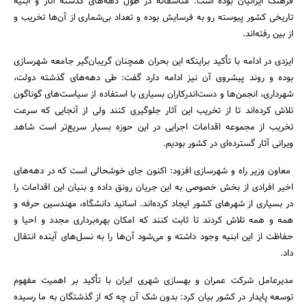
فرهنگ ایرانیان بوده است. متأسفانه در طول دهه‌های گذشته آثار و ابنیه
تاریخی کشور پیوسته رو به فرسایش بوده و تعداد بی‌شماری از آن‌ها تخریب و
از بین رفته‌اند.
ایزدی در ادامه با تأکید براینکه این بحران همچنان گریبان‌گیر جامعه شهرسازی
بوده و روند پیشروی آن نیز ادامه دارد گفت: طی دهه‌های گذشته دولت،
شهرداری، انجمن‌ها و دست‌اندرکاران بسیاری با استفاده از سیاست‌های گوناگون
تلاش کرده‌اند تا از تخریب این آثار جلوگیری کنند ولی از آنجایی که سرعت
تخریب از مجموعه اقدامات اجرایی در این حوزه بسیار سریع‌تر است شاهد
ویرانی آثار گسترده‌ای در کشور بودیم.
معاون وزیر راه و شهرسازی افزود: اکنون جای خوشحالی است که در دهه‌های
اخیر افرادی از بخش خصوصی به این جریان رونق داده و بنیان این اقدامات را
در بسیاری از شهرهای کشور ایجاد کرده‌اند. اساتید دانشگاه، مهندسین حرفه و
همه و همه تلاش کردند تا ثابت کنند که امکان بهره‌برداری مجدد و احیا و
حفاظت از این ابنیه وجود داشته و می‌شود آن‌ها را به نسل‌های آینده انتقال
داد.
جستجو
مدیرعامل شرکت عمران و بهسازی شهری ایران با تأکید بر اهمیت مفهوم
توسعه پایدار در کشور بیان کرد: بدون شک آن چه که از گذشتگان به ما رسیده