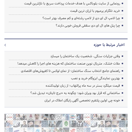
رونمایی از سایت بلوباکس با هدف خدمات پرداخت سریع با نازلترین قیمت
خرید تلگرام پرمیوم با ارزان ترین قیمت
چرا لامپ ال ای دی از لامپ رشته‌ای و کم مصرف بهتر است؟
چرا پنل های ال ای دی سقفی فروش خوبی دارند؟
اخبار مرتبط با حوزه
وقتی جزئیات سنگی، شخصیت یک ساختمان را میسازد
ملات خشک، متریال نوین صنعت ساختمان که هزینه‌ های اجرا را کاهش میدهد!
راهنمای جامع انتخاب سنگ ساختمان؛ از نمای لوکس تا کفپوش‌های اقتصادی
بهترین نمایندگی ایزوگام خرید و نصب
قیمت میلگرد بستر در سه ماه پرالتهاب؛ از زبان تولیدکننده
ساختمانی که قرار بود ویران شود؛ چگونه به «برج تایتان» تبدیل شد؟
خونه چی اولین پلتفرم تخصصی آگهی رایگان املاک در ایران