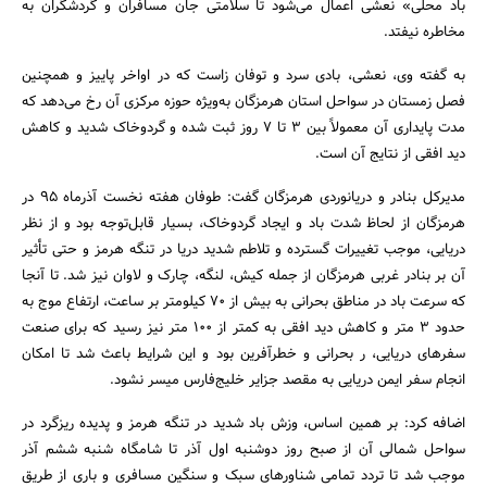
باد محلی» نعشی اعمال می‌شود تا سلامتی جان مسافران و گردشگران به
مخاطره نیفتد.
به گفته وی، نعشی، بادی سرد و توفان زاست که در اواخر پاییز و همچنین
فصل زمستان در سواحل استان هرمزگان به‌ویژه حوزه مرکزی آن رخ می‌دهد که
مدت پایداری آن معمولاً بین 3 تا 7 روز ثبت شده و گردوخاک شدید و کاهش
دید افقی از نتایج آن است.
مدیرکل بنادر و دریانوردی هرمزگان گفت: طوفان هفته نخست آذرماه 95 در
هرمزگان از لحاظ شدت باد و ایجاد گردوخاک، بسیار قابل‌توجه بود و از نظر
دریایی، موجب تغییرات گسترده و تلاطم شدید دریا در تنگه هرمز و حتی تأثیر
آن بر بنادر غربی هرمزگان از جمله کیش، لنگه، چارک و لاوان نیز شد. تا آنجا
که سرعت باد در مناطق بحرانی به بیش از 70 کیلومتر بر ساعت، ارتفاع موج به
حدود 3 متر و کاهش دید افقی به کمتر از 100 متر نیز رسید که برای صنعت
جستجو
سفرهای دریایی، ر بحرانی و خطرآفرین بود و این شرایط باعث شد تا امکان
انجام سفر ایمن دریایی به مقصد جزایر خلیج‌فارس میسر نشود.
اضافه کرد: بر همین اساس، وزش باد شدید در تنگه هرمز و پدیده ریزگرد در
سواحل شمالی آن از صبح روز دوشنبه اول آذر تا شامگاه شنبه ششم آذر
موجب شد تا تردد تمامی شناورهای سبک و سنگین مسافری و باری از طریق