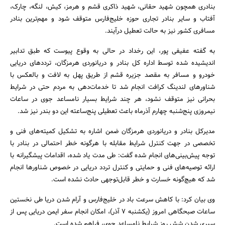
بنادری همچون شهید حقانی، شهید ذاکری قشم و هرمز، کیش، لنگه، چارک،
آفتاب و سایر بنادر تجاری حوزه خلیج‌فارس متوقف شود و مهم‌ترین بنادر
مسافری کشور نیز به حالت تعطیل درآیند.
به گفته عفیفی پور، این رخداد در حالی به وقوع پیوست که طبق تدابیر
اندیشیده شده توسط اداره کل بنادر و دریانوردی هرمزگان، ترددهای دریایی
خودرو و مسافر به مقصد جزیره قشم از طریق پهل به لافت و بالعکس با
شناورهای لندینگ کرافت انجام شد تا خدمات‌دهی به مردم حتی در شرایط
بحرانی نیز متوقف نشود، هر چند شرایط بسیار نامساعد جوی در ساعات
نیمروزی پنج‌شنبه چهارم آذرماه باعث تعطیلی پنج‌ساعته این دو بندر نیز شد.
مدیرکل بنادر و دریانوردی هرمزگان ضمن اشاره به تشکیل کمیته‌های فنی و
تخصصی در جهت کنترل شرایط مقابله با هرگونه خطر احتمالی در بنادر با
توجه پیش‌بینی‌های انجام شده گفت: طی مدت یاد شده، اقدامات پیشگیرانه با
ارائه توصیه‌های فنی و حمایتی و کنترل تردد دریایی در خصوص شناورها انجام
شد که هیچ‌گونه خسارت و خطر قابل‌توجهی حادث نشده است.
وی بیان کرد: با کاهش سرعت باد در خلیج‌فارس و آرام شدن دریا طی نخستین
ساعات صبحگاهی امروز (یکشنبه 7 آذر)، امکان انجام سفر ایمن دریایی پس از
سپری شدن شش روز شرایط نامساعد جوی، فراهم شده است.