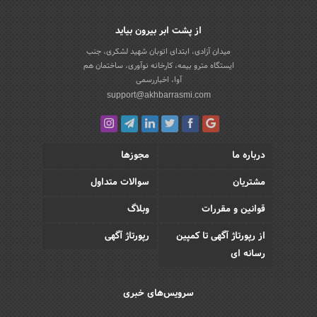
از پشت ابر بیرون بیاید
میدان آزادی، ابتدای اتوبان شهید لشکری، جنب
ایستگاه مترو بیمه، کارخانه نوآوری، ساختمان هم
آوا، اخباررسمی
support@akhbarrasmi.com
درباره ما
مجوزها
مشتریان
سوالات متداول
قوانین و مقررات
وبلاگ
از رپورتاژ آگهی تا کمپین
رپورتاژ آگهی
رسانه ای
سرویس‌های خبری