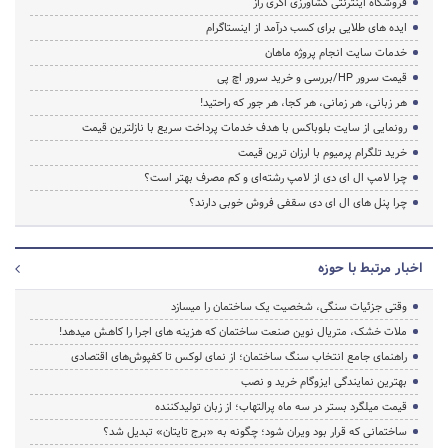
فروشگاه اینترنتی کشاورزی اگری راز
ایده های طلایی برای کسب درآمد از اینستاگرام
خدمات سایت انجام پروژه ماهان
قیمت سرور HP/بررسی و خرید سرور اچ پی
هر زبانی، هر زمانی، هر کجا، هر جور که راحتید!
رونمایی از سایت بلوباکس با هدف خدمات پرداخت سریع با نازلترین قیمت
خرید تلگرام پرمیوم با ارزان ترین قیمت
چرا لامپ ال ای دی از لامپ رشته‌ای و کم مصرف بهتر است؟
چرا پنل های ال ای دی سقفی فروش خوبی دارند؟
اخبار مرتبط با حوزه
وقتی جزئیات سنگی، شخصیت یک ساختمان را میسازد
ملات خشک، متریال نوین صنعت ساختمان که هزینه‌ های اجرا را کاهش میدهد!
راهنمای جامع انتخاب سنگ ساختمان؛ از نمای لوکس تا کفپوش‌های اقتصادی
بهترین نمایندگی ایزوگام خرید و نصب
قیمت میلگرد بستر در سه ماه پرالتهاب؛ از زبان تولیدکننده
ساختمانی که قرار بود ویران شود؛ چگونه به «برج تایتان» تبدیل شد؟