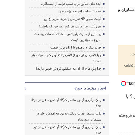
ایده های طلایی برای کسب درآمد از اینستاگرام
مشاوران و
خدمات سایت انجام پروژه ماهان
قیمت سرور HP/بررسی و خرید سرور اچ پی
هر زبانی، هر زمانی، هر کجا، هر جور که راحتید!
رونمایی از سایت بلوباکس با هدف خدمات پرداخت
سریع با نازلترین قیمت
خرید تلگرام پرمیوم با ارزان ترین قیمت
ت.
چرا لامپ ال ای دی از لامپ رشته‌ای و کم مصرف بهتر
است؟
تخلف
چرا پنل های ال ای دی سقفی فروش خوبی دارند؟
اخبار مرتبط با حوزه
؟ با
زمان برگزاری آزمون ماک و کارگاه آیلتس سفیر در مرداد
1405
لذت سینما، قدرت یادگیری؛ برنامه آموزش زبان در
ه فروخته
سینما در مردادماه
زمان برگزاری آزمون ماک و کارگاه آیلتس سفیر در تیر
1405