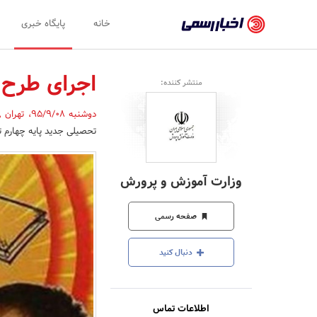
اخبار
خانه
پایگاه خبری
رسمی
-
اجرای طرح شهاب برای 4
منتشر کننده:
اخبار
دوشنبه 95/9/08
،
تهران
,
تایید
تحصیلی جدید پایه چهارم ت
شده
شرکت‌ها،
وزارت آموزش و پرورش
سازمان‌ها
و
صفحه رسمی
روابط
دنبال کنید
عمومی‌ها
اطلاعات تماس