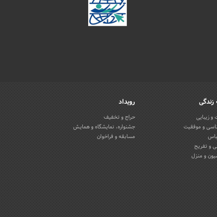
زندگی
رویداد
و زیبایی
حراج و تخفیف
اسی و موفقیت
جشنواره، نمایشگاه و همایش
باس
مسابقه و فراخوان
 و تفریح
یون و منزل