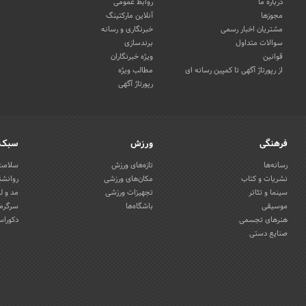
درباره ما
روابط عمومی
مجوزها
آنلاین مارکتینگ
مشتریان اخبار رسمی
خبرنگاری و رسانه
سوالات متداول
برندسازی
قوانین
ویژه خبرنگاران
از رپورتاژ آگهی تا کمپین رسانه ای
مطالب ویژه
رپورتاژ آگهی
فرهنگی
ورزش
سبک 
رسانه‌ها
تازه‌های ورزش
سلامت 
نشریات و کتاب
مکان‌های ورزشی
روانشن
سینما و تئاتر
تجهیزات ورزشی
مد و ل
موسیقی
باشگاه‌ها
سرگرمی
هنرهای تجسمی
دکوراس
صنایع دستی