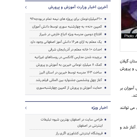
آخرین اخبار وزارت آموزش و پرورش
210میلیاردتومان برای پروژه های نیمه تمام دربودجه96
کمپین «نه» به چهارشنبه سوری توسط دانش آموزان
جستجو
افتتاح دومین مدرسه ویژه اتباع خارجی در شیراز
یک معلم به ازای هر16 دانش آموز اصفهانی وجود دارد
احداث ۱۰ خانه معلم در آذربایجان شرقی
برچیده شدن مدارس کانکسی در روستاهای غیزانیه
تان گیلان
کمک 8 میلیارد تومانی خیرین به آموزش و پرورش
ی و پرورش
ساخت 163 مدرسه توسط خیرین در استان البرز
آغاز چهل وششمین جشنواره بین المللی فیلم رشد
آموزان بر
حمایت آموزش و پرورش از کمپین چهارشنبه‌سوری
ند.
می توانند
اخبار ویژه
طراحی سایت در اصفهان بهترین شیوه تبلیغات
اینترنتی در اصفهان
آغاز شد و
فروشگاه اینترنتی کشاورزی اگری راز