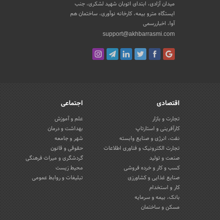
میدان آزادی، ابتدای اتوبان شهید لشکری، جنب
ایستگاه مترو بیمه، کارخانه نوآوری، ساختمان هم
آوا، اخباررسمی
support@akhbarrasmi.com
اقتصادی
اجتماعی
تجارت و بازار
علم و آموزش
کارآفرینی و استارتاپ
بهداشت و درمان
نفت، انرژی و صنایع وابسته
شهر و جامعه
تجارت الکترونیک و فناوری اطلاعات
حقوقی و قانون
صنعت و تولید
گردشگری و میراث فرهنگی
کسب و کار و خرده فروشی
محیط زیست
صنایع غذایی و کشاورزی
تبلیغات و روابط عمومی
کار و استخدام
بانک، بیمه و سرمایه
مسکن و ساختمان