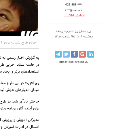
021-888*****
in**@medu.ir
[نمایش اطلاعات]
کد: 13950908191575699
دوشنبه 8 آذر 95 ساعت 13:10
اجرای طرح شهاب برای 24 هزار دانش آموز گیلانی
به گزارش اخبار رسمی به 
https://goo.gl/685gvC
در جلسه ستاد اجرایی طرح
استعدادهای برتر و ایجاد س
وی افزود: در این طرح معل
مبنای معیارهای هوش ثبت م
حاجتی یادآور شد: در طرح 
برای آینده آنان برنامه ریزی
مدیرکل آموزش و پرورش است
امسال در ادارات آموزش و 