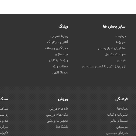
سایر بخش ها
وبلاگ
درباره ما
روابط عمومی
مجوزها
آنلاین مارکتینگ
مشتریان اخبار رسمی
خبرنگاری و رسانه
سوالات متداول
برندسازی
قوانین
ویژه خبرنگاران
از رپورتاژ آگهی تا کمپین رسانه ای
مطالب ویژه
رپورتاژ آگهی
فرهنگی
ورزش
سبک 
رسانه‌ها
تازه‌های ورزش
سلامت 
نشریات و کتاب
مکان‌های ورزشی
روانشن
سینما و تئاتر
تجهیزات ورزشی
مد و ل
موسیقی
باشگاه‌ها
سرگرمی
هنرهای تجسمی
دکوراس