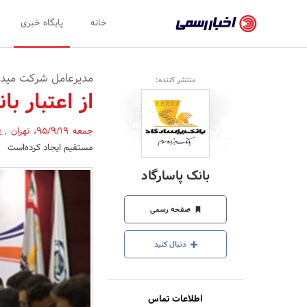
اخبار
خانه
پایگاه خبری
رسمی
-
مدیرعامل شرکت میدک
منتشر کننده:
اخبار
از اعتبار ب
تایید
جمعه 95/9/19
،
تهران
,
(
شده
مستقیم ایجاد کرده‌است
شرکت‌ها،
بانک پاسارگاد
سازمان‌ها
و
صفحه رسمی
روابط
دنبال کنید
عمومی‌ها
اطلاعات تماس