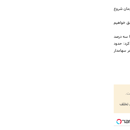
میلیارد ریال است، اظهار کرد: میدکو با 100 میلیارد تومان شروع
ی محقق خواهیم
لیارد تومان حدود دو تا سه درصد
. وی عنوان کرد: حدود
ر سهامدار
ت.
تخلف