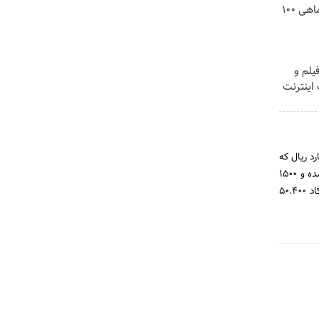
3000 گیگ اینترنت؛ فقط ماهی 100
لم و
 !! با 3000گیگ اینترنت
خ 1384/6/22 بانک مرکزی جمهوری اسلامی ایران، با سرمایه 3500 میلیارد ریال که
تماماً پرداخت شده‌است فعالیت خود را آغاز نمود که از این رقم 2000 میلیارد ریال به وسیله موسسان پرداخت شده و 1500
میلیارد ریال باپذیره نویسی همگانی به وسیله 34000 نفر خریداری شده است. در حال حاضر سرمایه بانک پاسارگاد 50.400