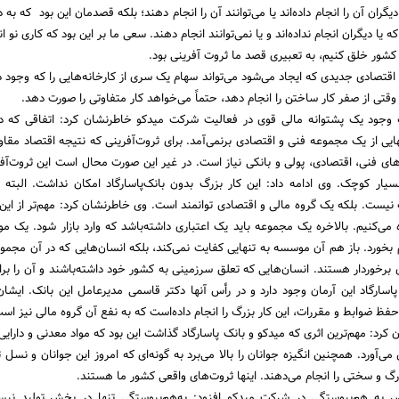
یگران آن را انجام داده‌‌اند یا می‌توانند آن را انجام دهند؛ بلکه قصدمان این بود که به د
 یا دیگران انجام نداده‌اند و یا نمی‌توانند انجام دهند. سعی ما بر این بود که کاری نو ان
کشور خلق کنیم، به تعبیری قصد ما ثروت آفرینی بود.
قتصادی جدیدی که ایجاد می‌شود می‌تواند سهام یک سری از کارخانه‌هایی را که وجود دار
ا وقتی از صفر کار ساختن را انجام دهد، حتماً می‌خواهد کار متفاوتی را صورت دهد.
وجود یک پشتوانه مالی قوی در فعالیت شرکت میدکو خاطرنشان کرد: اتفاقی که د
هایی از یک مجموعه فنی و اقتصادی برنمی‌آمد. برای ثروت‌آفرینی که نتیجه اقتصاد مقا
ای فنی، اقتصادی، پولی و بانکی نیاز است. در غیر این صورت محال است این ثروت‌آفر
بسیار کوچک. وی ادامه داد: این کار بزرگ بدون بانک‌پاسارگاد امکان نداشت. البته 
ک نیست. بلکه یک گروه مالی و اقتصادی توانمند است. وی خاطرنشان کرد: مهم‌تر از این،
ه می‌کنیم. بالاخره یک مجموعه باید یک اعتباری داشته‌باشد که وارد بازار شود. یک‌ 
م بخورد. باز هم آن موسسه به تنهایی کفایت نمی‌کند، بلکه انسان‌هایی که در آن مجمو
 برخوردار هستند. انسان‌هایی که تعلق سرزمینی به کشور خود داشته‌باشند و آن را بر
پاسارگاد این آرمان وجود دارد و در رأس آنها دکتر قاسمی مدیرعامل این بانک. ایشا
حفظ ضوابط و مقررات، این کار بزرگ را انجام داده‌است که به نفع آن گروه مالی نیز اس
رد: مهم‌ترین اثری که میدکو و بانک پاسارگاد گذاشت این بود که مواد معدنی و دارایی
 می‌آورد. همچنین انگیزه جوانان را بالا می‌برد به گونه‌ای که امروز این جوانان و نسل
رگ و سختی را انجام می‌دهند. اینها ثروت‌های واقعی کشور ما هستند.