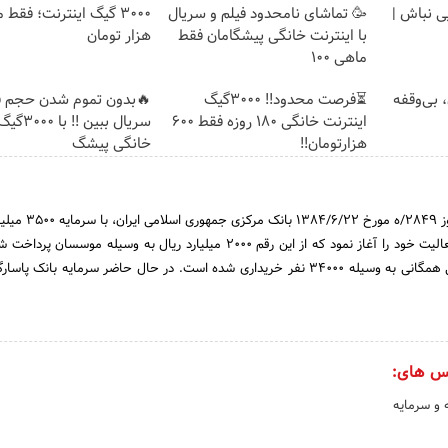
یی نباش |
🥳 تماشای نامحدود فیلم و سریال
با اینترنت خانگی پیشگامان فقط
هزار تومان
ماهی 100
ومان، بی‌وقفه
⏳فرصت محدود!! 3000گیگ
🔥بدون تموم شدن حجم فی
اینترنت خانگی 180 روزه فقط 600
سریال ببین
هزارتومان!!
خانگی پیشگ
بانک پاسارگاد بموجب مجوز 2849/ه مور
س های:
 و سرمایه