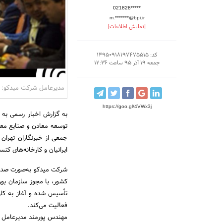
021828*****
m.*******@bpi.ir
[نمایش اطلاعات]
کد: 13950918197475515
جمعه 19 آذر 95 ساعت 12:36
مدیرعامل شرکت میدکو: ما 
https://goo.gl/4VWx3j
به گزارش اخبار رسمی به 
توسعه معادن و صنایع معد
جمعی از خبرنگاران تهران 
ایرانیان و کارخانه‌های کنسا
شرکت میدکو به‌صورت صد 
تأسیس شده و آغاز به کا
فعالیت می‌کند.
مهندس پورمند مدیرعامل ای