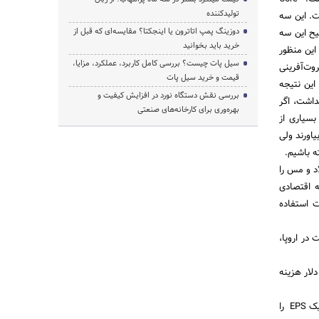
تولیدکننده
ت. این سه
دوزینگ پمپ اتاترون یا اینجکتا؟ مقایسه‌ای که قبل از
یح این سه
خرید باید بخوانید
 این منظور
سیل پات چیست؟ بررسی کامل کاربرد، عملکرد، مزایا،
وت‌آفرینی
قیمت و خرید سیل پات
این نتیجه
بررسی نقش دستگاه نورد در افزایش کیفیت و
داشت، اگر
بهره‌وری برای کارخانه‌های صنعتی
بسیاری از
یاورند ولی
ه باشیم.
د و مس را
 اقتصادی
‌ استفاده
در اروپا،
ارد دلار هزینه
مدیر عامل میدکو گفت: بیش از 12 پروژه میدکو به بهره‌برداری رسیده است و در حال تولید هستند وسعی کردیم یک EPS را