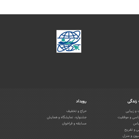
زندگی
رویداد
و زیبایی
حراج و تخفیف
اسی و موفقیت
جشنواره، نمایشگاه و همایش
باس
مسابقه و فراخوان
 و تفریح
یون و منزل