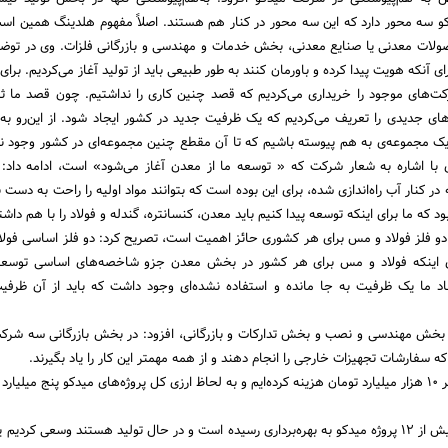
ت میدکو سه محور دارد که این سه محور در کنار هم هستند. اصلاً مفهوم هلدینگ همین اس
حصولات معدنی یا صنایع معدنی، بخش خدمات و مهندسی و بازرگانی فلزات. وی در توض
 آنکه هویت پیدا کرده و باورمان کنند به طور طبیعی باید از تولید آغاز می‌کردیم. برای
کت‌های موجود را خریداری می‌کردیم که قصد چنین کاری را نداشتیم. چون قصد ما ثر
ه‌های جدیدی را تعریف می‌کردیم که یک ظرفیت جدید در کشور ایجاد شود. از این‌رو به 
یک مجموعه‌ی به هم پیوسته‌ باشیم که تا آن مقطع چنین مجموعه‌ای در کشور وجود ن
 با اشاره به شعار شرکت که « توسعه ما از معدن آغاز می‌شود» است، ادامه داد: 
در کنار آب راه‌اندازی شده، برای این بوده است که بتوانند مواد اولیه را راحت به دست ب
د که ما برای اینکه توسعه پیدا کنیم باید معدن، کنسانتره، گندله و فولاد را با هم داشت
ید دو فلز فولاد و مس برای هر کشوری حائز اهمیت است، تصریح کرد: دو فلز اساسی فولا
ی اینکه فولاد و مس برای هر کشور در بخش معدن جزو شاخصه‌های اساسی توسعه
 ما یک ظرفیت به جا مانده و استفاده نشده‌ای وجود داشت که باید از آن ظرفیت
ل بخش مهندسی و نصب و بخش تدارکات و بازرگانی، افزود: در بخش بازرگانی سه شرکت 
ه سفارشات تجهیزات خارجی را انجام دهند و از همه مهمتر این کار را یاد بگیرند.
وی ادامه داد: تا الان بالغ بر 10 هزار میلیارد تومان هزینه کرده‌ایم و به لحاظ ارزی کل پروژ‌ه‌های میدکو پنج میلی