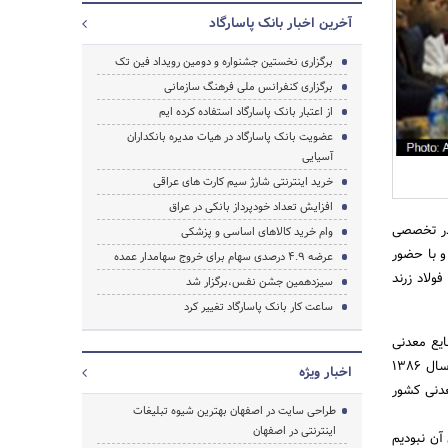
آخرین اخبار بانک پاسارگاد
برگزاری نخستین جشنواره و دومین رویداد فین تک
برگزاری کنفرانس ملی فرهنگ سازمانی
از اعتبار بانک پاسارگاد استفاده کرده ایم
عضویت بانک پاسارگاد در هیات مدیره بانکداران
آسیایی
خرید اینترنتی شارژ سیم کارت های عراقی
افزایش تعداد خودپرداز بانکی در عراق
ادر تخصصی
وام خرید کالاهای اساسی و پزشکی
و با حضور
عرضه 4.9 درصدی سهام برای خروج سهامدار عمده
ولاد زرند
سیزدهمین جشن نفس،برگزار شد
جستجو
ساعت کار بانک پاسارگاد تغییر کرد
یع معدنی
کشور، با مجوز سازمان بورس و اوراق بهادار کشور و پذیره‌نویسی عمومی و سرمایه 100 میلیارد تومان، در آذرماه سال 1386
اخبار ویژه
دنی کشور
طراحی سایت در اصفهان بهترین شیوه تبلیغات
اینترنتی در اصفهان
آن نبودیم