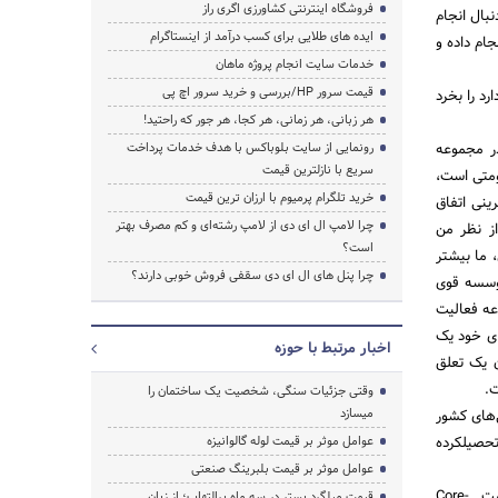
فروشگاه اینترنتی کشاورزی اگری راز
نبال انجام
ایده های طلایی برای کسب درآمد از اینستاگرام
جام داده و
خدمات سایت انجام پروژه ماهان
قیمت سرور HP/بررسی و خرید سرور اچ پی
د را بخرد
هر زبانی، هر زمانی، هر کجا، هر جور که راحتید!
ر مجموعه
رونمایی از سایت بلوباکس با هدف خدمات پرداخت
سریع با نازلترین قیمت
ومتی است،
خرید تلگرام پرمیوم با ارزان ترین قیمت
ینی اتفاق
چرا لامپ ال ای دی از لامپ رشته‌ای و کم مصرف بهتر
از نظر من
است؟
 ما بیشتر
چرا پنل های ال ای دی سقفی فروش خوبی دارند؟
موسسه قوی
عه فعالیت
ای خود یک
اخبار مرتبط با حوزه
ن یک تعلق
ت.
وقتی جزئیات سنگی، شخصیت یک ساختمان را
میسازد
‌های کشور
 تحصیلکرده
عوامل موثر بر قیمت لوله گالوانیزه
عوامل موثر بر قیمت بلبرینگ صنعتی
مهندس پورمند در خصوص به هم‌پیوستگی در شرکت میدکو افزود: به‌هم‌پیوستگی تنها در بخش تولید نیست. Core-
قیمت میلگرد بستر در سه ماه پرالتهاب؛ از زبان