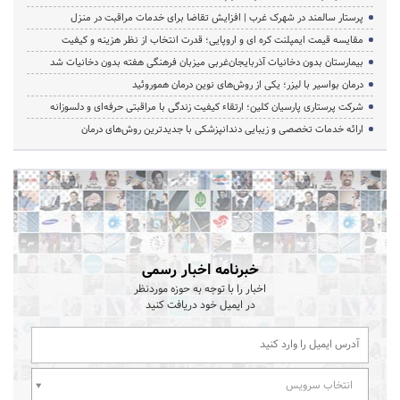
پرستار سالمند در شهرک غرب | افزایش تقاضا برای خدمات مراقبت در منزل
مقایسه قیمت ایمپلنت کره ای و اروپایی؛ قدرت انتخاب از نظر هزینه و کیفیت
بیمارستان بدون دخانیات آذربایجان‌غربی میزبان فرهنگی هفته بدون دخانیات شد
درمان بواسیر با لیزر؛ یکی از روش‌های نوین درمان هموروئید
شرکت پرستاری پارسیان کلین؛ ارتقاء کیفیت زندگی با مراقبتی حرفه‌ای و دلسوزانه
ارائه خدمات تخصصی و زیبایی دندانپزشکی با جدیدترین روش‌های درمان
خبرنامه اخبار رسمی
اخبار را با توجه به حوزه موردنظر
در ایمیل خود دریافت کنید
انتخاب سرویس