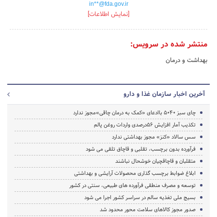
in**@fda.gov.ir
[نمایش اطلاعات]
منتشر شده در سرویس:
بهداشت و درمان
آخرین اخبار سازمان غذا و دارو
چای سبز 5040 باادعای «کمک به درمان چاقی»مجوز ندارد
تکذیب آمار افزایش 56درصدی واردات روغن پالم
سس سالاد «کنز» مجوز بهداشتی ندارد
فرآورده بدون برچسب، تقلبی و قاچاق تلقی می شود
متقلبان و قاچاقچیان خوشحال نباشند
ابلاغ ضوابط برچسب گذاری محصولات آرایشی و بهداشتی
توسعه و مصرف منطقی فرآورده های طبیعی، سنتی در کشور
بسیج ملی تغذیه سالم در سراسر کشور اجرا می شود
صدور مجوز کالاهای سلامت محور محدود شد