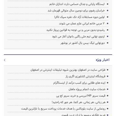
ایستگاه پایانی و جدال حساس دارت اندازان خانم
خراسان رضوی برای دومین سال متوالی قهرمان شد
اولین دوره مسابقات آزاد تک نفره سپک تاکرا
2 مربی خانم ایرانی عازم عمان می شوند
رشیدی:بدون مربی و بی توجه به قوانین پرواز نکنید
اردوی نهایی تیم ملی راگبی بانوان آغاز می شود
دورنهایی لیگ بیس بال کشور در بوشهر
اخبار ویژه
طراحی سایت در اصفهان بهترین شیوه تبلیغات اینترنتی در اصفهان
فروشگاه اینترنتی کشاورزی اگری راز
ایده های طلایی برای کسب درآمد از اینستاگرام
خدمات سایت انجام پروژه ماهان
قیمت سرور HP/بررسی و خرید سرور اچ پی
هر زبانی، هر زمانی، هر کجا، هر جور که راحتید!
رونمایی از سایت بلوباکس با هدف خدمات پرداخت سریع با نازلترین قیمت
خرید تلگرام پرمیوم با ارزان ترین قیمت