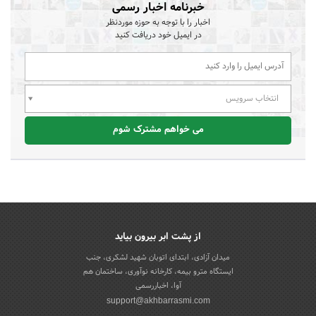
خبرنامه اخبار رسمی
اخبار را با توجه به حوزه موردنظر
در ایمیل خود دریافت کنید
انتخاب سرویس
می خواهم مشترک شوم
از پشت ابر بیرون بیاید
میدان آزادی، ابتدای اتوبان شهید لشکری، جنب
ایستگاه مترو بیمه، کارخانه نوآوری، ساختمان هم
آوا، اخباررسمی
support@akhbarrasmi.com