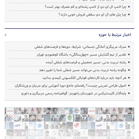
چرا لامپ ال ای دی از لامپ رشته‌ای و کم مصرف بهتر است؟
چرا پنل های ال ای دی سقفی فروش خوبی دارند؟
اخبار مرتبط با حوزه
مدرک مربیگری آمادگی جسمانی؛ شرایط، دوره‌ها و فرصت‌های شغلی
تقدیر از تیم گشایش مسیر «چهل‌سالگی» باشگاه کوهنوردی تهران
رشته تربیت بدنی: مسیر تحصیلی و فرصت‌های شغلی آینده
چگونه رشته تربیت بدنی می‌تواند مسیر شغلی شما را تغییر دهد
هر آنچه باید درباره کارت‌های فوتبالی کلکسیونی کیمدی بدانید
اصول طراحی تمرینی چیست؟ راهنمای جامع دوره آموزشی برای مربیان و ورزشکاران
پایه‌گذار کلیستنیکس در شهرستان رامهرمز، گواهینامه رسمی مربیگری و داوری