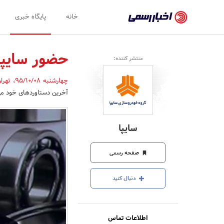
اخبار
خانه
پایگاه خبری
رسمی
-
حضور سایپا
منتشر کننده:
اخبار
چهارشنبه 95/10/08
،
تهرا
تایید
آخرین دستاوردهای خود می 
شده
شرکت‌ها،
سایپا
سازمان‌ها
و
صفحه رسمی
روابط
دنبال کنید
عمومی‌ها
اطلاعات تماس