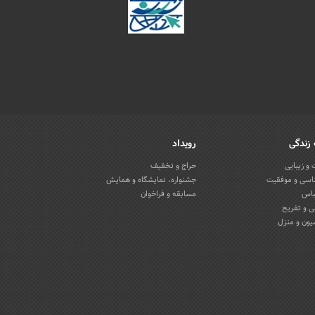
زندگی
رویداد
و زیبایی
حراج و تخفیف
اسی و موفقیت
جشنواره، نمایشگاه و همایش
باس
مسابقه و فراخوان
 و تفریح
یون و منزل