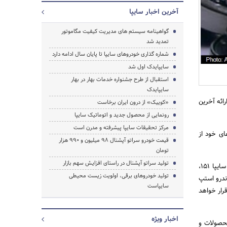
آخرین اخبار سایپا
گواهینامه سیستم های مدیریت کیفیت مگاموتور
تمدید شد
جستجو
شماره گذاری خودروهای سایپا تا پایان سال ادامه دارد
سایپایدک اول شد
استقبال از طرح جشنواره خدمات بهار در بهار
سایپایدک
ائه آخرین
«کوییک» از درون ایران برخاست
رونمایی از محصول جدید و اتوماتیک سایپا
مرکز تحقیقات سایپا پیشرفته و مدرن است
ای خود از
قیمت خودرو سراتو آپشنال 98 میلیون و 990 هزار
تومان
تولید سراتو آپشنال در راستای افزایش سهم بازار
گروه خودرو سازی سایپا در هفتمین نمایشگاه خودرو کرمان ، خودروهای سواری سراتو اتوماتیک، آریو اتوماتیک، سایپا 151،
تولید خودروهای برقی، اولویت زیست محیطی
لیانس(اتوماتیک H330، اتوماتیکH320)، چانگان 35CS اتوماتیک ، تیبا2، ساندرو استپ
سایپاست
رار خواهد
اخبار ویژه
رین محصولات و