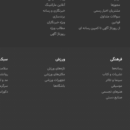
مجوزها
آنلاین مارکتینگ
مشتریان اخبار رسمی
خبرنگاری و رسانه
سوالات متداول
برندسازی
قوانین
ویژه خبرنگاران
از رپورتاژ آگهی تا کمپین رسانه ای
مطالب ویژه
رپورتاژ آگهی
فرهنگی
ورزش
سبک 
رسانه‌ها
تازه‌های ورزش
سلامت 
نشریات و کتاب
مکان‌های ورزشی
روانشن
سینما و تئاتر
تجهیزات ورزشی
مد و ل
موسیقی
باشگاه‌ها
سرگرمی
هنرهای تجسمی
دکوراس
صنایع دستی