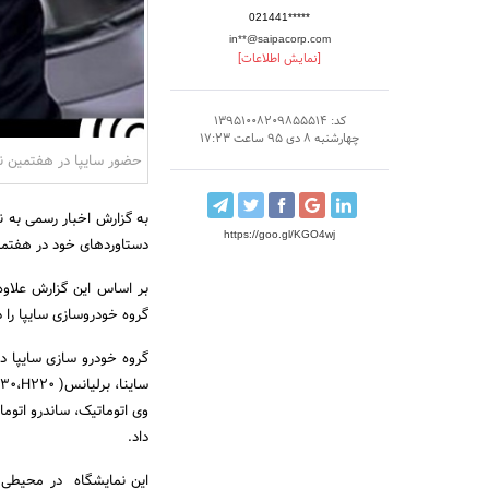
021441*****
in**@saipacorp.com
[نمایش اطلاعات]
کد: 13951008209855514
چهارشنبه 8 دی 95 ساعت 17:23
حضور سایپا در هفتمین ن
به گزارش اخبار رسمی به ن
https://goo.gl/KGO4wj
دستاوردهای خود در هفتمین نمایشگاه بین 
بر اساس این گزارش علاوه
گروه خودروسازی سایپا را د
وی اتوماتیک، ساندرو اتوما
داد.