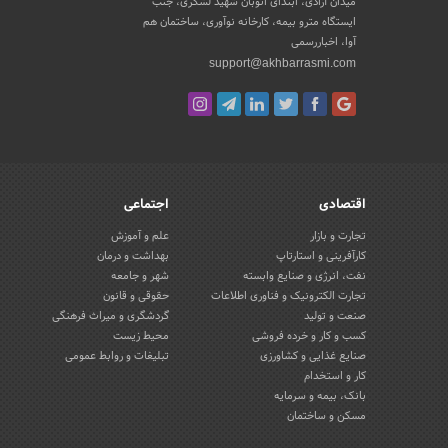
میدان آزادی، ابتدای اتوبان شهید لشکری، جنب
ایستگاه مترو بیمه، کارخانه نوآوری، ساختمان هم
آوا، اخباررسمی
support@akhbarrasmi.com
اقتصادی
اجتماعی
تجارت و بازار
علم و آموزش
کارآفرینی و استارتاپ
بهداشت و درمان
نفت، انرژی و صنایع وابسته
شهر و جامعه
تجارت الکترونیک و فناوری اطلاعات
حقوقی و قانون
صنعت و تولید
گردشگری و میراث فرهنگی
کسب و کار و خرده فروشی
محیط زیست
صنایع غذایی و کشاورزی
تبلیغات و روابط عمومی
کار و استخدام
بانک، بیمه و سرمایه
مسکن و ساختمان