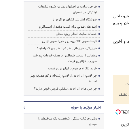
طراحی سایت در اصفهان بهترین شیوه تبلیغات
اینترنتی در اصفهان
درو داخلی
فروشگاه اینترنتی کشاورزی اگری راز
رق کرمان پذیرای
ایده های طلایی برای کسب درآمد از اینستاگرام
خدمات سایت انجام پروژه ماهان
د و آخرین
قیمت سرور HP/بررسی و خرید سرور اچ پی
هر زبانی، هر زمانی، هر کجا، هر جور که راحتید!
رونمایی از سایت بلوباکس با هدف خدمات پرداخت
سریع با نازلترین قیمت
خرید تلگرام پرمیوم با ارزان ترین قیمت
چرا لامپ ال ای دی از لامپ رشته‌ای و کم مصرف بهتر
است؟
ت.
چرا پنل های ال ای دی سقفی فروش خوبی دارند؟
تخلف
اخبار مرتبط با حوزه
وقتی جزئیات سنگی، شخصیت یک ساختمان را
رین
میسازد