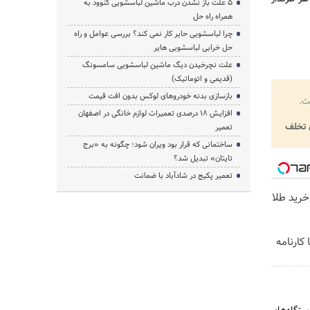
5 علت باز نشدن درب ماشین لباسشویی کنوود به
همراه راه حل
چرا لباسشویی حایر کار نمی کند؟ بررسی عوامل و راه
حل خرابی لباسشویی هایر
علت نچرخیدن دیگ ماشین لباسشویی سامسونگ
(قدیمی و اتوماتیک)
بازسازی بدنه خودروهای لوکس بدون افت قیمت
ت.
افزایش ۱۸ درصدی تعمیرات لوازم خانگی در اصفهان
تخلف
تعمیر
ساختمانی که قرار بود ویران شود؛ چگونه به «برج
تایتان» تبدیل شد؟
تعمیر پکیج در شادآباد با ضمانت
خرید طلا
کارنامه