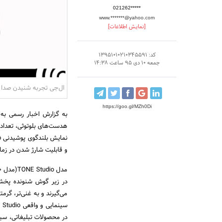
021262*****
www.*******@yahoo.com
[نمایش اطلاعات]
کد: 13951010210345591
جمعه 10 دی 95 ساعت 14:38
ال‌جی تجربه شنیدن صدا ر
https://goo.gl/MZh0Di
به گزارش اخبار رسمی به 
و قابلیت شارژ شدن در زم
در زیر گوش شنونده پخش م
می‌گیرند و به غنی‌تر، گ