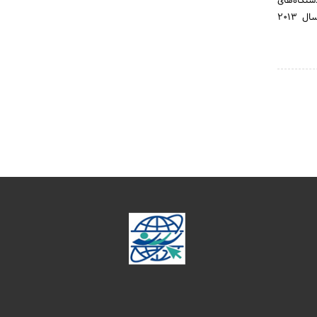
ستگاه‌های
تهویۀ مطبوع، ماشین لباسشویی و یخچال است. ال‌جی الکترونیکس به عنوان ENERGY STAR Partnerدر سال 2013