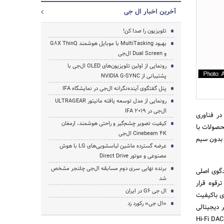
آخرین اخبار ال جی
تلویزیون را صدا کن!
بهبود MultiTasking با موبایل هوشمند G8X ThinQ
و Dual Screen ال‌جی
رونمایی از اولین تلویزیون‌های OLED ال‌جی با
پشتیبانی از NVIDIA G-SYNC
جستجو
پنل گفتگوی آینده‌نگرانه ال‌جی در نمایشگاه IFA
رونمایی از مدل توسعه‌ یافته مانیتور ULTRAGEAR
ال‌جی در IFA 2019
در فناوری
کیفیت تصویر چشم‌گیر و راحتی هوشمند، ارمغان
مایی خواهد کرد. این محصولات با
Cinebeam 4K ال‌جی
 3D و هدست TONE FREE با هدفون‌های بدون سیم
عرضه گسترده ماشین لباسشویی‌های LG با هوش
مصنوعی و موتور Direct Drive
برنده نهایی سری دوم مسابقه ال‌جی چلنجر مشخص
 بلندگوی اصلی
شد
رقوه قرار
ال جی G6 در ایران
ی باکیفیت
«ال جی» رکورد زد
ی فراگیر دیجیتالی
در محصولات تبلیغاتی، سینمایی و مصرفی برای مشتریان تخصص دارد. هدست TONE Studio همچنین مجهز به Hi-Fi DAC