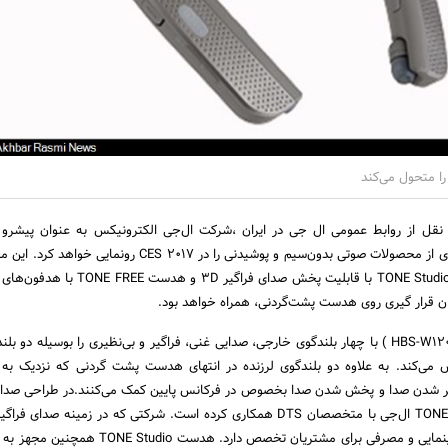
ا متحول می‌کند
نقل از روابط عمومی ال جی در ایران ،شرکت ال‌جی الکترونیکس به عنوان پیشرو 
هدست‌های بلوتوثی، تعدادی از محصولات صوتی بدون‌سیم و پوشیدنی را در CES 2017 رون
نمایش بلندگوی پوشیدنی TONE Studio با قابلیت پخش صدای فراگیر
ان قرار گیری روی هدست پشت‌گردنی، همراه خواهد بود.
مدل TONE Studio(مدل HBS-W120 ) با چهار بلندگوی خارجی، صدایی غنی، فراگیر و بی‌نظیری را بوسیله دو
ی‌کند. به علاوه دو بلندگوی لرزنده در انتهای هدست پشت گردنی که نزدیک به ت
رمتر شدن صدا و پخش شدن صدا بخصوص در فرکانس پایین کمک می‌کنند.در طراحی صدا
سینمایی و واقعی TONE Studio ال‌جی با متخصصان DTS همکاری کرده است. شرکتی که در زمینه صدا