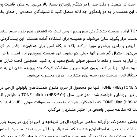
است که کیفیت و دقت صدا را در هنگام بازسازی بسیار بالا می‌برد. به علاوه قابلیت پ
 تا این هدست را به دو بلندگوی جداگانه متصل کنید تا شنوندگان متعددی از صدای پ
مدل TONE FREE (HBS-F110) اولین هدست پشت‌گردنی بدون‌سیم ال‌جی است که ازهدفون‌های بدون سیم است
دست قرار بگیرند شارژ می‌شوند و همیشه برای استفاده آماده هستند. این پشت‌گردنی
ت لرزش و باتری بیشتری مهیا می‌کند بلکه جایگاه امنی برای هدفون‌ها وقتی در گ
‌شود احتمال گم شدن آنها خیلی کم بشود. این هدست همچنین این امکان را در اخ
دون نیاز به دست و فقط با دستور صوتی پاسخ دهید یا رد کنید. همچنین گجت شارژر هم
مبود شارژ مهیا می‌کند. بدون هیچ سیم و مشکلات اذیت‌کننده پیچیده شدن آن به
هستند و مدل‌هایی دیگری نیز رونمایی خواهند شد. مدل‌هایی مث
شفاف و واضح و مدل TONE Ultra (HBS-820) که با هم
 مدیر ارشد بخش محصولات نوآورانه شخصی می‌گوید: ال‌جی تاریخچه‌ای غنی نوآوری در زمینه باز
ات ما تبدیل به استانداردی شده‌اند که بقیه رقبا را با آن می‌سنجند. ما خود را متعه
 در حال حرکت پیشرو باشیم، آن هم بوسیله توسعه محصولات هیجان‌انگیز جدیدی که 