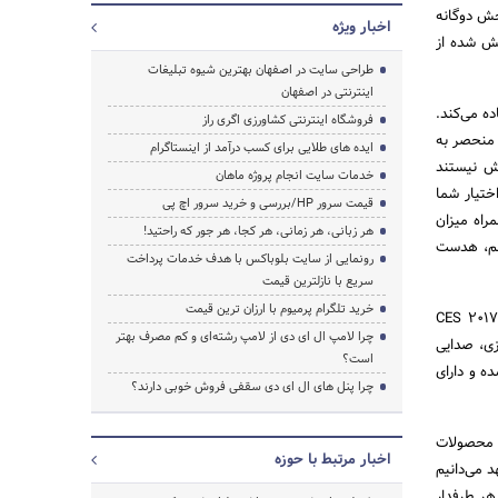
خش دوگانه
اخبار ویژه
خش شده از
طراحی سایت در اصفهان بهترین شیوه تبلیغات
اینترنتی در اصفهان
فاده می‌کند.
فروشگاه اینترنتی کشاورزی اگری راز
 منحصر به
ایده های طلایی برای کسب درآمد از اینستاگرام
وش نیستند
خدمات سایت انجام پروژه ماهان
تیار شما
قیمت سرور HP/بررسی و خرید سرور اچ پی
راه میزان
هر زبانی، هر زمانی، هر کجا، هر جور که راحتید!
 هم، هدست
رونمایی از سایت بلوباکس با هدف خدمات پرداخت
سریع با نازلترین قیمت
خرید تلگرام پرمیوم با ارزان ترین قیمت
دو هدست ال‌جی TONE STUDIOوTONE FREE تنها دو محصول از سری متنوع هدست‌های بلوتوثی ال‌جی درCES 2017
چرا لامپ ال ای دی از لامپ رشته‌ای و کم مصرف بهتر
ل TONE Infinim (HBS-920) با طراحی فلزی، صدایی
است؟
کاری شرکت متخصص محصولات صوتی JBL ساخته شده و دارای
چرا پنل های ال ای دی سقفی فروش خوبی دارند؟
ار محصولات
اخبار مرتبط با حوزه
د می‌دانیم
هر طرفدار