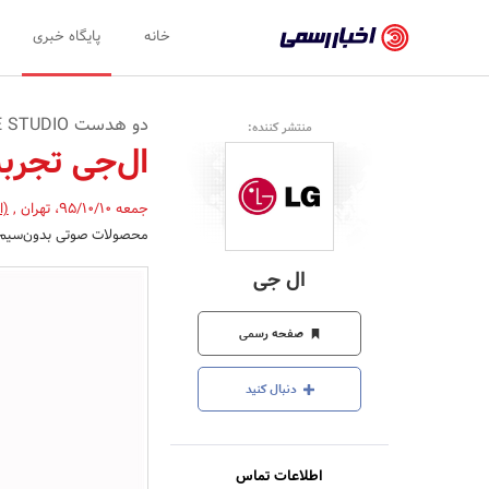
اخبار
خانه
پایگاه خبری
رسمی
-
دو هدست TONE STUDIO و TONE FREE سطح جدیدی از نوآوری را به CES می‌آورند
منتشر کننده:
اخبار
ال‌جی تجرب
تایید
جمعه 95/10/10
،
تهران
,
(ا
شده
محصولات صوتی بدون‌سیم و پوشیدنی را در 7
شرکت‌ها،
ال جی
سازمان‌ها
و
صفحه رسمی
روابط
دنبال کنید
عمومی‌ها
اطلاعات تماس