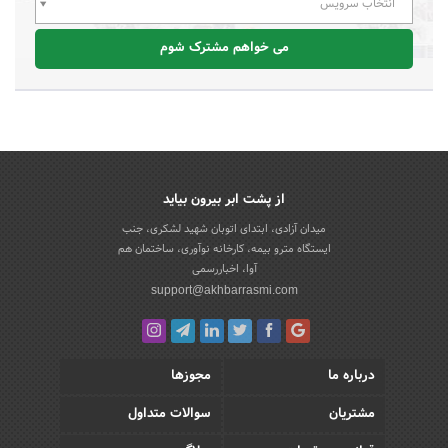
انتخاب سرویس
می خواهم مشترک شوم
از پشت ابر بیرون بیاید
میدان آزادی، ابتدای اتوبان شهید لشکری، جنب
ایستگاه مترو بیمه، کارخانه نوآوری، ساختمان هم
آوا، اخباررسمی
support@akhbarrasmi.com
درباره ما
مجوزها
مشتریان
سوالات متداول