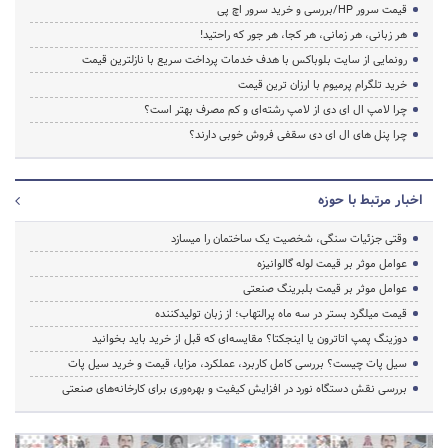
قیمت سرور HP/بررسی و خرید سرور اچ پی
هر زبانی، هر زمانی، هر کجا، هر جور که راحتید!
رونمایی از سایت بلوباکس با هدف خدمات پرداخت سریع با نازلترین قیمت
خرید تلگرام پرمیوم با ارزان ترین قیمت
چرا لامپ ال ای دی از لامپ رشته‌ای و کم مصرف بهتر است؟
چرا پنل های ال ای دی سقفی فروش خوبی دارند؟
اخبار مرتبط با حوزه
وقتی جزئیات سنگی، شخصیت یک ساختمان را میسازد
عوامل موثر بر قیمت لوله گالوانیزه
عوامل موثر بر قیمت بلبرینگ صنعتی
قیمت میلگرد بستر در سه ماه پرالتهاب؛ از زبان تولیدکننده
دوزینگ پمپ اتاترون یا اینجکتا؟ مقایسه‌ای که قبل از خرید باید بخوانید
سیل پات چیست؟ بررسی کامل کاربرد، عملکرد، مزایا، قیمت و خرید سیل پات
بررسی نقش دستگاه نورد در افزایش کیفیت و بهره‌وری برای کارخانه‌های صنعتی