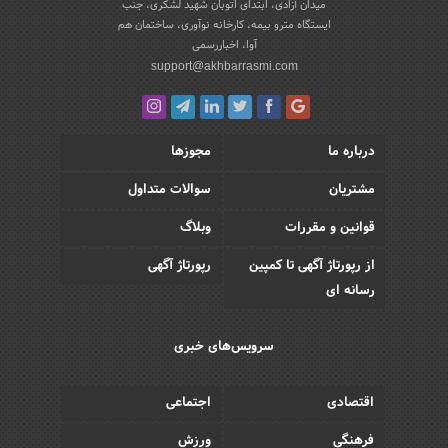
میدان آزادی، ابتدای اتوبان شهید لشکری، جنب
ایستگاه مترو بیمه، کارخانه نوآوری، ساختمان هم
آوا، اخباررسمی
support@akhbarrasmi.com
درباره ما
مجوزها
مشتریان
سوالات متداول
قوانین و مقررات
وبلاگ
از رپورتاژ آگهی تا کمپین
رپورتاژ آگهی
رسانه ای
سرویس‌های خبری
اقتصادی
اجتماعی
فرهنگی
ورزش