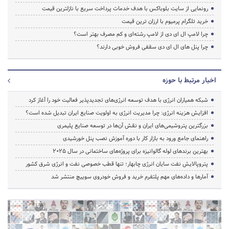
رونمایی از سایت بلوباکس با هدف خدمات پرداخت سریع با نازلترین قیمت
خرید تلگرام پرمیوم با ارزان ترین قیمت
چرا لامپ ال ای دی از لامپ رشته‌ای و کم مصرف بهتر است؟
چرا پنل های ال ای دی سقفی فروش خوبی دارند؟
اخبار مرتبط با حوزه
شبکه همیاران انرژی با هدف توسعه انرژی‌های تجدیدپذیر فعالیت خود را آغاز کرد
افزایش هزینه انرژی: چرا مدیریت انرژی به اولویت صنایع ایران تبدیل شده است؟
بزرگترین پتروشیمی‌های ایران و نقش آن‌ها در توسعه صنایع پلیمری
راهنمای جامع ورود به بازار کار با دوره آموزش نصب پنل خورشیدی
بهترین برندهای لوله گالوانیزه برای پروژه‌های ساختمانی در سال ۲۰۲۵
پتروپالایش نفت سایان انرژی چابهار؛ تنها قطب خصوصی نفت و انرژی شرق کشور
آمارها و داده‌های مهم پلتفرم خرید و فروش خودروی سوییچ منتشر شد