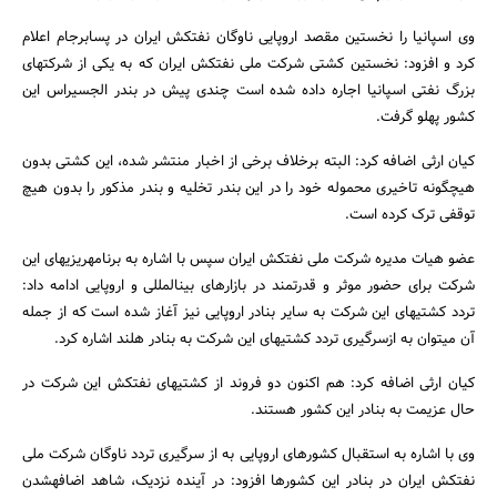
وی اسپانیا را نخستین مقصد اروپایی ناوگان نفتکش ایران در پسابرجام اعلام
کرد و افزود: نخستین کشتی شرکت ملی نفتکش ایران که به یکی از شرکت‎های
بزرگ نفتی اسپانیا اجاره داده شده است چندی پیش در بندر الجسیراس این
کشور پهلو گرفت.
کیان ارثی اضافه کرد: البته برخلاف برخی از اخبار منتشر شده، این کشتی بدون
هیچ‎گونه تاخیری محموله خود را در این بندر تخلیه و بندر مذکور را بدون هیچ
توقفی ترک کرده است.
جستجو
عضو هیات مدیره شرکت ملی نفتکش ایران سپس با اشاره به برنامه‎ریزی‎های این
شرکت برای حضور موثر و قدرتمند در بازارهای بین‎المللی و اروپایی ادامه داد:
تردد کشتی‎های این شرکت به سایر بنادر اروپایی نیز آغاز شده است که از جمله
آن می‎توان به ازسرگیری تردد کشتی‎های این شرکت به بنادر هلند اشاره کرد.
کیان ارثی اضافه کرد: هم اکنون دو فروند از کشتی‎های نفتکش این شرکت در
حال عزیمت به بنادر این کشور هستند.
وی با اشاره به استقبال کشورهای اروپایی به از سرگیری تردد ناوگان شرکت ملی
نفتکش ایران در بنادر این کشورها افزود: در آینده نزدیک، شاهد اضافه‎شدن