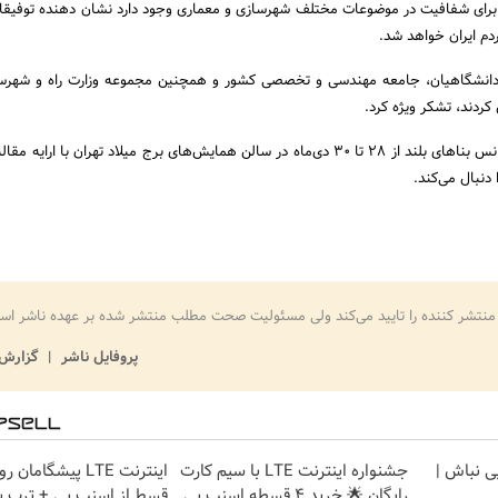
برای شفافیت در موضوعات مختلف شهرسازی و معماری وجود دارد نشان دهنده توفیق
دم ایران خواهد شد.
ی دانشگاهیان، جامعه مهندسی و تخصصی کشور و همچنین مجموعه وزارت راه و شهرس
کردند، تشکر ویژه کرد.
گفتنی است، سومین کنفرانس بناهای بلند از ۲۸ تا ۳۰ دی‌ماه در سالن همایش‌های برج میلاد تهران با ارای
 دنبال می‌کند.
منتشر کننده را تایید می‌کند ولی مسئولیت صحت مطلب منتشر شده بر عهده ناشر اس
پروفایل ناشر
گزارش 
یی نباش |
جشنواره اینترنت LTE با سیم کارت
رایگان 🌟 خرید 4 قسطه اسنپ پی
قسط از اسنپ پی + ترب پ