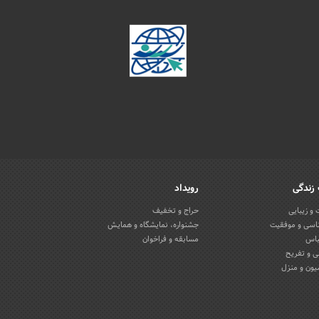
زندگی
رویداد
و زیبایی
حراج و تخفیف
اسی و موفقیت
جشنواره، نمایشگاه و همایش
باس
مسابقه و فراخوان
 و تفریح
یون و منزل