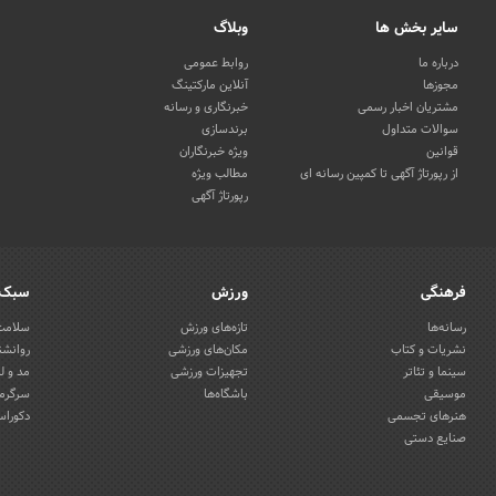
سایر بخش ها
وبلاگ
درباره ما
روابط عمومی
مجوزها
آنلاین مارکتینگ
مشتریان اخبار رسمی
خبرنگاری و رسانه
سوالات متداول
برندسازی
قوانین
ویژه خبرنگاران
از رپورتاژ آگهی تا کمپین رسانه ای
مطالب ویژه
رپورتاژ آگهی
فرهنگی
ورزش
سبک 
رسانه‌ها
تازه‌های ورزش
سلامت 
نشریات و کتاب
مکان‌های ورزشی
روانشن
سینما و تئاتر
تجهیزات ورزشی
مد و ل
موسیقی
باشگاه‌ها
سرگرمی
هنرهای تجسمی
دکوراس
صنایع دستی