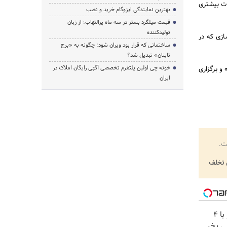
ات بیشتری
بهترین نمایندگی ایزوگام خرید و نصب
قیمت میلگرد بستر در سه ماه پرالتهاب؛ از زبان
تولیدکننده
ازی که در
ساختمانی که قرار بود ویران شود؛ چگونه به «برج
تایتان» تبدیل شد؟
خونه چی اولین پلتفرم تخصصی آگهی رایگان املاک در
ه مقاله و برگزاری
ایران
ت.
تخلف
اینترنت LTE پیشگامان رو با 4
ی بخر