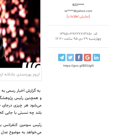
822*****
ra*****@yahoo.com
[نمایش اطلاعات]
کد: 13951029222814750
چهارشنبه 29 دی 95 ساعت 16:20
https://goo.gl/BD1lgN
لزوم بهره‌مندی عادلانه‌ 
به گزارش اخبار رسمی به 
و همچنین رئیس پژوهشگاه
می‌شود هر چیزی درجای خو
بلند چه نسبتی با جایی که د
رئیس سومین کنفرانس بنا
می‌خواهد به موضوع عدل در