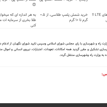
😍
جشنواره فروش مودم های LTE ‼️
خرید شمش پلمپ طلاسی، از ۰.۵
به هر اندازه ای که میخوا
گرم تا ۱۰ گرم
طلا بخری از سرمایه ات 
کنی
تاریخ 31 خرداد 1390 وزارت راه و شهرسازی با رای مجلس شورای اسلامی وسپس تایید شورای نگهبان از ادغام 
سازی تشکیل و مقرر گردید همه امکانات، تعهدات، اعتبارات، نیروی انسانی و اموال من
ه به وزارت راه وشهرسازی منتقل گردد.
س: