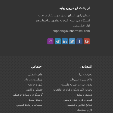
از پشت ابر بیرون بیاید
میدان آزادی، ابتدای اتوبان شهید لشکری، جنب
ایستگاه مترو بیمه، کارخانه نوآوری، ساختمان هم
آوا، اخباررسمی
support@akhbarrasmi.com
اقتصادی
اجتماعی
تجارت و بازار
علم و آموزش
کارآفرینی و استارتاپ
بهداشت و درمان
نفت، انرژی و صنایع وابسته
شهر و جامعه
تجارت الکترونیک و فناوری اطلاعات
حقوقی و قانون
صنعت و تولید
گردشگری و میراث فرهنگی
کسب و کار و خرده فروشی
محیط زیست
صنایع غذایی و کشاورزی
تبلیغات و روابط عمومی
کار و استخدام