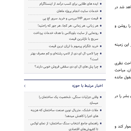
ایده های طلایی برای کسب درآمد از اینستاگرام
اهد شد در
خدمات سایت انجام پروژه ماهان
قیمت سرور HP/بررسی و خرید سرور اچ پی
را روشن و
هر زبانی، هر زمانی، هر کجا، هر جور که راحتید!
رونمایی از سایت بلوباکس با هدف خدمات پرداخت
سریع با نازلترین قیمت
این زمینه
خرید تلگرام پرمیوم با ارزان ترین قیمت
چرا لامپ ال ای دی از لامپ رشته‌ای و کم مصرف بهتر
است؟
باحث نظری
چرا پنل های ال ای دی سقفی فروش خوبی دارند؟
ان، مباحث
غفول مانده
اخبار مرتبط با حوزه
بشر را در
وقتی جزئیات سنگی، شخصیت یک ساختمان را
میسازد
ملات خشک، متریال نوین صنعت ساختمان که هزینه‌
های اجرا را کاهش میدهد!
راهنمای جامع انتخاب سنگ ساختمان؛ از نمای لوکس
وار کند و
تا کفپوش‌های اقتصادی