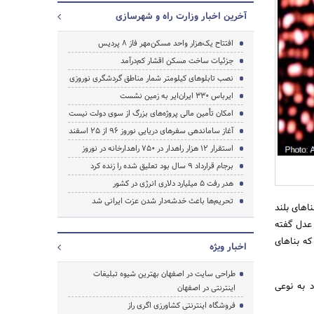
آخرین اخبار وزارت راه و شهرسازی
افتتاح یک‌هزار واحد مسکن‌مهر فاز ۸ پردیس
جزئیات ساخت مسکن اقشار کم‌درآمد
نصب تابلوهای کیلومتر شمار مناطق گردشگری نوروزی
ایرباس ۳۳۰ ایران‌ایر به زمین نشست
امکان تأمین مالی پروژه‌های بزرگ از سوی دولت نیست
آغاز ساماندهی سفرهای دریایی نوروز ۹۶ از ۲۵ اسفند‌
جستجو
استقرار ۱۲ هزار راهدار در ۷۵۰ راهدارخانه در نوروز
برجام قرارداد ۹ سال بود تعلیق شده را زنده کرد
هدر رفت ۵ میلیارد دلاری انرژی در کشور
تحریم‌ها باعث خدشه‌دار شدن عزت ایرانی شد
اهای بلند
 عدل گفته
که بناهای
اخبار ویژه
طراحی سایت در اصفهان بهترین شیوه تبلیغات
 به نوعی
اینترنتی در اصفهان
فروشگاه اینترنتی کشاورزی اگری راز