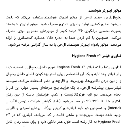
موتور اینورتر هوشمند
یخچال‌فریزر جدید ال‌جی از موتور اینورتر هوشمنداستفاده می‌کند که باعث
می‌شود صدای کمتری تولید و انرژی کمتری مصرف شود. موتور اینورتر هوشمند
بصورت تحسین برانگیزی 36 درصد کم‌تر از موتورهای معمولی انرژی مصرف
می‌کند. همچنین با کم کردن صدا به اندازه 2db عملکرد کم‌صداتری را ارائه
می‌دهد. موتور بادوام اینورتر هوشمند ال‌جی با ده سال گارانتی عرضه می‌شود.
فناوری فیلتر ™+ Hygiene Fresh
فناوری ارتقا یافته فیلتر ™+ Hygiene Fresh هوای داخل یخچال را تصفیه کرده
و از فیلتر چند لایه و یک فن اختصاصی برای استرلیزه کردن فضای داخل یخچال
و از بین بردن باکتری‌ها، ویروس‌ها و قارچ‌های مضر استفاده می‌کند. سیستم
فیلتراسیون پیشرفته ال‌جی، با یک فرآیند پنج مرحله‌ای بسیار موثر، این کار را
انجام می‌دهد. دو لایه فوتوکاتالیست و لامپ فرابنفش باعث از بین رفتن
باکتری ها تا 99.999 در صد می‌شود (طبق گواهی شرکت بازرسی انگیسی
Intertek) و همچنین دو لایه فیلترهای کربنی بوزُدا، بوهای اسیدی و قلیایی
تولید شده توسط سبزیجات و ماهی فاسد را کم می‌کند. فیلتری که در ™+
Hygiene Fresh به کار رفته است طول عمر بالایی دارد و برای مدت زمان قابل