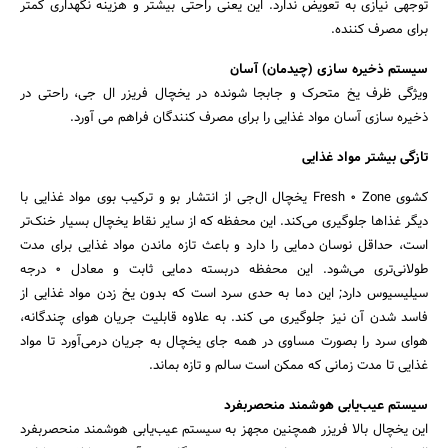
توجهی نیازی به تعویض ندارد. این یعنی راحتی بیشتر و هزینه نگهداری کمتر
برای مصرف کننده.
سیستم ذخیره سازی (چیدمان) آسان
ویژگی ظرف یخ متحرک و جابجا شونده در یخچال فریزر ال جی، راحتی در
ذخیره سازی آسان مواد غذایی را برای مصرف کنندگان فراهم می آورد.
تازگی بیشتر مواد غذایی
کشوی Fresh 0 Zone یخچال ال‌جی از انتشار بو و ترکیب بوی مواد غذایی با
دیگر غذاها جلوگیری می‌کند. این محفظه که از سایر نقاط یخچال بسیار خنک‌تر
است، حداقل نوسان دمایی را دارد و باعث تازه ماندن مواد غذایی برای مدت
طولانی‌تری می‌شود. این محفظه دربسته دمایی ثابت و معادل 0 درجه
سیلیسیوس دارد; این دما به حدی سرد است که بدون یخ زدن مواد غذایی از
فاسد شدن آن نیز جلوگیری می کند. به علاوه قابلیت جریان هوای چندگانه،
هوای سرد را بصورت مساوی در همه جای یخچال به جریان درمی‌آورد تا مواد
غذایی تا مدت زمانی که ممکن است سالم و تازه بماند.
سیستم عیب‌یابی هوشمند منحصربفرد
این یخچال بالا ‌فریزر همچنین مجهز به سیستم عیب‌یابی هوشمند منحصربفرد