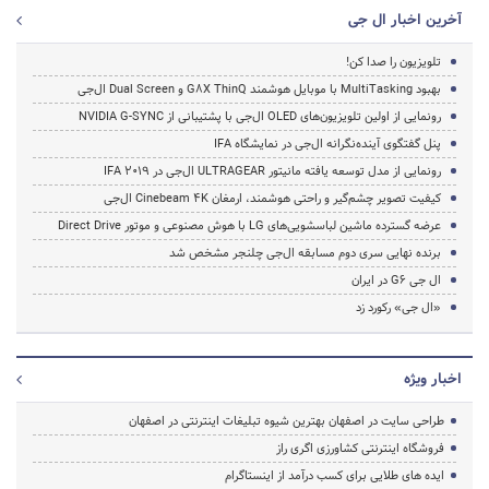
آخرین اخبار ال جی
تلویزیون را صدا کن!
بهبود MultiTasking با موبایل هوشمند G8X ThinQ و Dual Screen ال‌جی
رونمایی از اولین تلویزیون‌های OLED ال‌جی با پشتیبانی از NVIDIA G-SYNC
پنل گفتگوی آینده‌نگرانه ال‌جی در نمایشگاه IFA
رونمایی از مدل توسعه‌ یافته مانیتور ULTRAGEAR ال‌جی در IFA 2019
کیفیت تصویر چشم‌گیر و راحتی هوشمند، ارمغان Cinebeam 4K ال‌جی
عرضه گسترده ماشین لباسشویی‌های LG با هوش مصنوعی و موتور Direct Drive
برنده نهایی سری دوم مسابقه ال‌جی چلنجر مشخص شد
ال جی G6 در ایران
«ال جی» رکورد زد
اخبار ویژه
طراحی سایت در اصفهان بهترین شیوه تبلیغات اینترنتی در اصفهان
فروشگاه اینترنتی کشاورزی اگری راز
ایده های طلایی برای کسب درآمد از اینستاگرام