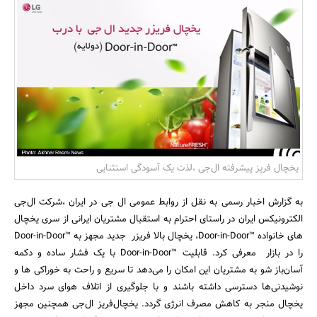
بانک، بیمه و سرمایه
مسکن و ساختمان
یخچال فریز پیشرفته ال‌جی ،لذت یک آسودگی استثنایی
به گزارش اخبار رسمی به نقل از روابط عمومی ال جی در ایران ،شرکت ال‌جی
الکترونیکس ایران در راستای احترام به استقبال مشتریان ایرانی از سری یخچال
های خانواده ™Door-in-Door، یخچال‌‌‌ بالا فریزر جدید مجهز به ™Door-in-Door
را در بازار معرفی کرد. قابلیت ™Door-in-Door با یک فشار ساده و دکمه
آسان‌باز شو به مشتریان این امکان را می‌دهد تا سریع و راحت به خوراکی ها و
نوشیدنی‌ها دسترسی داشته باشند و با جلوگیری از اتلاف هوای سرد داخل
یخچال منجر به کاهش مصرف انرژی گردد. یخچال‌فریز ال‌جی همچنین مجهز