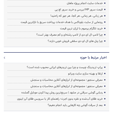
خدمات سایت انجام پروژه ماهان
قیمت سرور HP/بررسی و خرید سرور اچ پی
هر زبانی، هر زمانی، هر کجا، هر جور که راحتید!
رونمایی از سایت بلوباکس با هدف خدمات پرداخت سریع با نازلترین قیمت
خرید تلگرام پرمیوم با ارزان ترین قیمت
چرا لامپ ال ای دی از لامپ رشته‌ای و کم مصرف بهتر است؟
چرا پنل های ال ای دی سقفی فروش خوبی دارند؟
اخبار مرتبط با حوزه
پراپ تریدینگ چیست و چرا بین تریدرهای ایرانی محبوب شده است؟
ارتقا و بهینه سازی سایت وبرانو
معرفی سنجور؛ مجموعه‌ای از ابزارهای آنلاین محاسبات و سنجش
معرفی سنجور؛ مجموعه‌ای از ابزارهای آنلاین محاسبات و سنجش
ردیابی گوشی سرقتی در مشهد | سریع‌ترین روش پیدا کردن موبایل گمشده
خرید طلای آب‌شده و نقره بدون اجرت؛ راهنمای کار با سرویس طلای آپِ اینوی
بعد از سرقت گوشی چه کارهایی باید انجام دهیم؟