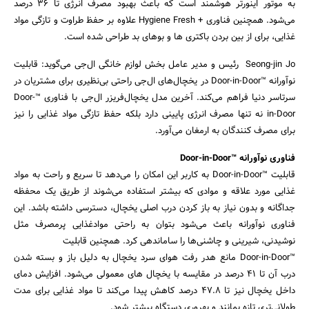
به موتور اینورتر هوشمند است که باعث بهبود مصرف انرژی تا 36 درصد
می‌شود. همچنین فناوری + Hygiene Fresh علاوه بر حفظ طراوت و تازگی مواد
غذایی، برای از بین بردن باکتری ها و بوهای بد طراحی شده است.
Seong-jin Jo رئیس و مدیر عامل بخش لوازم خانگی ال‌جی می‌گوید: قابلیت
نوآورانه ™Door-in-Door در یخچال‌های ال‌جی راحتی بی‌نظیری برای مشتریان در
سرتاسر دنیا فراهم می‌کند. آخرین مدل یخچال‌فریزر ال‌جی با فناوری ™Door-
in-Door نه تنها مصرف انرژی پایینی دارد بلکه حفظ تازگی مواد غذایی را نیز
برای مصرف کنندگان به ارمغان می‌آورد.
فناوری نوآورانه ™Door-in-Door
قابلیت ™Door-in-Door به کاربر این امکان را می‌دهد تا سریع و راحت به مواد
غذایی مورد علاقه و موادی که بیشتر استفاده می‌شوند از طریق یک محفظه
جداگانه و بدون نیاز به باز کردن درب اصلی یخچال، دسترسی داشته باشد. این
فناوری نوآورانه باعث می‌شود بتوان به راحتی موادغذایی پرمصرف مثل
نوشیدنی، شیرینی و چاشنی‌ها را ساماندهی کرد. همچنین قابلیت
™Door-in-Door مانع هدر رفت هوای سرد یخچال به دلیل باز و بسته شدن
جستجو
درب آن تا 41 درصد در مقایسه با یخچال های معمولی می‌شود. افزایش دمای
داخل یخچال نیز تا 47.8 درصد کاهش پیدا می‌کند تا مواد غذایی برای مدت
طولانی‌تری تازه بمانند و بهروری دستگاه بیشتر شود.