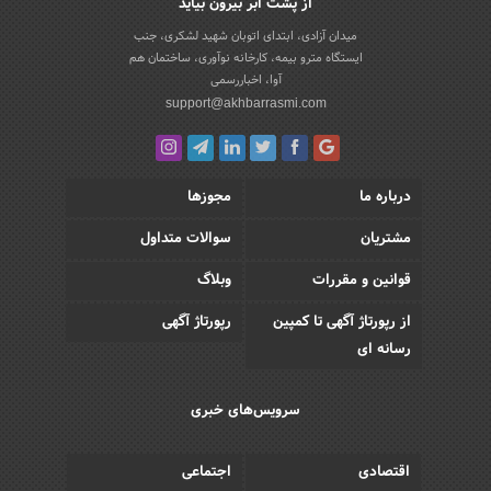
از پشت ابر بیرون بیاید
میدان آزادی، ابتدای اتوبان شهید لشکری، جنب
ایستگاه مترو بیمه، کارخانه نوآوری، ساختمان هم
آوا، اخباررسمی
support@akhbarrasmi.com
درباره ما
مجوزها
مشتریان
سوالات متداول
قوانین و مقررات
وبلاگ
از رپورتاژ آگهی تا کمپین
رپورتاژ آگهی
رسانه ای
سرویس‌های خبری
اقتصادی
اجتماعی