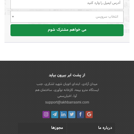
انتخاب سرویس
می خواهم مشترک شوم
از پشت ابر بیرون بیاید
میدان آزادی، ابتدای اتوبان شهید لشکری، جنب
ایستگاه مترو بیمه، کارخانه نوآوری، ساختمان هم
آوا، اخباررسمی
support@akhbarrasmi.com
درباره ما
مجوزها