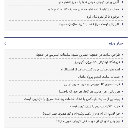
آگهی پیش فروش خودرو تنها با مجوز اعتبار دارد
حمایت ازتولیدکننده نبایدبه ضرر مصرف کننده تمام شود
برخورد با گرانفروشان کره
افزایش قیمت مرغ فقط با تایید سازمان حمایت
اخبار ویژه
طراحی سایت در اصفهان بهترین شیوه تبلیغات اینترنتی در اصفهان
فروشگاه اینترنتی کشاورزی اگری راز
ایده های طلایی برای کسب درآمد از اینستاگرام
خدمات سایت انجام پروژه ماهان
قیمت سرور HP/بررسی و خرید سرور اچ پی
هر زبانی، هر زمانی، هر کجا، هر جور که راحتید!
رونمایی از سایت بلوباکس با هدف خدمات پرداخت سریع با نازلترین قیمت
خرید تلگرام پرمیوم با ارزان ترین قیمت
چرا لامپ ال ای دی از لامپ رشته‌ای و کم مصرف بهتر است؟
چرا پنل های ال ای دی سقفی فروش خوبی دارند؟