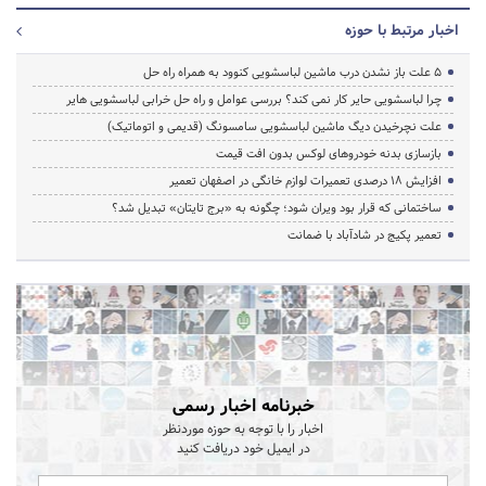
اخبار مرتبط با حوزه
5 علت باز نشدن درب ماشین لباسشویی کنوود به همراه راه حل
چرا لباسشویی حایر کار نمی کند؟ بررسی عوامل و راه حل خرابی لباسشویی هایر
علت نچرخیدن دیگ ماشین لباسشویی سامسونگ (قدیمی و اتوماتیک)
بازسازی بدنه خودروهای لوکس بدون افت قیمت
افزایش ۱۸ درصدی تعمیرات لوازم خانگی در اصفهان تعمیر
ساختمانی که قرار بود ویران شود؛ چگونه به «برج تایتان» تبدیل شد؟
تعمیر پکیج در شادآباد با ضمانت
خبرنامه اخبار رسمی
اخبار را با توجه به حوزه موردنظر
در ایمیل خود دریافت کنید