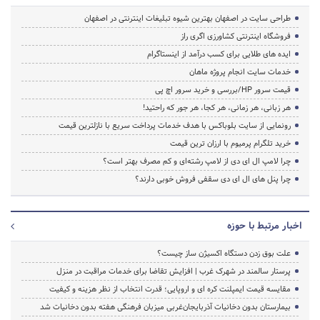
طراحی سایت در اصفهان بهترین شیوه تبلیغات اینترنتی در اصفهان
فروشگاه اینترنتی کشاورزی اگری راز
ایده های طلایی برای کسب درآمد از اینستاگرام
خدمات سایت انجام پروژه ماهان
قیمت سرور HP/بررسی و خرید سرور اچ پی
هر زبانی، هر زمانی، هر کجا، هر جور که راحتید!
رونمایی از سایت بلوباکس با هدف خدمات پرداخت سریع با نازلترین قیمت
خرید تلگرام پرمیوم با ارزان ترین قیمت
چرا لامپ ال ای دی از لامپ رشته‌ای و کم مصرف بهتر است؟
چرا پنل های ال ای دی سقفی فروش خوبی دارند؟
اخبار مرتبط با حوزه
علت بوق زدن دستگاه اکسیژن ساز چیست؟
پرستار سالمند در شهرک غرب | افزایش تقاضا برای خدمات مراقبت در منزل
مقایسه قیمت ایمپلنت کره ای و اروپایی؛ قدرت انتخاب از نظر هزینه و کیفیت
بیمارستان بدون دخانیات آذربایجان‌غربی میزبان فرهنگی هفته بدون دخانیات شد