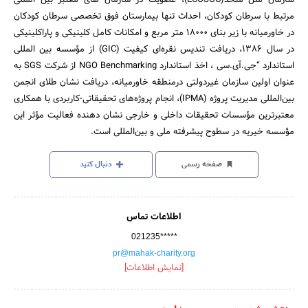
مرتبط با سرطان کودکان، احداث تنها بیمارستان فوق تخصصی سرطان کودکان
در خاورمیانه با زیر بنای 18000 متر مربع و امکانات کامل کلینیکی و پاراکلینیکی
در سال 1386، دریافت تندیس نقره‌ای کیفیت (GIC) از مؤسسه بین المللی
استاندارد “جی.آی.سی ، اخذ استاندارد NGO Benchmarking از شرکت SGS به
عنوان اولین سازمان غیردولتی درمنطقه خاورمیانه، دریافت نشان طلای انجمن
بین‌المللی مدیریت پروژه (IPMA)، انجام پروژه‌های تحقیقاتی-کاربردی با همکاری
معتبرترین مؤسسات تحقیقات داخلی و خارجی نشان دهنده فعالیت مؤثر این
مؤسسه خیریه در سطوح پیشرفته ملی و بین‌المللی است.
صفحه رسمی
دنبال کنید
اطلاعات تماس
021235*****
pr@mahak-charity.org
[نمایش اطلاعات]