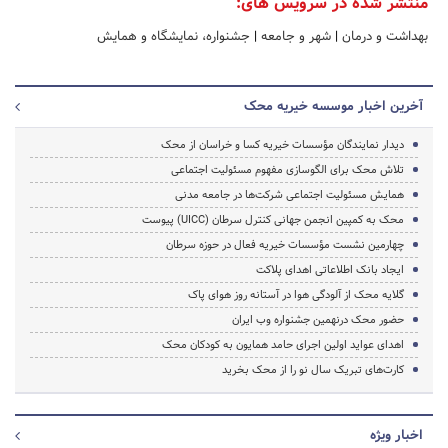
منتشر شده در سرویس های:
بهداشت و درمان
|
شهر و جامعه
|
جشنواره، نمایشگاه و همایش
آخرین اخبار موسسه خیریه محک
دیدار نمایندگان مؤسسات خیریه کسا و خراسان از محک
تلاش محک برای الگوسازی مفهوم مسئولیت اجتماعی
همایش مسئولیت اجتماعی شرکت‌ها در جامعه مدنی
محک به کمپین انجمن جهانی کنترل سرطان (UICC) پیوست
چهارمین نشست مؤسسات خیریه فعال در حوزه سرطان
ایجاد بانک اطلاعاتی اهدای پلاکت
گلایه محک از آلودگی هوا در آستانه روز هوای پاک
حضور محک درنهمین جشنواره وب ایران
اهدای عواید اولین اجرای حامد همایون به کودکان محک
کارت‌های تبریک سال نو را از محک بخرید
اخبار ویژه