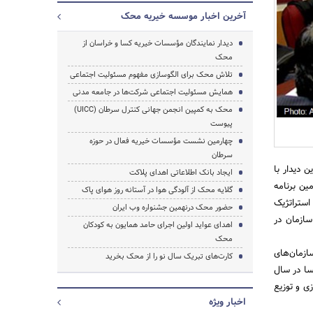
آخرین اخبار موسسه خیریه محک
دیدار نمایندگان مؤسسات خیریه کسا و خراسان از
محک
تلاش محک برای الگوسازی مفهوم مسئولیت اجتماعی
همایش مسئولیت اجتماعی شرکت‌ها در جامعه مدنی
محک به کمپین انجمن جهانی کنترل سرطان (UICC)
پیوست
چهارمین نشست مؤسسات خیریه فعال در حوزه
سرطان
 دیدار با
ایجاد بانک اطلاعاتی اهدای پلاکت
جستجو
ن برنامه
گلایه محک از آلودگی هوا در آستانه روز هوای پاک
استراتژیک
حضور محک درنهمین جشنواره وب ایران
ازمان در
اهدای عواید اولین اجرای حامد همایون به کودکان
محک
ازمان‌های
کارت‌های تبریک سال نو را از محک بخرید
سا در سال
زی و توزیع
اخبار ویژه