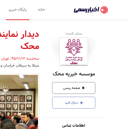
اخبار
خانه
پایگاه خبری
رسمی
-
دیدار نمای
منتشر کننده:
اخبار
محک
تایید
شده
سه‌شنبه 95/11/12
،
تهران
مبتلا به سرطان خراسان و ا
شرکت‌ها،
موسسه خیریه محک
سازمان‌ها
و
صفحه رسمی
روابط
دنبال کنید
عمومی‌ها
اطلاعات تماس