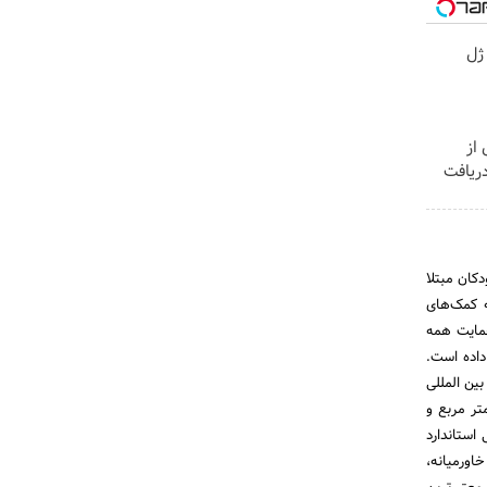
 ژل
از
ریافت
 کودکان مبتلا
به کمک‌های
سرطان را تحت حمایت همه
ه قرار داده است.
ازمان های معتبر بین المللی
 کودکان، احداث تنها بیمارستان فوق تخصصی سرطان کودکان در خاورمیانه با زیر بنای 18000 متر مربع و
(GIC) از مؤسسه بین المللی استاندارد
ی درمنطقه خاورمیانه،