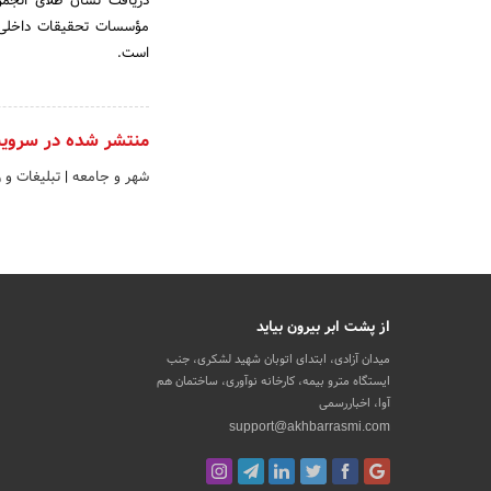
مؤسسات تحقیقات داخلی و
است.
منتشر شده در سروی
شهر و جامعه
|
تبلیغات و 
از پشت ابر بیرون بیاید
میدان آزادی، ابتدای اتوبان شهید لشکری، جنب
ایستگاه مترو بیمه، کارخانه نوآوری، ساختمان هم
آوا، اخباررسمی
support@akhbarrasmi.com