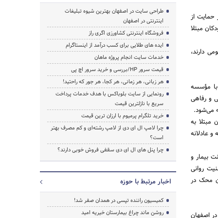
طراحی سایت در اصفهان بهترین شیوه تبلیغات
 حمایت از
اینترنتی در اصفهان
کان مبتلا
فروشگاه اینترنتی کشاورزی اگری راز
ایده های طلایی برای کسب درآمد از اینستاگرام
ی دارند،
خدمات سایت انجام پروژه ماهان
قیمت سرور HP/بررسی و خرید سرور اچ پی
هر زبانی، هر زمانی، هر کجا، هر جور که راحتید!
 با مؤسسه
رونمایی از سایت بلوباکس با هدف خدمات پرداخت
ی و رفاهی
سریع با نازلترین قیمت
خرید تلگرام پرمیوم با ارزان ترین قیمت
مبتلا به
چرا لامپ ال ای دی از لامپ رشته‌ای و کم مصرف بهتر
و عادلانه
است؟
چرا پنل های ال ای دی سقفی فروش خوبی دارند؟
ت بیمار و
نیت روانی
ان محک در
اخبار مرتبط با حوزه
کمیسیون راننده تپسی در همدان صفر شد!
روشن ماند چراغ بیمارستان خیریه امید
در اصفهان