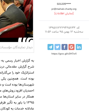
021235*****
pr@mahak-charity.org
[نمایش اطلاعات]
کد: 13951112229465833
سه‌شنبه 12 بهمن 95 ساعت 11:56
دیدار نمایندگان مؤسسات
https://goo.gl/v3H7eX
به گزارش اخبار رسمی به 
شرح گزارش مقدماتی دربا
استراتژیک خود را می‌‌گذرا
بوده است. همچنین یکی ا
شهرستان‌ها بوده است و دی
احمدیان افزود:روش‌های مت
همکار در سایر استان‌ها م
1395 با باور به تأثی
عادلانه خدمات به کودکان