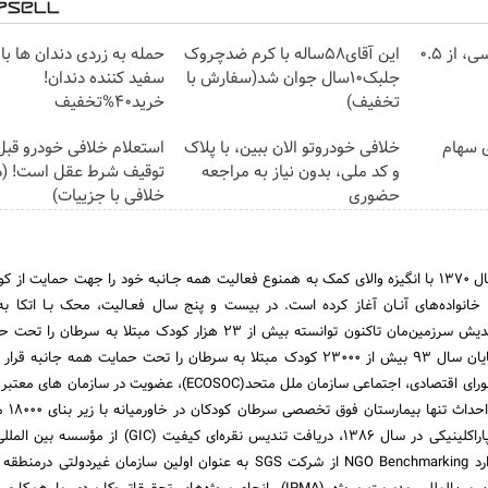
خرید شمش پلمپ طلاسی، از ۰.۵
این آقای58ساله با کرم ضدچروک
حمله به زردی دندان ها با
جلبک10سال جوان شد(سفارش با
سفید کننده دندان!
تخفیف)
خرید40%تخفیف
ی سهام
خلافی خودروتو الان ببین، با پلاک
استعلام خلافی خودرو قبل 
و کد ملی، بدون نیاز به مراجعه
توقیف شرط عقل است! (د
حضوری
خلافی با جزییات)
مؤسسه خیریه محک از سال 1370 با انگیزه والای کمک به همنوع فعالیت همه جـانبه خود را جهت حمایت از
 زیر 16 سال و خانواده‌های آنـان آغاز کرده است. در بیست و پنج سال فعـالیت، محک بـا اتکا 
انسان‌دوستانه مردم نیک‌اندیش سرزمین‌مان تاکنون توانسته بیش از 23 هزار کودک مبتلا به 
جانبه قرار دهد.محک تا پایان سال 93 بیش از 23000 کودک مبتلا به سرطان را تحت حمایت همه جانب
دریافت مقام مشورتی از شورای اقتصادی، اجتماعی سازمان ملل متحد(ECOSOC)، عضویت در س
مرتبط با سرطان
امکانات کامل کلینیکی و پاراکلینیکی در سال 1386، دریافت تندیس نقره‌ای کیفیت 
“جی.آی.سی ، اخذ استاندارد NGO Benchmarking از شرکت SGS به عنوان اولین سازمان غیردولت