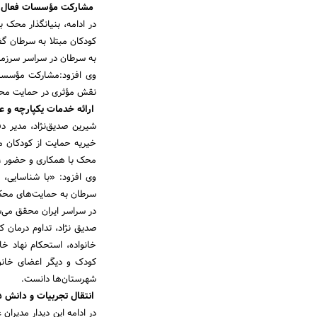
مشارکت مؤسسات فعال در
در ادامه، بنیانگذار محک 
کودکان مبتلا به سرطان گف
به سرطان در سراسر سرزمین
وی افزود:مشارکت مؤسسات
نقش مؤثری در حمایت محک 
ارائه خدمات یکپارچه و ع
شیرین صدیق‌نژاد، مدیر د
خیریه حمایت از کودکان 
محک با همکاری و حضور 71 نفر از داوطلبان مددکاری در تهران و 62 نفر از داوطلبان مددکاری در شهرستان‌ها ارائه می‌شود.
وی افزود: «با شناسایی،
سرطان به حمایت‌های محک 
در سراسر ایران محقق می‌
صدیق نژاد، تداوم درمان 
خانواده، استحکام نهاد خ
کودک و دیگر اعضای خانوا
شهرستان‌‌ها دانست.
انتقال تجربیات و دانش 25 ساله
در ادامه این دیدار مدیر