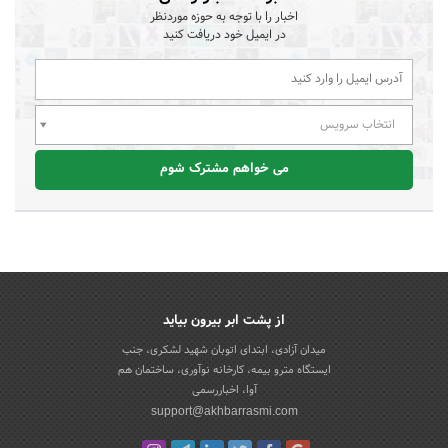
اخبار را با توجه به حوزه موردنظر
در ایمیل خود دریافت کنید
انتخاب سرویس
می خواهم مشترک شوم
از پشت ابر بیرون بیاید
میدان آزادی، ابتدای اتوبان شهید لشکری، جنب
ایستگاه مترو بیمه، کارخانه نوآوری، ساختمان هم
آوا، اخباررسمی
support@akhbarrasmi.com