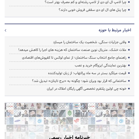
چرا لامپ ال ای دی از لامپ رشته‌ای و کم مصرف بهتر است؟
چرا پنل های ال ای دی سقفی فروش خوبی دارند؟
اخبار مرتبط با حوزه
وقتی جزئیات سنگی، شخصیت یک ساختمان را میسازد
ملات خشک، متریال نوین صنعت ساختمان که هزینه‌ های اجرا را کاهش میدهد!
راهنمای جامع انتخاب سنگ ساختمان؛ از نمای لوکس تا کفپوش‌های اقتصادی
بهترین نمایندگی ایزوگام خرید و نصب
قیمت میلگرد بستر در سه ماه پرالتهاب؛ از زبان تولیدکننده
ساختمانی که قرار بود ویران شود؛ چگونه به «برج تایتان» تبدیل شد؟
خونه چی اولین پلتفرم تخصصی آگهی رایگان املاک در ایران
خبرنامه اخبار رسمی