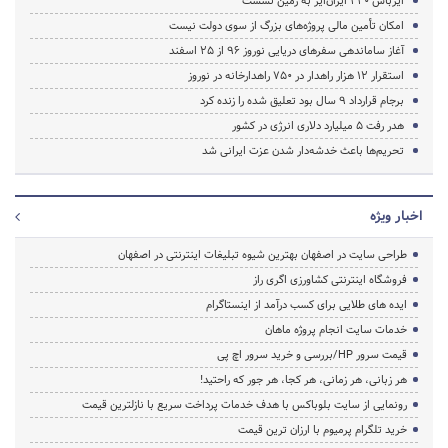
ایرباس ۳۳۰ ایران‌ایر به زمین نشست
امکان تأمین مالی پروژه‌های بزرگ از سوی دولت نیست
آغاز ساماندهی سفرهای دریایی نوروز ۹۶ از ۲۵ اسفند‌
استقرار ۱۲ هزار راهدار در ۷۵۰ راهدارخانه در نوروز
برجام قرارداد ۹ سال بود تعلیق شده را زنده کرد
هدر رفت ۵ میلیارد دلاری انرژی در کشور
تحریم‌ها باعث خدشه‌دار شدن عزت ایرانی شد
اخبار ویژه
طراحی سایت در اصفهان بهترین شیوه تبلیغات اینترنتی در اصفهان
فروشگاه اینترنتی کشاورزی اگری راز
ایده های طلایی برای کسب درآمد از اینستاگرام
خدمات سایت انجام پروژه ماهان
قیمت سرور HP/بررسی و خرید سرور اچ پی
هر زبانی، هر زمانی، هر کجا، هر جور که راحتید!
رونمایی از سایت بلوباکس با هدف خدمات پرداخت سریع با نازلترین قیمت
خرید تلگرام پرمیوم با ارزان ترین قیمت