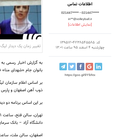
اطلاعات تماس
-
021447*****
021447*****
in**@volleyball.ir
[نمایش اطلاعات]
کد: 13951204238545585
تغییر زمان یک دیدار لیگ ب
چهارشنبه 4 اسفند 95 ساعت 13:01
به گزارش اخبار رسمی به 
بانوان جام «شهدای منا» ف
https://goo.gl/9Y9Atx
بر اساس اعلام سازمان لی
ذوب آهن اصفهان و پارس شیراز بجای روز دوشنبه 16
بر این اساس برنامه دو دیدا
تهران، سالن فتح، ساعت 11
دانشگاه آزاد – بانک سرمای
اصفهان، سالن ملت، ساعت 1