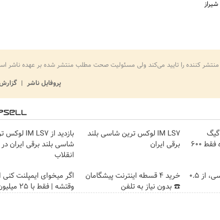
شیراز
منتشر کننده را تایید می‌کند ولی مسئولیت صحت مطلب منتشر شده بر عهده ناشر اس
پروفایل ناشر
گزارش 
⏳فرصت محدود!! 3000گیگ
IM LS7 لوکس ترین شاسی بلند
بازدید از IM LS7 لو
اینترنت خانگی 180 روزه فقط 600
برقی ایران
شاسی بلند برقی ایران در 
انقلاب
خرید شمش پلمپ طلاسی، از ۰.۵
خرید 4 قسطه اینترنت پیشگامان
اگر میخوای ایمپلنت کنی ا
☎️ بدون نیاز به تلفن
وقتشه | فقط با ۲۵ میلیون تومان!!!