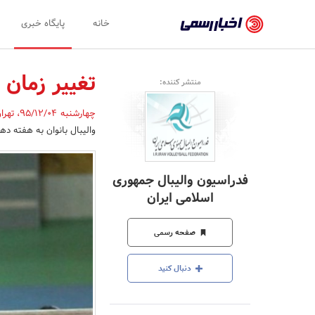
اخبار
خانه
پایگاه خبری
رسمی
-
تغییر زمان 
منتشر کننده:
اخبار
چهارشنبه 95/12/04
،
تهرا
تایید
والیبال بانوان به هفته ده
شده
شرکت‌ها،
فدراسیون والیبال جمهوری
سازمان‌ها
اسلامی ایران
و
صفحه رسمی
روابط
عمومی‌ها
دنبال کنید