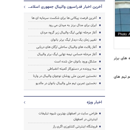
آخرین اخبار فدراسیون والیبال جمهوری اسلامی ایران
آخرین فرصت پیکانی ها برای شکست سرمایه ای ها
جستجو
ایران برای مدال برنز به میدان می رود
آغاز مرحله نهایی لیگ والیبال زیر گروه مردان
تغییر زمان یک دیدار لیگ برتر بانوان
آغاز رقابت های والیبال ساحلی ارگان های دریایی
آغاز مرحله حساس نیمه نهایی لیگ برتر والیبال
 های برتر
مشکل ورود بانوان حل شده است
سه پرونده در دستورکار کمیته انضباطی
نخستین تمرین ملی پوشان نوجوان والیبال در وارنا
م تیم های
نخستین تمرین تیم ملی والیبال بانوان در مالدیو
اخبار ویژه
طراحی سایت در اصفهان بهترین شیوه تبلیغات
اینترنتی در اصفهان
فروشگاه اینترنتی کشاورزی اگری راز