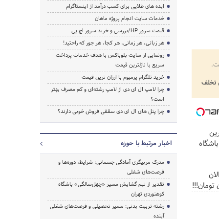
ایده های طلایی برای کسب درآمد از اینستاگرام
خدمات سایت انجام پروژه ماهان
قیمت سرور HP/بررسی و خرید سرور اچ پی
هر زبانی، هر زمانی، هر کجا، هر جور که راحتید!
رونمایی از سایت بلوباکس با هدف خدمات پرداخت
ت.
سریع با نازلترین قیمت
خرید تلگرام پرمیوم با ارزان ترین قیمت
تخلف
چرا لامپ ال ای دی از لامپ رشته‌ای و کم مصرف بهتر
است؟
چرا پنل های ال ای دی سقفی فروش خوبی دارند؟
کس ترین
باشگاه
اخبار مرتبط با حوزه
مدرک مربیگری آمادگی جسمانی؛ شرایط، دوره‌ها و
فرصت‌های شغلی
لان
تقدیر از تیم گشایش مسیر «چهل‌سالگی» باشگاه
کوهنوردی تهران
رشته تربیت بدنی: مسیر تحصیلی و فرصت‌های شغلی
آینده