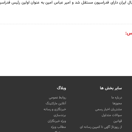
ن سال 1336 ، والیبال ایران دارای فدراسیون مستقل شد و امیر عباس امین به عنوان اولین رئیس فدراس
س:
سایر بخش ها
وبلاگ
درباره ما
روابط عمومی
مجوزها
آنلاین مارکتینگ
مشتریان اخبار رسمی
خبرنگاری و رسانه
سوالات متداول
برندسازی
قوانین
ویژه خبرنگاران
از رپورتاژ آگهی تا کمپین رسانه ای
مطالب ویژه