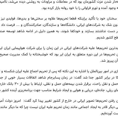
ار شدن عزت کشورمان بود که در معاملات و مراودات به روشنی دیده می‌شد، ناامی
جود آمده و تورم فراوانی را با خود روانه بازار کرده بود.
سخنان خود با تأکید براینکه قطعا تحریم‌ها علاوه بر سختی‌ها و بدی‌ها، فوایدی نیز 
ون شک به شرکت‌های ایرانی، دانشگاه‌ها و سازندگان، صادرکنندگان و ... فرصت داد تا
 در دست نداشتند بسازند و خودکفا شوند، به همین دلیل در ادامه شاهد توسعه ص
طح کشور شدیم.
ترین تحریم‌‌ها علیه شرکت‌های ایرانی در این زمان را برای شرکت هواپیمایی ایران ای
 تحریم‌ها در این دوره متعلق به ایران ایر بود که خوشبختانه با کمک مدیریت صحی
آن پیروز شد.
زی در امور بین‌الملل یا اشاره به این نکته که پس از تحریم اجماع علیه ایران شکسته و ار
ا در برابر کشور جدا شد گفت: در زمان پسابرجام شاهد اتفاقات بسیار خوبی از 
هزینه‌ها، خرید مستقیم، حمل و نقل راحت، برقرار شدن بیمه
ای ریلی، جاده‌ای، دریایی و هوایی و ایجاد شرایط مناسب جهت برنامه‌ریزی آینده کشور بو
بین رفتن تحریم‌ها تصویر ایرانی در خارج از کشور تغییر پیدا کرد گفت: امروز دولت آم
 دیگر قادر به ایجاد اجماعی مانند زمان تحریم علیه ایران نیست چرا که ما دیگر مانند
ت آورده‌ایم.