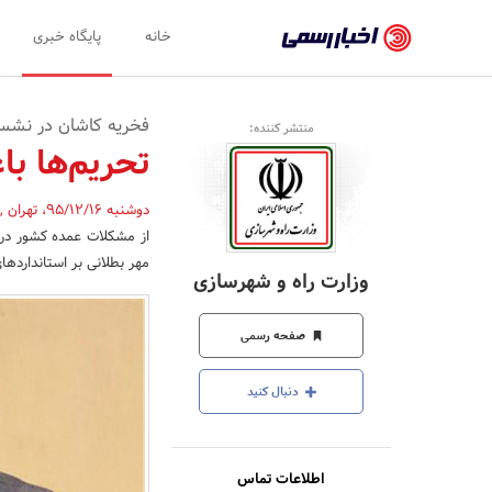
اخبار
خانه
پایگاه خبری
رسمی
-
فخریه کاشان در نشست
منتشر کننده:
اخبار
تحریم‌ها ب
تایید
دوشنبه 95/12/16
،
تهران
,
شده
از مشکلات عمده کشور در 
شرکت‌ها،
مهر بطلانی بر استانداردها
وزارت راه و شهرسازی
سازمان‌ها
و
صفحه رسمی
روابط
دنبال کنید
عمومی‌ها
اطلاعات تماس