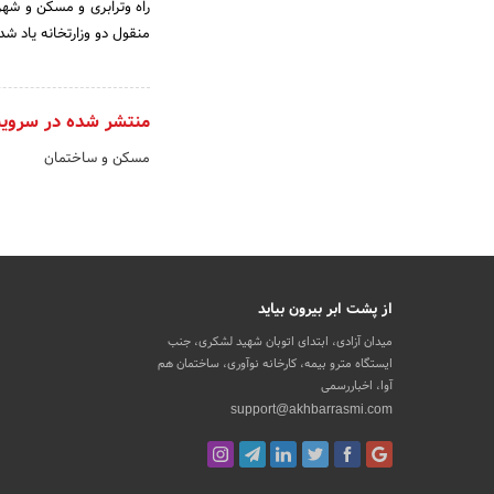
راه وترابری و مسکن و شهر
منقول دو وزارتخانه یاد شد
منتشر شده در سروی
مسکن و ساختمان
از پشت ابر بیرون بیاید
میدان آزادی، ابتدای اتوبان شهید لشکری، جنب
ایستگاه مترو بیمه، کارخانه نوآوری، ساختمان هم
آوا، اخباررسمی
support@akhbarrasmi.com