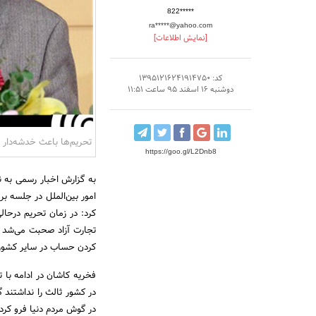
822*****
ra*****@yahoo.com
[نمایش اطلاعات]
کد: 13951216241914750
دوشنبه 16 اسفند 95 ساعت 11:51
تحریم‌ها باعث خدشه‌دار 
https://goo.gl/L2Dnb8
به گزارش اخبار رسمی به ن
امور بین‌الملل در جلسه بر
کرد: در زمان تحریم درحا
تجارت آزاد صحبت می‌شد د
کردن حساب در سایر کشوره
فخریه کاشان در ادامه با ت
در کشور ثالث را نداشتند 
در گوش مردم دنیا فرو کرده