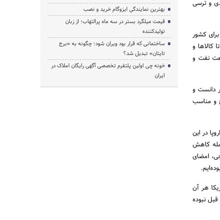
دی و ترسی
بهترین نمایندگی ایزوگام خرید و نصب
قیمت میلگرد بستر در سه ماه پرالتهاب؛ از زبان
تولیدکننده
برای کشور
ساختمانی که قرار بود ویران شود؛ چگونه به «برج
 کالاها و
تایتان» تبدیل شد؟
نعت نفت و
خونه چی اولین پلتفرم تخصصی آگهی رایگان املاک در
ایران
ر دانست و
ح و مناسب
وپا در این
جمله کاهش
‌های حمل و نقلی، ارتباط با بیش از ۳۰ بانک خارجی، امضای
ده‌ایم.
ریکا هر آن
 قبل نبوده