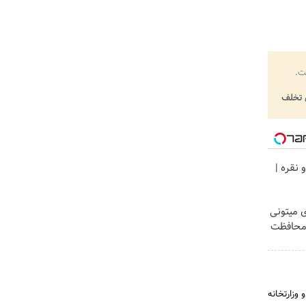
ت.
تخلف
 نقره |
ی میتونی
 محافظت
دو وزارتخانه