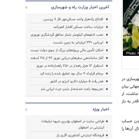
آخرین اخبار وزارت راه و شهرسازی
افتتاح یک‌هزار واحد مسکن‌مهر فاز ۸ پردیس
جزئیات ساخت مسکن اقشار کم‌درآمد
نصب تابلوهای کیلومتر شمار مناطق گردشگری نوروزی
ایرباس ۳۳۰ ایران‌ایر به زمین نشست
امکان تأمین مالی پروژه‌های بزرگ از سوی دولت نیست
آغاز ساماندهی سفرهای دریایی نوروز ۹۶ از ۲۵ اسفند‌
استقرار ۱۲ هزار راهدار در ۷۵۰ راهدارخانه در نوروز
برجام قرارداد ۹ سال بود تعلیق شده را زنده کرد
جستجو
هرسازی در
هدر رفت ۵ میلیارد دلاری انرژی در کشور
هانی بیان
تحریم‌ها باعث خدشه‌دار شدن عزت ایرانی شد
نداشت، از
در به باز
اخبار ویژه
 کردن حساب
طراحی سایت در اصفهان بهترین شیوه تبلیغات
اینترنتی در اصفهان
 آن‌ها را
فروشگاه اینترنتی کشاورزی اگری راز