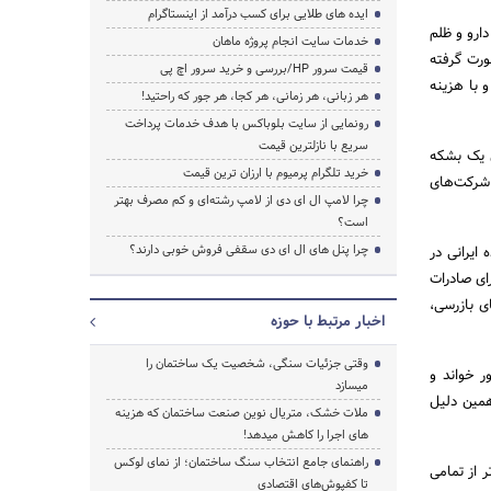
ایده های طلایی برای کسب درآمد از اینستاگرام
ارو و ظلم
خدمات سایت انجام پروژه ماهان
ورت گرفته
قیمت سرور HP/بررسی و خرید سرور اچ پی
و با هزینه
هر زبانی، هر زمانی، هر کجا، هر جور که راحتید!
رونمایی از سایت بلوباکس با هدف خدمات پرداخت
سریع با نازلترین قیمت
ی یک بشکه
خرید تلگرام پرمیوم با ارزان ترین قیمت
افزایش یافت که تنها با شرکت‌های
چرا لامپ ال ای دی از لامپ رشته‌ای و کم مصرف بهتر
است؟
چرا پنل های ال ای دی سقفی فروش خوبی دارند؟
ایرانی در
رای صادرات
ی بازرسی،
اخبار مرتبط با حوزه
وقتی جزئیات سنگی، شخصیت یک ساختمان را
ر خواند و
میسازد
همین دلیل
ملات خشک، متریال نوین صنعت ساختمان که هزینه‌
های اجرا را کاهش میدهد!
راهنمای جامع انتخاب سنگ ساختمان؛ از نمای لوکس
 از تمامی
تا کفپوش‌های اقتصادی