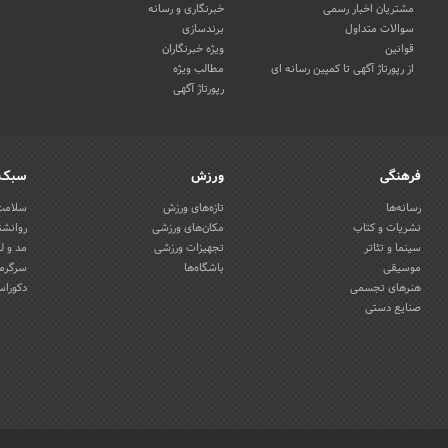
مشتریان اخبار رسمی
خبرنگاری و رسانه
سوالات متداول
برندسازی
قوانین
ویژه خبرنگاران
از رپورتاژ آگهی تا کمپین رسانه ای
مطالب ویژه
رپورتاژ آگهی
فرهنگی
ورزش
سبک 
رسانه‌ها
تازه‌های ورزش
سلامت 
نشریات و کتاب
مکان‌های ورزشی
روانشن
سینما و تئاتر
تجهیزات ورزشی
مد و ل
موسیقی
باشگاه‌ها
سرگرمی
هنرهای تجسمی
دکوراس
صنایع دستی