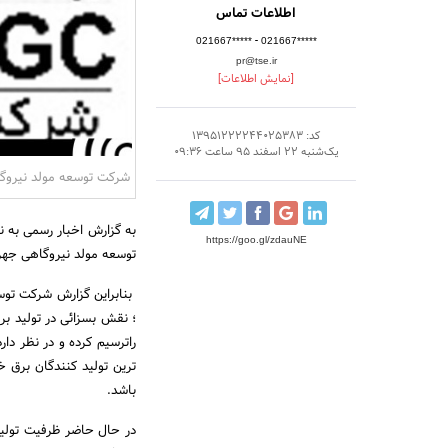
اطلاعات تماس
-
021667*****
021667*****
pr@tse.ir
[نمایش اطلاعات]
کد: 13951222244025383
یک‌شنبه 22 اسفند 95 ساعت 09:36
شرکت توسعه مولد نیروگ
https://goo.gl/zdauNE
توسعه مولد نیروگاهی جهرم 
بنابراین گزارش شرکت توس
؛ نقش بسزائی در تولید ب
راترسیم کرده و در نظر دار
ترین تولید کنندگان برق
باشد.