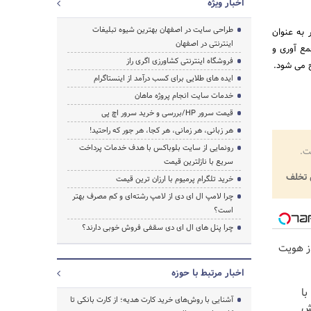
اخبار ویژه
طراحی سایت در اصفهان بهترین شیوه تبلیغات
اریخ (بیست و یکم اسفند 1395) شرکت مزبور به عنوان
اینترنتی در اصفهان
مع آوری و
فروشگاه اینترنتی کشاورزی اگری راز
ایده های طلایی برای کسب درآمد از اینستاگرام
خدمات سایت انجام پروژه ماهان
قیمت سرور HP/بررسی و خرید سرور اچ پی
هر زبانی، هر زمانی، هر کجا، هر جور که راحتید!
رونمایی از سایت بلوباکس با هدف خدمات پرداخت
ت.
سریع با نازلترین قیمت
تخلف
خرید تلگرام پرمیوم با ارزان ترین قیمت
چرا لامپ ال ای دی از لامپ رشته‌ای و کم مصرف بهتر
است؟
چرا پنل های ال ای دی سقفی فروش خوبی دارند؟
حراز هویت
اخبار مرتبط با حوزه
با
آشنایی با روش‌های خرید کارت هدیه؛ از کارت بانکی تا