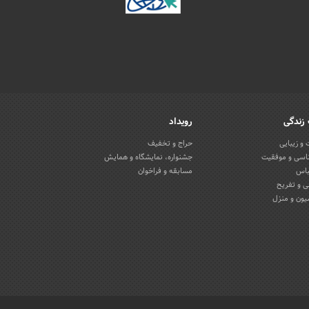
زندگی
رویداد
و زیبایی
حراج و تخفیف
اسی و موفقیت
جشنواره، نمایشگاه و همایش
باس
مسابقه و فراخوان
 و تفریح
یون و منزل