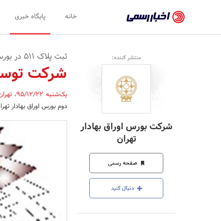
اخبار
خانه
پایگاه خبری
رسمی
-
ثبت پلاک 511 در بورس تهران
منتشر کننده:
اخبار
شرکت توسعه
تایید
یک‌شنبه 95/12/22
،
تهرا
شده
دوم بورس اوراق بهادار تهر
شرکت‌ها،
شرکت بورس اوراق بهادار
سازمان‌ها
تهران
و
صفحه رسمی
روابط
عمومی‌ها
دنبال کنید