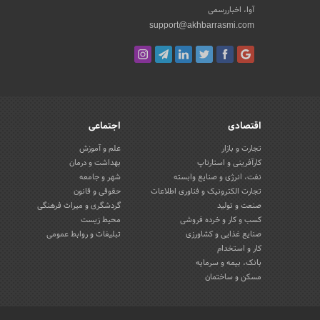
آوا، اخباررسمی
support@akhbarrasmi.com
اقتصادی
اجتماعی
تجارت و بازار
علم و آموزش
کارآفرینی و استارتاپ
بهداشت و درمان
نفت، انرژی و صنایع وابسته
شهر و جامعه
تجارت الکترونیک و فناوری اطلاعات
حقوقی و قانون
صنعت و تولید
گردشگری و میراث فرهنگی
کسب و کار و خرده فروشی
محیط زیست
صنایع غذایی و کشاورزی
تبلیغات و روابط عمومی
کار و استخدام
بانک، بیمه و سرمایه
مسکن و ساختمان