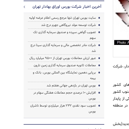
آخرین اخبار شرکت بورس اوراق بهادار تهران
سایت بورس تهران تنها مرجع رسمی اعلام عرضه اولیه
شرکت توسعه مولد نیروگاهی جهرم درج شد
جستجو
تصویب گواهی سپرده‌ و صندوق سرمایه گذاری تک
سهم
شرکت مادر تخصصی مالی و سرمایه گذاری سینا درج
شد
عبور ارزش معاملات بورس تهران از 9500 میلیارد ریال
معاملات ثانویه صندوق سرمایه گذاری زمین نارون
1395 هیئت پذیرش اوراق بهادار، شرکت
برپایی دهمین نمایشگاه بین المللی بورس، بانک و
بیمه
 های کشور
بورس تهران در بازدهی جهانی هفتم شد
جنوب کشور
افزایش 10 درصدی حجم معاملات هفتگی سهام در
 از پایدار
بورس
در منطقه
تصویب سود نقدی 232 هزار میلیاردی توسط ناشران
بورس
احداث واحدهای جدید(بخش