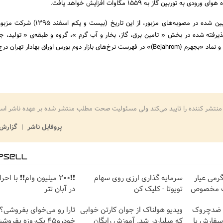
توربین گاز به 1559 مگاوات افزایش خواهد یافت.
با توجه به احراز موارد تعیین شده در مصوبه‌های مزبور، از این ت
یرفته شده در بخش « تامین برق، گاز، بخار و آب گرم »، گروه و طبقه‌ی « تولید، ج
منتشر کننده را تایید می‌کند ولی مسئولیت صحت مطلب منتشر شده بر عهده ناشر اس
پروفایل ناشر
گزارش 
د شمش زیوتو ۰.۵ گرمی عیار
سرمایه گذاری ارزی روی سهام
❗❗200 میلیون وام❗❗ با ا
تویوتا - کلیک کن
در آبان تتر
با کرم ضدچروک
ویدیو هولناک از جوان کارتن خوابی
تارا رو می‌خوای بفروشی؟ 
د(سفارش با
که میلیاردر شد. آموزش رایگان
خودرو۴۵ یک‌روزه بفروشش