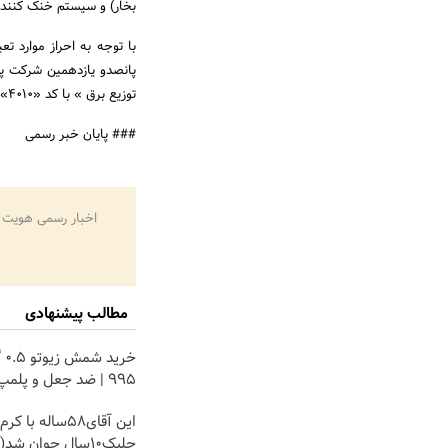
بخار) و سیستم خنک کننده هوای ورودی به 
پانصدو یازدهمین شرکت پذ
توزیع برق » با کد «4010» و نماد «بجهرم (Bejahrom)» در فهرست نرخ‌های بازار دوم بورس اوراق بهادار تهران درج می­ شود.
### پایان خبر رسمی
اخبار رسمی هویت 
مطالب پیشنهادی
خری
۹۹۵ | ضد جعل و پلمپ مخصوص
این آقای58ساله 
جلبک10سال جوان ش