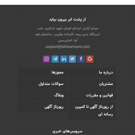
از پشت ابر بیرون بیاید
میدان آزادی، ابتدای اتوبان شهید لشکری، جنب
ایستگاه مترو بیمه، کارخانه نوآوری، ساختمان هم
آوا، اخباررسمی
support@akhbarrasmi.com
درباره ما
مجوزها
مشتریان
سوالات متداول
قوانین و مقررات
وبلاگ
از رپورتاژ آگهی تا کمپین
رپورتاژ آگهی
رسانه ای
سرویس‌های خبری