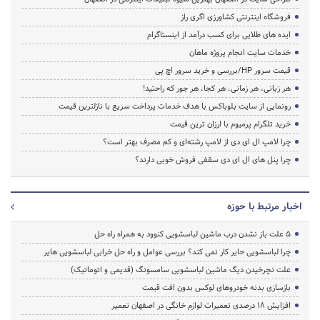
فروشگاه اینترنتی کشاورزی اگری راز
ایده های طلایی برای کسب درآمد از اینستاگرام
خدمات سایت انجام پروژه ماهان
قیمت سرور HP/بررسی و خرید سرور اچ پی
هر زبانی، هر زمانی، هر کجا، هر جور که راحتید!
رونمایی از سایت بلوباکس با هدف خدمات پرداخت سریع با نازلترین قیمت
خرید تلگرام پرمیوم با ارزان ترین قیمت
چرا لامپ ال ای دی از لامپ رشته‌ای و کم مصرف بهتر است؟
چرا پنل های ال ای دی سقفی فروش خوبی دارند؟
اخبار مرتبط با حوزه
5 علت باز نشدن درب ماشین لباسشویی کنوود به همراه راه حل
چرا لباسشویی حایر کار نمی کند؟ بررسی عوامل و راه حل خرابی لباسشویی هایر
علت نچرخیدن دیگ ماشین لباسشویی سامسونگ (قدیمی و اتوماتیک)
بازسازی بدنه خودروهای لوکس بدون افت قیمت
افزایش ۱۸ درصدی تعمیرات لوازم خانگی در اصفهان تعمیر