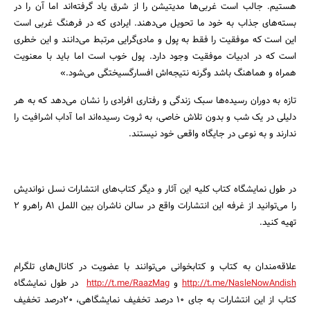
هستیم. جالب است غربی‌ها مدیتیشن را از شرق یاد گرفته‌اند اما آن را در
بسته‌های جذاب به خود ما تحویل می‌دهند. ایرادی که در فرهنگ غربی است
این است که موفقیت را فقط به پول و مادی‌گرایی مرتبط می‌دانند و این خطری
است که در ادبیات موفقیت وجود دارد. پول خوب است اما باید با معنویت
همراه و هماهنگ باشد وگرنه نتیجه‌اش افسارگسیختگی می‌شود.»
تازه به دوران رسیده‌ها سبک زندگی و رفتاری افرادی را نشان می‌دهد که به هر
دلیلی در یک شب و بدون تلاش خاصی، به ثروت رسیده‌اند اما آداب اشرافیت را
ندارند و به نوعی در جایگاه واقعی خود نیستند.
در طول نمایشگاه کتاب کلیه این آثار و دیگر کتاب‌های انتشارات نسل نواندیش
را می‌توانید از غرفه این انتشارات واقع در سالن ناشران بین اللمل A1 راهرو ۲
تهیه کنید.
علاقه‌مندان به کتاب و کتابخوانی می‌توانند با عضویت در کانال‌های تلگرام
http://t.me/NasleNowAndish
و
http://t.me/RaazMag
در طول نمایشگاه
کتاب از این انتشارات به جای ۱۰ درصد تخفیف نمایشگاهی، ۲۰درصد تخفیف