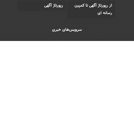
از رپورتاژ آگهی تا کمپین
رپورتاژ آگهی
رسانه ای
سرویس‌های خبری
اقتصادی
اجتماعی
فرهنگی
ورزش
سبک زندگی
رویداد
Copyright © 2013 - 2026 Akhbar Rasmi
All Rights Reserved