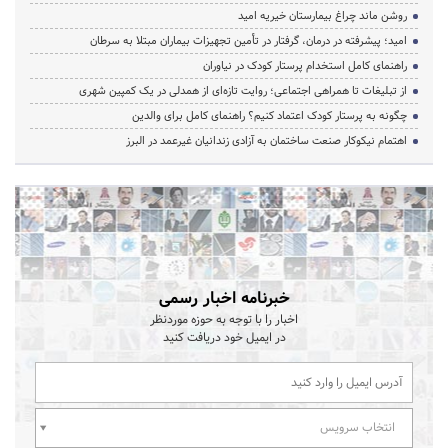
روشن ماند چراغ بیمارستان خیریه امید
امید؛ پیشرفته در درمان، گرفتار در تأمین تجهیزات بیماران مبتلا به سرطان
راهنمای کامل استخدام پرستار کودک در نیاوران
از تبلیغات تا همراهی اجتماعی؛ روایت تازه‌ای از همدلی در یک کمپین شهری
چگونه به پرستار کودک اعتماد کنیم؟ راهنمای کامل برای والدین
اهتمام نیکوکار صنعت ساختمان به آزادی زندانیان غیرعمد در البرز
خبرنامه اخبار رسمی
اخبار را با توجه به حوزه موردنظر
در ایمیل خود دریافت کنید
انتخاب سرویس