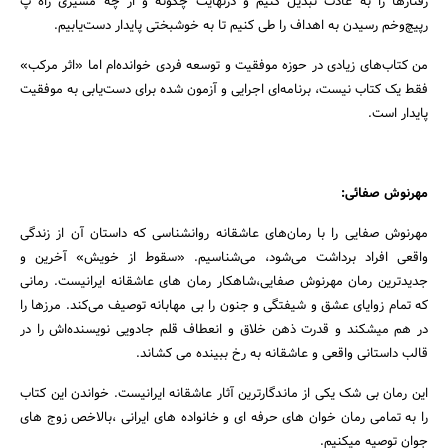
رفتارها را به عادت تبدیل کنیم و درنهایت چگونه و از چه مسیری راه پ
رپیچ‌وخم رسیدن به اهداف را طی کنیم تا به خوشبختی پایدار دست‌یابیم.
من کتاب‌های زیادی در حوزه موفقیت و توسعه فردی خوانده‌ام اما «اثر مرکب»
فقط یک کتاب نیست، برنامه‌ای اجرایی و آزمون شده برای دست‌یابی به موفقیت
پایدار است.
مهرنوش صفائی:
مهرنوش صفایی را با رمان‌های عاشقانه روانشناسی که داستان آن از زندگی
واقعی افراد برداشت می‌شود، می‌شناسیم. «سقوط از خویش» آخرین و
جدیدترین رمان مهرنوش صفایی،شاهکار رمان های عاشقانه ایرانیست. رمانی
که تمام زوایای عشق و شیفتگی و جنون را بی مهابانه توصیف می‌کند. مرزها را
در هم میشکند و قدرت ذهن خلاق و انعطاف قلم جادویی نویسنده‌اش را در
قالب داستانی واقعی و عاشقانه به رخ ببینده می کشاند.
این رمان بی شک یکی از ماندگارترین آثار عاشقانه ایرانیست. خواندن این کتاب
را به تمامی رمان خوان های حرفه ای و خانواده های ایرانی ،بالاخص زوج های
جوان توصیه میکنیم.