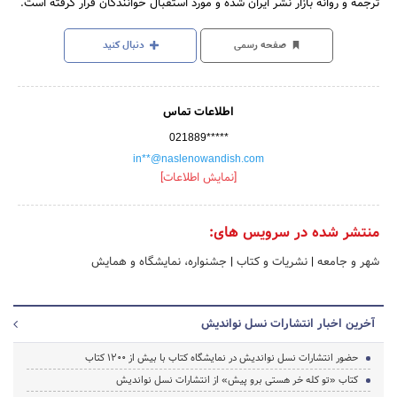
ترجمه و روانه بازار نشر ایران شده و مورد استقبال خوانندگان قرار گرفته است.
صفحه رسمی
دنبال کنید
اطلاعات تماس
021889*****
in**@naslenowandish.com
[نمایش اطلاعات]
منتشر شده در سرویس های:
شهر و جامعه
|
نشریات و کتاب
|
جشنواره، نمایشگاه و همایش
آخرین اخبار انتشارات نسل نواندیش
حضور انتشارات نسل نواندیش در نمایشگاه کتاب با بیش از 1200 کتاب
کتاب «تو کله خر هستی برو پیش» از انتشارات نسل نواندیش