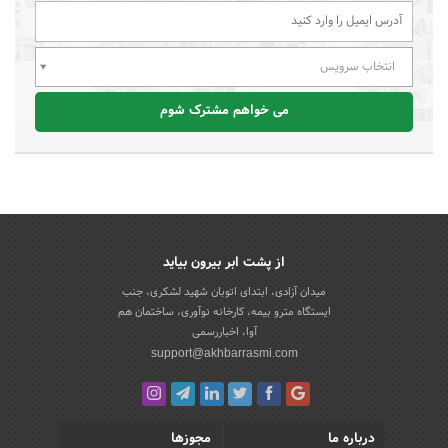
انتخاب سرویس
می خواهم مشترک شوم
از پشت ابر بیرون بیاید
میدان آزادی، ابتدای اتوبان شهید لشکری، جنب
ایستگاه مترو بیمه، کارخانه نوآوری، ساختمان هم
آوا، اخباررسمی
support@akhbarrasmi.com
درباره ما
مجوزها