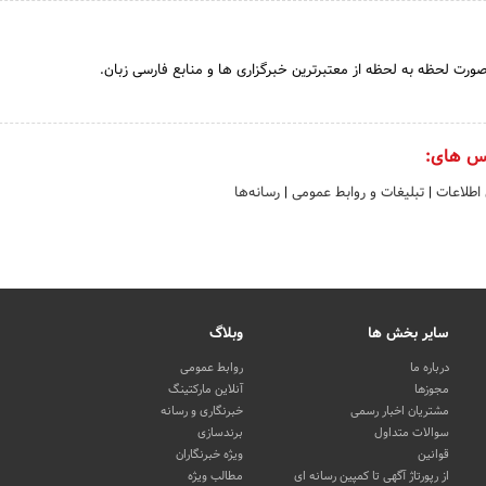
 صورت لحظه به لحظه از معتبرترین خبرگزاری ها و منابع فارسی زبان.
س های:
 اطلاعات
|
تبلیغات و روابط عمومی
|
رسانه‌ها
سایر بخش ها
وبلاگ
درباره ما
روابط عمومی
مجوزها
آنلاین مارکتینگ
مشتریان اخبار رسمی
خبرنگاری و رسانه
سوالات متداول
برندسازی
قوانین
ویژه خبرنگاران
از رپورتاژ آگهی تا کمپین رسانه ای
مطالب ویژه