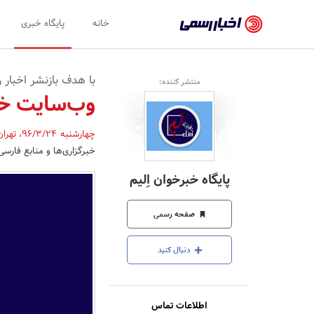
اخبار
خانه
پایگاه خبری
رسمی
-
با هدف بازنشر اخبار ر
منتشر کننده:
اخبار
وب‌سایت خبرخ
تایید
چهارشنبه 96/3/24
،
تهرا
شده
خبرگزاری‌ها و منابع فارسی‌
شرکت‌ها،
پایگاه خبرخوان اِلیم
سازمان‌ها
و
صفحه رسمی
روابط
دنبال کنید
عمومی‌ها
اطلاعات تماس