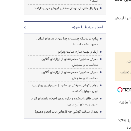
است؟
چرا پنل های ال ای دی سقفی فروش خوبی دارند؟
ال افزایش
اخبار مرتبط با حوزه
پراپ تریدینگ چیست و چرا بین تریدرهای ایرانی
محبوب شده است؟
ارتقا و بهینه سازی سایت وبرانو
معرفی سنجور؛ مجموعه‌ای از ابزارهای آنلاین
ت.
محاسبات و سنجش
تخلف
معرفی سنجور؛ مجموعه‌ای از ابزارهای آنلاین
محاسبات و سنجش
ردیابی گوشی سرقتی در مشهد | سریع‌ترین روش پیدا
کردن موبایل گمشده
خرید طلای آب‌شده و نقره بدون اجرت؛ راهنمای کار با
ایمپلنت دندان با اقساط 12 ماهه
سرویس طلای آپِ اینوی
بعد از سرقت گوشی چه کارهایی باید انجام دهیم؟
شامپو جلبک اسپیرولینارو با ۴۵٪
ده