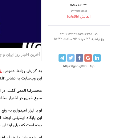
021772*****
in**@elim.ir
[نمایش اطلاعات]
کد: 13960323251707318
چهارشنبه 24 خرداد 96 ساعت 15:32
آخرین اخبار روز ایران و 
https://goo.gl/8bERq6
به گزارش روابط عمومی
خب
این وب‌سایت به نشانی www.Elim.ir در حوزه اخبار و اطلاع‌رسانی خبر داد.
منبع خبری در اختیار مخاط
او با ابراز امیدواری به رف
این پایگاه اینترنتی ایج
بوده است که برای ارتقا
او ادامه داد: با هدف اطل