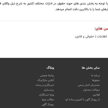
 توجه به بخش بندی های حوزه حقوق، در ادارات مختلف کشور به شرح ذیل وکلای ف
های شما را با بالاترین دقت انجام میدهد.
س های:
 اطلاعات
|
حقوقی و قانون
سایر بخش ها
وبلاگ
درباره ما
روابط عمومی
مجوزها
آنلاین مارکتینگ
مشتریان اخبار رسمی
خبرنگاری و رسانه
سوالات متداول
برندسازی
قوانین
ویژه خبرنگاران
از رپورتاژ آگهی تا کمپین رسانه ای
مطالب ویژه
رپورتاژ آگهی