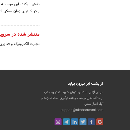
نقش میکند، این موسسه با
و در کمترین زمان ممکن کار
منتشر شده در سروی
تجارت الکترونیک و فناوری
از پشت ابر بیرون بیاید
میدان آزادی، ابتدای اتوبان شهید لشکری، جنب
ایستگاه مترو بیمه، کارخانه نوآوری، ساختمان هم
آوا، اخباررسمی
support@akhbarrasmi.com