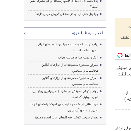
چرا لامپ ال ای دی از لامپ رشته‌ای و کم مصرف بهتر
است؟
چرا پنل های ال ای دی سقفی فروش خوبی دارند؟
ت.
اخبار مرتبط با حوزه
تخلف
پراپ تریدینگ چیست و چرا بین تریدرهای ایرانی
محبوب شده است؟
ارتقا و بهینه سازی سایت وبرانو
معرفی سنجور؛ مجموعه‌ای از ابزارهای آنلاین
ی میتونی
محاسبات و سنجش
محافظت
معرفی سنجور؛ مجموعه‌ای از ابزارهای آنلاین
محاسبات و سنجش
ردیابی گوشی سرقتی در مشهد | سریع‌ترین روش پیدا
از
کردن موبایل گمشده
خرید طلای آب‌شده و نقره بدون اجرت؛ راهنمای کار با
سرویس طلای آپِ اینوی
بعد از سرقت گوشی چه کارهایی باید انجام دهیم؟
 حقوقی ایفای