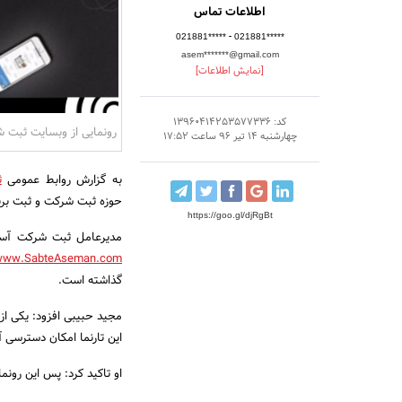
اطلاعات تماس
-
021881*****
021881*****
asem*******@gmail.com
[نمایش اطلاعات]
کد: 13960414253577336
رونمایی از وبسایت ثبت
چهارشنبه 14 تیر 96 ساعت 17:52
به گزارش روابط عمومی
ث
حوزه ثبت شرکت و ثبت برند 
https://goo.gl/djRgBt
مدیرعامل ثبت شرکت آسما
www.SabteAseman.com
گذاشته است.
مجید حبیبی افزود: یکی از م
این تارنما امکان دسترسی آ
او تاکید کرد: پس این رونمایی به دنبال ار