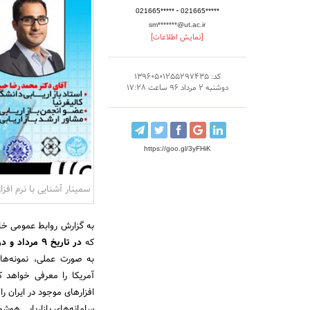
-
021665*****
021665*****
sm*******@ut.ac.ir
[نمایش اطلاعات]
کد: 13960501255297435
دوشنبه 2 مرداد 96 ساعت 17:28
https://goo.gl/3yFHiK
سمینار آشنایی با نرم افزا
به گزارش روابط عمومی خانه
که
در تاریخ 9 مرداد و در دانشگاه صنعتی شریف
به صورت عملی، نمونه‌هایی
آمریکا را معرفی خواهد کر
افزارهای موجود در ایران را
سامانه‌های بازاریابی هوش