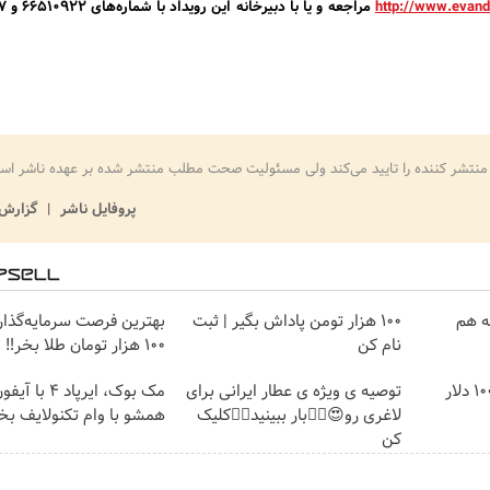
http://www.evan
مراجعه 
منتشر کننده را تایید می‌کند ولی مسئولیت صحت مطلب منتشر شده بر عهده ناشر اس
پروفایل ناشر
گزارش 
مه هم
100 هزار تومن پاداش بگیر | ثبت
بهترین فرصت سرمایه‌گذاری
نام کن
100 هزار تومان طلا بخر‼️
گردونه رو بچرخون و 1000 دلار
توصیه ی ویژه ی عطار ایرانی برای
لاغری رو😍✌🏻بار ببینید👈🏻کلیک
همشو با وام تکنولایف بخ
کن