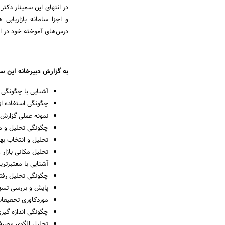
در انتهای این سمینار دکت
و اجزا سامانه بازاریابی
درس‌های آموخته خود در ای
به گزارش دبیرخانه این س
آشنایی با چگونگی ت
چگونگی استفاده از نرم افزار GFK MRI و BAO ESRI در شناسای
نمونه عملی گزارش نرم افزار GFK MRI و ESRI
چگونگی تحلیل و مدیریت ع
تحلیل و انتخاب بهترین رسا
تحلیل مکانی بازار و مش
آشنایی با معتبرترین
چگونگی تحلیل رفتا
پایش و بررسی تسهی
موردکاوری تحقیقات
چگونگی اندازه گیر
تحلیل الگوی مصرف خ