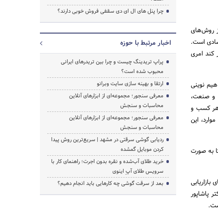
جستجو
چرا پنل های ال ای دی سقفی فروش خوبی دارند؟
ز روش‌های
صادی است.
اخبار مرتبط با حوزه
ر کند امری
پراپ تریدینگ چیست و چرا بین تریدرهای ایرانی
محبوب شده است؟
ارتقا و بهینه سازی سایت وبرانو
هیم نوینی
ر و صنعت،
معرفی سنجور؛ مجموعه‌ای از ابزارهای آنلاین
محاسبات و سنجش
 هر کسب و
معرفی سنجور؛ مجموعه‌ای از ابزارهای آنلاین
 موارد، این
محاسبات و سنجش
ردیابی گوشی سرقتی در مشهد | سریع‌ترین روش پیدا
کردن موبایل گمشده
کا به صورت
خرید طلای آب‌شده و نقره بدون اجرت؛ راهنمای کار با
سرویس طلای آپِ اینوی
کت‌ تخصصی در حوزه‌های بازاریابی
بعد از سرقت گوشی چه کارهایی باید انجام دهیم؟
ر پاشاپور