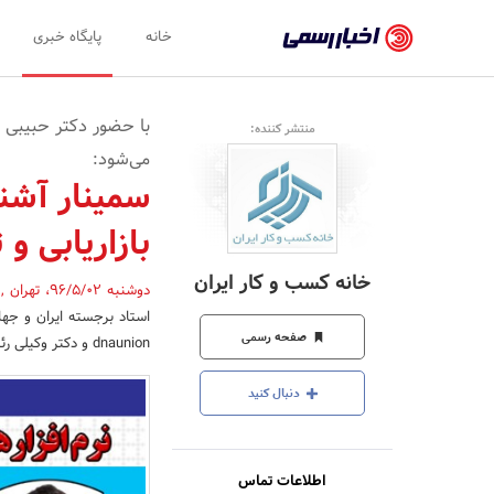
اخبار
خانه
پایگاه خبری
رسمی
-
با حضور دکتر حبیبی اس
منتشر کننده:
اخبار
می‌شود:
تایید
سمینار آشنا
شده
بازاریابی و 
شرکت‌ها،
خانه کسب و کار ایران
دوشنبه 96/5/02
،
تهران
,
سازمان‌ها
استاد برجسته ایران و جهان
و
صفحه رسمی
dnaunion و دکتر وکیلی رئیس هیات مدیره شرکت تمهید، به آموزش ابزار تبلیغات در دنیای نوین خواهند پرداخت.
روابط
دنبال کنید
عمومی‌ها
اطلاعات تماس