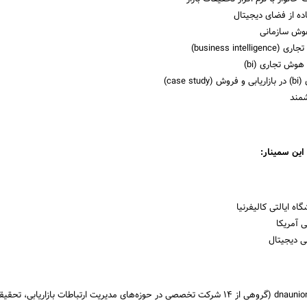
ده از فضای دیجیتال
هوش سازمانی
business int)
هوش تجاری (bi)
case )
شمند
این سمینار:
گاه ایالتی کالیفرنیا
ی آمریکا
بی دیجیتال
مدیر عامل گروه dnaunion (گروهی از 14 شرکت‌ تخصصی در حوزه‌های مدیریت ارتباطات بازاریابی، تح