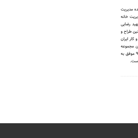
ده مدیریت
یریت خانه
ید رضایی
ین طراح و
کار ایران
ین مجموعه
برنامه های آموزشی کاملا خاص و تخصصی طراحی و اجرا می شود. خانه کسب و کار ایران در سال های 94 و 95 موفق به