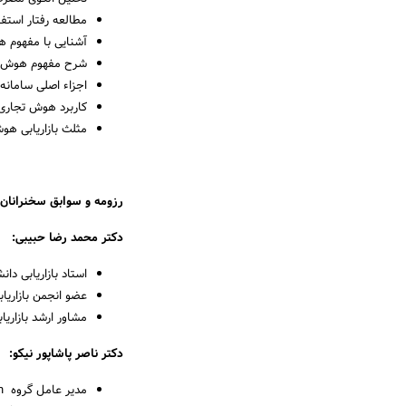
مطالعه رفتار استفا
آشنایی با مفهوم 
شرح مفهوم هوش تجاری (elligence
اجزاء اصلی سامانه 
کاربرد هوش تجاری (bi) در بازاریابی و فروش (study
مثلث بازاریابی هو
رزومه و سوابق سخنرانان 
دکتر محمد رضا حبیبی:
استاد بازاریابی دانش
عضو انجمن بازاریاب
مشاور ارشد بازاریا
دکتر ناصر پاشاپور نیکو: