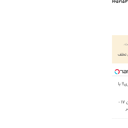
و یا با دبیرخانه این رویداد با شماره‌های ۶۶۵۱۰۹۲۲ و ۶۶۵۲۱۵۳۷
ت.
تخلف
‼️ با
مک بوک، ایرپاد 4 با آیفون 17 -
ر