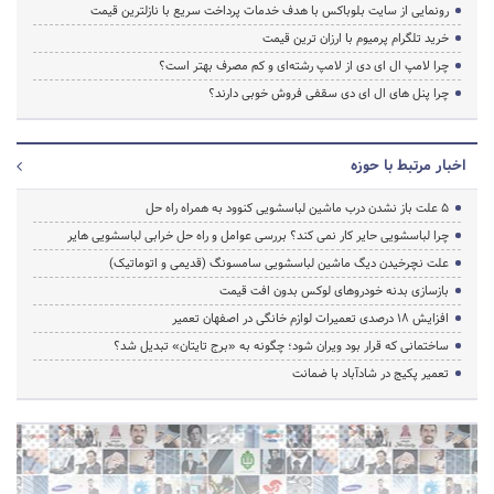
رونمایی از سایت بلوباکس با هدف خدمات پرداخت سریع با نازلترین قیمت
خرید تلگرام پرمیوم با ارزان ترین قیمت
چرا لامپ ال ای دی از لامپ رشته‌ای و کم مصرف بهتر است؟
چرا پنل های ال ای دی سقفی فروش خوبی دارند؟
اخبار مرتبط با حوزه
5 علت باز نشدن درب ماشین لباسشویی کنوود به همراه راه حل
چرا لباسشویی حایر کار نمی کند؟ بررسی عوامل و راه حل خرابی لباسشویی هایر
علت نچرخیدن دیگ ماشین لباسشویی سامسونگ (قدیمی و اتوماتیک)
بازسازی بدنه خودروهای لوکس بدون افت قیمت
افزایش ۱۸ درصدی تعمیرات لوازم خانگی در اصفهان تعمیر
ساختمانی که قرار بود ویران شود؛ چگونه به «برج تایتان» تبدیل شد؟
تعمیر پکیج در شادآباد با ضمانت