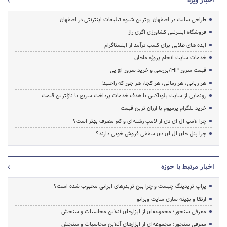
اخبار ویژه
طراحی سایت در اصفهان بهترین شیوه تبلیغات اینترنتی در اصفهان
فروشگاه اینترنتی کشاورزی اگری راز
ایده های طلایی برای کسب درآمد از اینستاگرام
خدمات سایت انجام پروژه ماهان
قیمت سرور HP/بررسی و خرید سرور اچ پی
هر زبانی، هر زمانی، هر کجا، هر جور که راحتید!
رونمایی از سایت بلوباکس با هدف خدمات پرداخت سریع با نازلترین قیمت
خرید تلگرام پرمیوم با ارزان ترین قیمت
چرا لامپ ال ای دی از لامپ رشته‌ای و کم مصرف بهتر است؟
چرا پنل های ال ای دی سقفی فروش خوبی دارند؟
اخبار مرتبط با حوزه
پراپ تریدینگ چیست و چرا بین تریدرهای ایرانی محبوب شده است؟
ارتقا و بهینه سازی سایت وبرانو
معرفی سنجور؛ مجموعه‌ای از ابزارهای آنلاین محاسبات و سنجش
معرفی سنجور؛ مجموعه‌ای از ابزارهای آنلاین محاسبات و سنجش