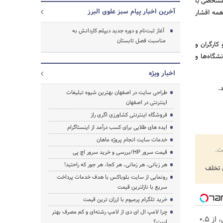
 مشخصی با
آخرین اخبار پیام سبز علوی البرز
همه اقشار
جستجو
آغاز ثبت‌نام و دوره جدید دیپلم کاردانش به
مناسبت فصل تابستان
کارگران و
نشگاه‌ها و
اخبار ویژه
طراحی سایت در اصفهان بهترین شیوه تبلیغات
اینترنتی در اصفهان
فروشگاه اینترنتی کشاورزی اگری راز
ایده های طلایی برای کسب درآمد از اینستاگرام
خدمات سایت انجام پروژه ماهان
ت.
قیمت سرور HP/بررسی و خرید سرور اچ پی
هر زبانی، هر زمانی، هر کجا، هر جور که راحتید!
تخلف
رونمایی از سایت بلوباکس با هدف خدمات پرداخت
سریع با نازلترین قیمت
خرید تلگرام پرمیوم با ارزان ترین قیمت
چرا لامپ ال ای دی از لامپ رشته‌ای و کم مصرف بهتر
خرید شمش پلمپ طلاسی، از ۰.۵
است؟