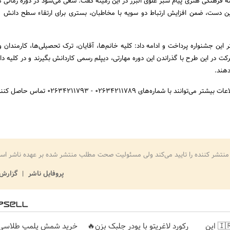
سه فرهنگی هنری پیام سبز علوی البرز در این زمینه گفت: سعی می‌شود در دوره زمانی
 این دست، ضمن افزایش ارتباط دو سویه با مخاطبان، بستری برای ارتقاء سطح دانش 
این جشنواره پرداخت و ادامه داد: کلیه خانم‌ها، آقایان، ترک تحصیلی‌ها، کارمندان و 
رکت در این طرح با گذراندن این دوره مهارتی، دیپلم رسمی کاردانش بگیرند و در کلیه دا
دهند.
د با شماره‌های 02634211789 - 02634211793 تماس حاصل کنند.
منتشر کننده را تایید می‌کند ولی مسئولیت صحت مطلب منتشر شده بر عهده ناشر اس
پروفایل ناشر
گزارش 
برای اولین بار در ایران🇮🇷 این
رکورد لاغریتو با پودر جلبک بزن🔥