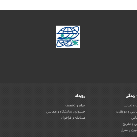
زندگی
رویداد
و زیبایی
حراج و تخفیف
اسی و موفقیت
جشنواره، نمایشگاه و همایش
باس
مسابقه و فراخوان
 و تفریح
یون و منزل