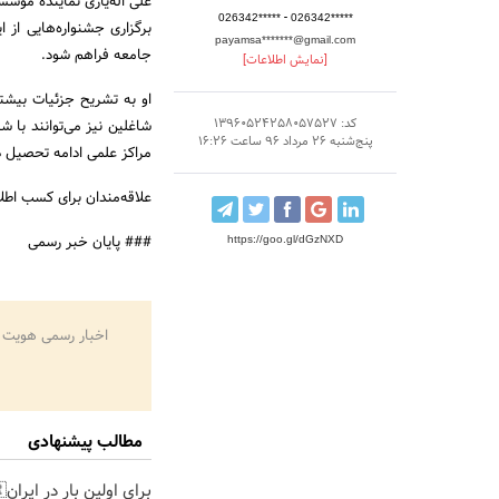
علی اله‌یاری نماینده موس
-
026342*****
026342*****
برگزاری جشنواره‌هایی از
payamsa*******@gmail.com
جامعه فراهم شود.
[نمایش اطلاعات]
او به تشریح جزئیات بیشتر 
کد: 13960524258057527
شاغلین نیز می‌توانند با ش
پنج‌شنبه 26 مرداد 96 ساعت 16:26
مراکز علمی ادامه تحصیل 
علاقه‌مندان برای کسب اطلاعات بیشتر می‌توانن
### پایان خبر رسمی
https://goo.gl/dGzNXD
اخبار رسمی هویت 
مطالب پیشنهادی