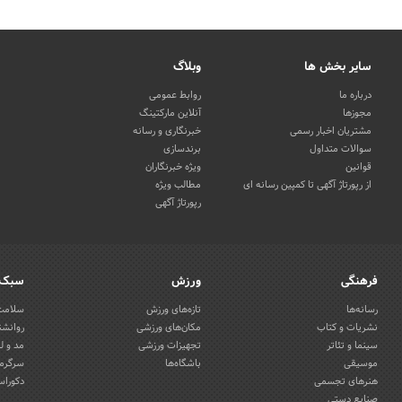
سایر بخش ها
وبلاگ
درباره ما
روابط عمومی
مجوزها
آنلاین مارکتینگ
مشتریان اخبار رسمی
خبرنگاری و رسانه
سوالات متداول
برندسازی
قوانین
ویژه خبرنگاران
از رپورتاژ آگهی تا کمپین رسانه ای
مطالب ویژه
رپورتاژ آگهی
فرهنگی
ورزش
سبک 
رسانه‌ها
تازه‌های ورزش
سلامت 
نشریات و کتاب
مکان‌های ورزشی
روانشن
سینما و تئاتر
تجهیزات ورزشی
مد و ل
موسیقی
باشگاه‌ها
سرگرمی
هنرهای تجسمی
دکوراس
صنایع دستی