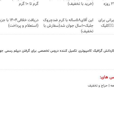
دکتر کرم ترمیم کننده 23 روزه
(خرید با تخفیف)
گرم تا ۱۰ گرم
رانی برای
این آقای58ساله با کرم ضدچروک
دریافت خلافی۴۰۴
👈🏻کلیک
جلبک10سال جوان شد(سفارش با
(استعلام و پرداخت)
تخفیف)
ی کاردانش گرافیک کامپیوتری تکمیل کننده دروس تخصصی برای گرفتن دیپلم رسمی جهت
س های:
عه
|
حراج و تخفیف