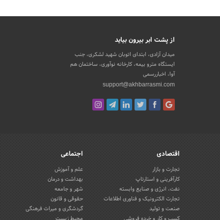
از پشت ابر بیرون بیاید
میدان آزادی، ابتدای اتوبان شهید لشکری، جنب
ایستگاه مترو بیمه، کارخانه نوآوری، ساختمان هم
آوا، اخباررسمی
support@akhbarrasmi.com
اقتصادی
اجتماعی
تجارت و بازار
علم و آموزش
کارآفرینی و استارتاپ
بهداشت و درمان
نفت، انرژی و صنایع وابسته
شهر و جامعه
تجارت الکترونیک و فناوری اطلاعات
حقوقی و قانون
صنعت و تولید
گردشگری و میراث فرهنگی
کسب و کار و خرده فروشی
محیط زیست