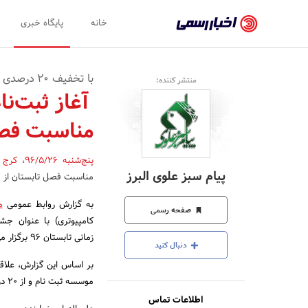
اخبار
خانه
پایگاه خبری
رسمی
-
با تخفیف‌ 20 درصدی دوره مهارتی گرافیک کامپیوتری و از 20 مرداد 96 آغاز می‌شود:
منتشر کننده:
اخبار
آغاز ثبت‌نا
تایید
مناسبت فص
شده
شرکت‌ها،
پنج‌شنبه 96/5/26
،
کرج
پیام سبز علوی البرز
مناسبت فصل تابستان از 20 مرداد 96 آغاز و تا 31 شهریور 96 در استان البرز ادامه دارد.
سازمان‌ها
به گزارش روابط عمومی
م
و
صفحه رسمی
کامپیوتری) با عنوان جش
روابط
زمانی تابستان 96 برگزار می‌شود.
دنبال کنید
عمومی‌ها
بر اساس این گزارش، علاقه
موسسه ثبت نام و از 20 درصد تخفیف بهره‌مند شوند.
اطلاعات تماس