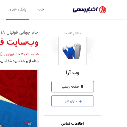
اخبار
خانه
پایگاه خبری
رسمی
-
جام جهانی فوتبال 2018 را راحت دنبال کنید
منتشر کننده:
اخبار
وب‌سایت فار
تایید
شنبه 96/6/04
،
تهران
,
(ا
شده
راه‌اندازی شده بود 15 آبان‌ماه امسال به صورت رسمی کار خود را آغاز می‌کند.
شرکت‌ها،
وب آرا
سازمان‌ها
و
صفحه رسمی
روابط
دنبال کنید
عمومی‌ها
اطلاعات تماس