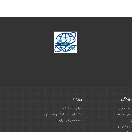
زندگی
رویداد
و زیبایی
حراج و تخفیف
اسی و موفقیت
جشنواره، نمایشگاه و همایش
باس
مسابقه و فراخوان
 و تفریح
یون و منزل