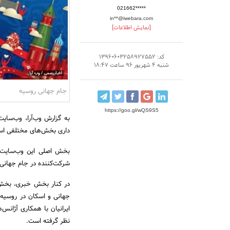
021662*****
in**@iwebara.com
[نمایش اطلاعات]
کد: 13960603258927552
شنبه 4 شهریور 96 ساعت 18:47
جام جهانی روسیه
https://goo.gl/wQS9S5
داری بخش‌های مختلفی است 
بخش اصلی این وب‌سایت پ
شرکت‌کننده در جام جهانی 
در کنار بخش خبری، بخش ت
جهانی و اسکان در روسیه
ایرانیان با همکاری آژانس
نظر گرفته است.