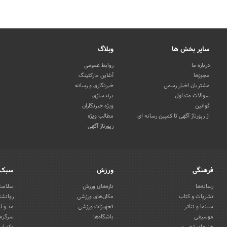
سایر بخش ها
وبلاگ
درباره ما
روابط عمومی
مجوزها
آنلاین مارکتینگ
مشتریان اخبار رسمی
خبرنگاری و رسانه
سوالات متداول
برندسازی
قوانین
ویژه خبرنگاران
از رپورتاژ آگهی تا کمپین رسانه ای
مطالب ویژه
رپورتاژ آگهی
فرهنگی
ورزش
سبک 
رسانه‌ها
تازه‌های ورزش
سلامت 
نشریات و کتاب
مکان‌های ورزشی
روانشن
سینما و تئاتر
تجهیزات ورزشی
مد و ل
موسیقی
باشگاه‌ها
سرگرمی
هنرهای تجسمی
دکوراس