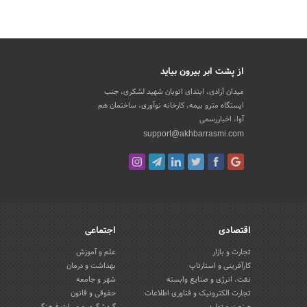
از پشت ابر بیرون بیاید
میدان آزادی، ابتدای اتوبان شهید لشکری، جنب
ایستگاه مترو بیمه، کارخانه نوآوری، ساختمان هم
آوا، اخباررسمی
support@akhbarrasmi.com
اقتصادی
اجتماعی
تجارت و بازار
علم و آموزش
کارآفرینی و استارتاپ
بهداشت و درمان
نفت، انرژی و صنایع وابسته
شهر و جامعه
تجارت الکترونیک و فناوری اطلاعات
حقوقی و قانون
صنعت و تولید
گردشگری و میراث فرهنگی