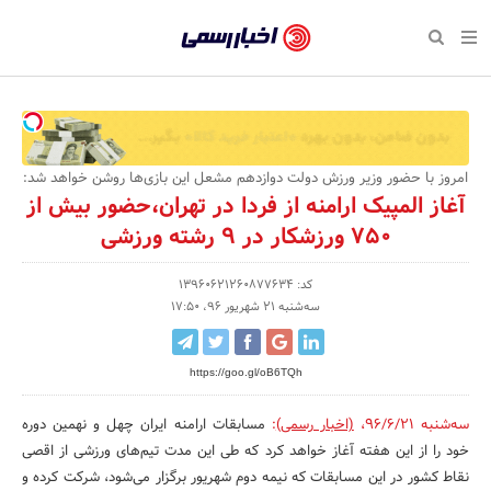
بازگشت
بازگشت
بازگشت
بازگشت
بازگشت
بازگشت
بازگشت
اخبار
رسمی
صفحه نخست پایگاه خبری
صفحه نخست ورزش
صفحه نخست رویداد
صفحه نخست فرهنگی
صفحه نخست اقتصادی
صفحه نخست اجتماعی
صفحه نخست سبک زندگی
-
اقتصادی
رسانه‌ها
تجارت و بازار
علم و آموزش
تازه‌های ورزش
حراج و تخفیف
سلامت و زیبایی
اخبار
اجتماعی
نشریات و کتاب
بهداشت و درمان
مکان‌های ورزشی
کارآفرینی و استارتاپ
روانشناسی و موفقیت
جشنواره، نمایشگاه و هما
امروز با حضور وزیر ورزش دولت دوازدهم مشعل این بازی‌ها روشن خواهد شد:
تایید
آغاز المپیک ارامنه از فردا در تهران،حضور بیش از
شده
فرهنگی
مد و لباس
سینما و تئاتر
شهر و جامعه
تجهیزات ورزشی
مسابقه و فراخوان
نفت، انرژی و صنایع وابسته
750 ورزشکار در 9 رشته ورزشی
شرکت‌ها،
ورزش
موسیقی
باشگاه‌ها
حقوقی و قانون
سرگرمی و تفریح
تجارت الکترونیک و فناوری 
کد: 13960621260877634
سازمان‌ها
سه‌شنبه 21 شهریور 96، 17:50
سبک زندگی
صنعت و تولید
هنرهای تجسمی
دکوراسیون و منزل
گردشگری و میراث فرهنگی
و
روابط
رویداد
صنایع دستی
محیط زیست
کسب و کار و خرده فروشی
https://goo.gl/oB6TQh
عمومی‌ها
تبلیغات و روابط عمومی
صنایع غذایی و کشاورزی
سه‌شنبه 96/6/21
،
(اخبار رسمی)
:
مسابقات ارامنه ایران چهل و نهمین دوره‌
خود را از این هفته آغاز خواهد کرد که طی این مدت تیم‌های ورزشی از اقصی
کار و استخدام
نقاط کشور در این مسابقات که نیمه دوم شهریور برگزار می‌شود، شرکت کرده و