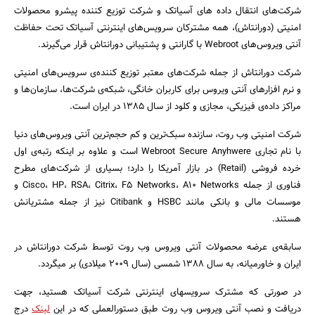
شرکت‌های انتقال داده های آسیاتک و شرکت توزیع کننده پیشرو محصولات
امنیتی (دورانتاش)، همه مشترکان سرویس‌های اینترنتی آسیاتک تحت حفاظت
آنتی ویروس‌های Webroot با گارانتی و پشتیبانی دورانتاش قرار می‌گیرند.
شرکت دورانتاش از جمله شرکت‌های معتبر توزیع کننده‌ی سرویس‌های امنیتی
و نرم افزارهای آنتی ویروس برای کاربران خانگی، شبکه‌ی شرکت‌ها، سازمان‌ها و
مراکز داده‌ی فیزیکی، مجازی و کلود از سال 1385 در ایران است.
شرکت امنیتی وب روت، سازنده سبک‌ترین و کم حجم‌ترین آنتی ویروس‌های دنیا
با نام تجاری Webroot Secure Anyhwere است و علاوه بر اینکه رتبه‌ی اول
جستجو
خرده فروشی (Retail‌) در بازار آمریکا را دارد؛ بسیاری از شرکت‌های مطرح
فناوری از جمله Cisco، HP، RSA، Citrix، F5 Networks، A10 Networks و
موسسات مالی و بانکی مانند HSBC و Citibank نیز از جمله مشتریانش
هستند.
سابقه‌ی عرضه محصولات آنتی ویروس وب روت توسط شرکت دورانتاش در
ایران و خاورمیانه، به سال 1388 شمسی (سال 2009 میلادی) بر میگردد.
در صورتی که مشترک سرویسهای اینترنتی شرکت آسیاتک هستید، جهت
دریافت و نصب آنتی ویروس وب روت طبق دستورالعملی که در این
لینک
درج