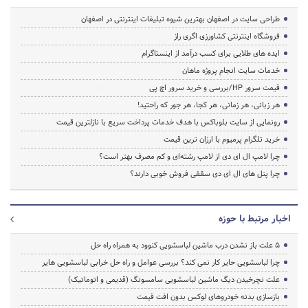
طراحی سایت در اصفهان بهترین شیوه تبلیغات اینترنتی در اصفهان
فروشگاه اینترنتی کشاورزی اگری راز
ایده های طلایی برای کسب درآمد از اینستاگرام
خدمات سایت انجام پروژه ماهان
قیمت سرور HP/بررسی و خرید سرور اچ پی
هر زبانی، هر زمانی، هر کجا، هر جور که راحتید!
رونمایی از سایت بلوباکس با هدف خدمات پرداخت سریع با نازلترین قیمت
خرید تلگرام پرمیوم با ارزان ترین قیمت
چرا لامپ ال ای دی از لامپ رشته‌ای و کم مصرف بهتر است؟
چرا پنل های ال ای دی سقفی فروش خوبی دارند؟
اخبار مرتبط با حوزه
5 علت باز نشدن درب ماشین لباسشویی کنوود به همراه راه حل
چرا لباسشویی حایر کار نمی کند؟ بررسی عوامل و راه حل خرابی لباسشویی هایر
علت نچرخیدن دیگ ماشین لباسشویی سامسونگ (قدیمی و اتوماتیک)
بازسازی بدنه خودروهای لوکس بدون افت قیمت