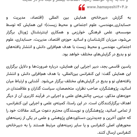
و isc به چاپ خواهند رسید، اطلاعات بیشتر و ثبت نام در سایت
www.hamayesh1404.ir
به گزارش دبیرخانه‌ی همایش بین المللی (اقتصاد، مدیریت و
حسابداری_مهندسی، علوم اجتماعی و محیط زیست)؛ این همایش که توسط
موسسه‌ی علمی فرهنگی خوارزمی و همکاری اینترنشنال ژورنال برگزار
می‌شود، میزبان کارشناسان و اساتید حوزه‌ی اقتصاد، مدیریت، حسابداری، علوم
اجتماعی، مهندسی و محیط زیست با هدف هم‌افزایی دانش و انتشار یافته‌های
نو و بدیع در گرایش‌های مختلف خواهد بود.
یاسین قاسمی بجد، دبیر اجرایی این همایش، درباره ضرورت‌ها و دلایل برگزاری
این همایش گفت: این کنفرانس بین‌المللی، با هدف هم‌افزایی دانش و انتشار
یافته‌های نو و بدیع در گرایش‌های مختلف برگزار می‌شود. آشنایی و ارتباط میان
جستجو
اساتید، پژوهشگران، صاحب نظران، متخصصان، سیاست گذاران و علاقمندان در
حوزه‌های مذکور، بررسی چالش‌های علمی و اجرایی در فرآیند کاربری آن از دیگر
اهداف برگزارکنندگان است. در این راستا، کمیته‌ی علمی و اجرایی این کنفرانس،
از تمامی اساتید، پژوهشگران و نویسندگان محترم دعوت می‌کند مقالات خود را
که حاوی آخرین و جدیدترین دستاوردهای پژوهشی و علمی در یکی از زمینه‌های
محورهای اصلی کنفرانس و یا سایر زمینه‌های مرتبط هستند را به دبیرخانه‌ی
کنفرانس ارسال کنند.