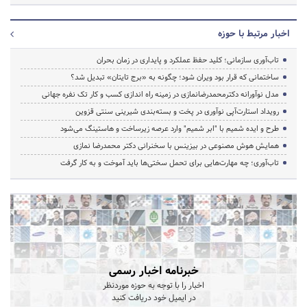
اخبار مرتبط با حوزه
تاب‌آوری سازمانی؛ کلید حفظ عملکرد و پایداری در زمان بحران
ساختمانی که قرار بود ویران شود؛ چگونه به «برج تایتان» تبدیل شد؟
مدل نوآورانه دکترمحمدرضانمازی در زمینه راه اندازی کسب و کار تک نفره جهانی
رویداد استارت‌آپی نوآوری در پخت و بسته‌بندی شیرینی سنتی قزوین
طرح و ایده شمیم با "ابر شمیم" وارد عرصه زیرساخت و هاستینگ می‌شود
همایش هوش مصنوعی در بیزینس با سخنرانی دکتر محمدرضا نمازی
تاب‌آوری؛ چه مهارت‌هایی برای تحمل سختی‌ها باید آموخت و به کار گرفت
خبرنامه اخبار رسمی
اخبار را با توجه به حوزه موردنظر
در ایمیل خود دریافت کنید