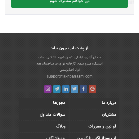
می خواهم مشترک شوم
از پشت ابر بیرون بیاید
میدان آزادی، ابتدای اتوبان شهید لشکری، جنب
ایستگاه مترو بیمه، کارخانه نوآوری، ساختمان هم
آوا، اخباررسمی
support@akhbarrasmi.com
درباره ما
مجوزها
مشتریان
سوالات متداول
قوانین و مقررات
وبلاگ
از رپورتاژ آگهی تا کمپین
رپورتاژ آگهی