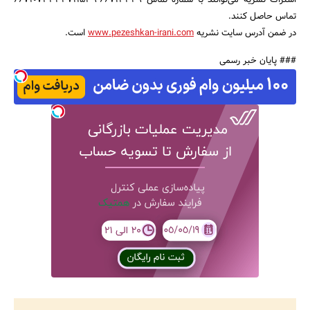
اشتراک نشریه می‌توانند با شماره تماس 66713349-33711539-66710731
تماس حاصل کنند.
بانک، بیمه و سرمایه
در ضمن آدرس سایت نشریه
www.pezeshkan-irani.com
است.
مسکن و ساختمان
### پایان خبر رسمی
جستجو