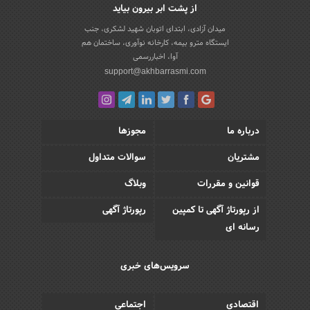
از پشت ابر بیرون بیاید
میدان آزادی، ابتدای اتوبان شهید لشکری، جنب
ایستگاه مترو بیمه، کارخانه نوآوری، ساختمان هم
آوا، اخباررسمی
support@akhbarrasmi.com
درباره ما
مجوزها
مشتریان
سوالات متداول
قوانین و مقررات
وبلاگ
از رپورتاژ آگهی تا کمپین
رپورتاژ آگهی
رسانه ای
سرویس‌های خبری
اقتصادی
اجتماعی