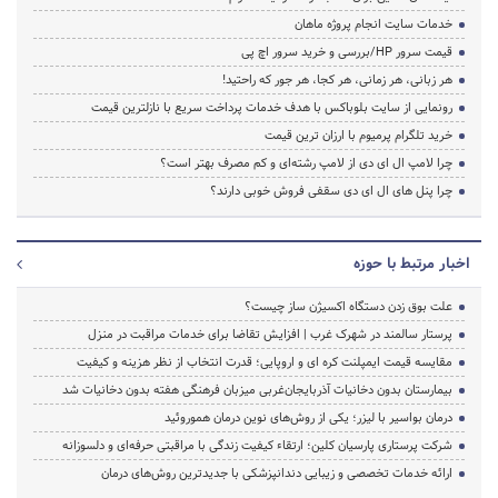
خدمات سایت انجام پروژه ماهان
قیمت سرور HP/بررسی و خرید سرور اچ پی
هر زبانی، هر زمانی، هر کجا، هر جور که راحتید!
رونمایی از سایت بلوباکس با هدف خدمات پرداخت سریع با نازلترین قیمت
خرید تلگرام پرمیوم با ارزان ترین قیمت
چرا لامپ ال ای دی از لامپ رشته‌ای و کم مصرف بهتر است؟
چرا پنل های ال ای دی سقفی فروش خوبی دارند؟
اخبار مرتبط با حوزه
علت بوق زدن دستگاه اکسیژن ساز چیست؟
پرستار سالمند در شهرک غرب | افزایش تقاضا برای خدمات مراقبت در منزل
مقایسه قیمت ایمپلنت کره ای و اروپایی؛ قدرت انتخاب از نظر هزینه و کیفیت
بیمارستان بدون دخانیات آذربایجان‌غربی میزبان فرهنگی هفته بدون دخانیات شد
درمان بواسیر با لیزر؛ یکی از روش‌های نوین درمان هموروئید
شرکت پرستاری پارسیان کلین؛ ارتقاء کیفیت زندگی با مراقبتی حرفه‌ای و دلسوزانه
ارائه خدمات تخصصی و زیبایی دندانپزشکی با جدیدترین روش‌های درمان