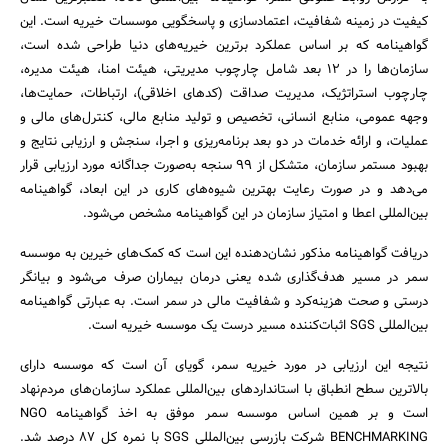
کیفیت در زمینه شفافیت، اعتمادسازی و پاسخگویی موسسات خیریه است. این
گواهینامه که بر اساس عملکرد برترین خیریه‌های دنیا طراحی شده است،
سازمان‌ها را در 12 بعد شامل چارچوب مدیریتی، هیئت امنا، هیئت مدیره،
چارچوب استراتژیک، مدیریت صداقت (کدهای اخلاقی)، ارتباطات، حمایت‌ها،
وجهه عمومی، منابع انسانی، تخصیص و تولید منابع مالی، کنترل‌های مالی و
عملیات، و ارائه خدمات در دو بعد برنامه‌ریزی و اجرا، سنجش و ارزیابی نتایج و
بهبود مستمر سازمان، متشکل از 99 سنجه به‌صورت جداگانه مورد ارزیابی قرار
می‌دهد و در صورت رعایت بهترین شیوه‌های کاری در این ابعاد، گواهینامه
بین‌المللی اعطا و امتیاز سازمان در این گواهینامه مشخص می‌شود.
دریافت گواهینامه مذکور نشان‌دهنده این است که کمک‌های خیرین به موسسه
جستجو
سمر در مسیر هدف‌گذاری شده یعنی درمان بیماران صرف می‌شود و بیانگر
درستی و صحت هزینه‌کرد و شفافیت مالی در سمر است. به عبارتی گواهینامه
بین‌المللی SGS اثبات‌کننده مسیر درست یک موسسه خیریه است.
نتیجه این ارزیابی‌ در مورد خیریه سمر، گویای آن است که موسسه دارای
بالاترین سطح انطباق با استانداردهای بین‌المللی عملکرد سازمان‌های مردم‌نهاد
است و بر همین اساس موسسه سمر موفق به اخذ گواهینامه NGO
BENCHMARKING شرکت بازرسی بین‌المللی SGS با نمره کل 87 درصد شد.