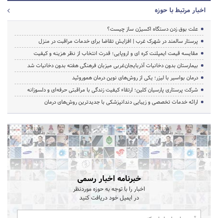
اخبار مرتبط با حوزه
علت بوق زدن دستگاه اکسیژن ساز چیست؟
پرستار سالمند در شهرک غرب | افزایش تقاضا برای خدمات مراقبت در منزل
مقایسه قیمت ایمپلنت کره ای و اروپایی؛ قدرت انتخاب از نظر هزینه و کیفیت
بیمارستان بدون دخانیات آذربایجان‌غربی میزبان فرهنگی هفته بدون دخانیات شد
درمان بواسیر با لیزر؛ یکی از روش‌های نوین درمان هموروئید
شرکت پرستاری پارسیان کلین؛ ارتقاء کیفیت زندگی با مراقبتی حرفه‌ای و دلسوزانه
ارائه خدمات تخصصی و زیبایی دندانپزشکی با جدیدترین روش‌های درمان
خبرنامه اخبار رسمی
اخبار را با توجه به حوزه موردنظر
در ایمیل خود دریافت کنید