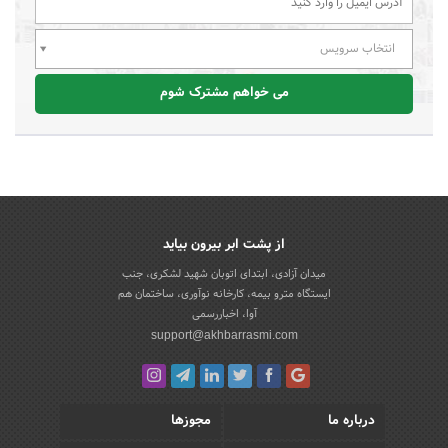
انتخاب سرویس
می خواهم مشترک شوم
از پشت ابر بیرون بیاید
میدان آزادی، ابتدای اتوبان شهید لشکری، جنب
ایستگاه مترو بیمه، کارخانه نوآوری، ساختمان هم
آوا، اخباررسمی
support@akhbarrasmi.com
درباره ما
مجوزها