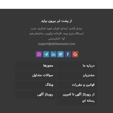
از پشت ابر بیرون بیاید
میدان آزادی، ابتدای اتوبان شهید لشکری، جنب
ایستگاه مترو بیمه، کارخانه نوآوری، ساختمان هم
آوا، اخباررسمی
support@akhbarrasmi.com
درباره ما
مجوزها
مشتریان
سوالات متداول
قوانین و مقررات
وبلاگ
از رپورتاژ آگهی تا کمپین
رپورتاژ آگهی
رسانه ای