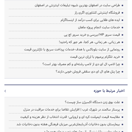
طراحی سایت در اصفهان بهترین شیوه تبلیغات اینترنتی در اصفهان
فروشگاه اینترنتی کشاورزی اگری راز
ایده های طلایی برای کسب درآمد از اینستاگرام
خدمات سایت انجام پروژه ماهان
قیمت سرور HP/بررسی و خرید سرور اچ پی
هر زبانی، هر زمانی، هر کجا، هر جور که راحتید!
رونمایی از سایت بلوباکس با هدف خدمات پرداخت سریع با نازلترین قیمت
خرید تلگرام پرمیوم با ارزان ترین قیمت
چرا لامپ ال ای دی از لامپ رشته‌ای و کم مصرف بهتر است؟
چرا پنل های ال ای دی سقفی فروش خوبی دارند؟
اخبار مرتبط با حوزه
علت بوق زدن دستگاه اکسیژن ساز چیست؟
پرستار سالمند در شهرک غرب | افزایش تقاضا برای خدمات مراقبت در منزل
مقایسه قیمت ایمپلنت کره ای و اروپایی؛ قدرت انتخاب از نظر هزینه و کیفیت
بیمارستان بدون دخانیات آذربایجان‌غربی میزبان فرهنگی هفته بدون دخانیات شد
درمان بواسیر با لیزر؛ یکی از روش‌های نوین درمان هموروئید